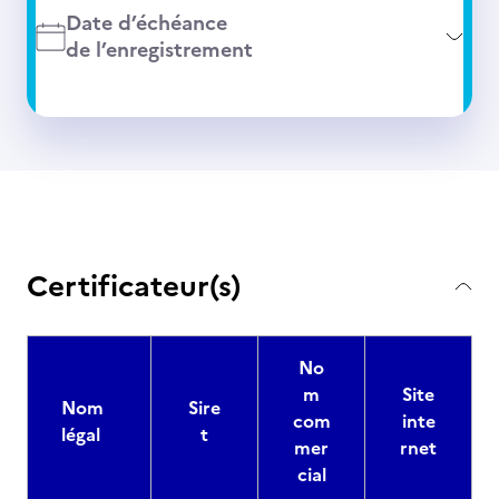
Date d’échéance
de l’enregistrement
Certificateur(s)
No
m
Site
Nom
Sire
com
inte
légal
t
mer
rnet
cial