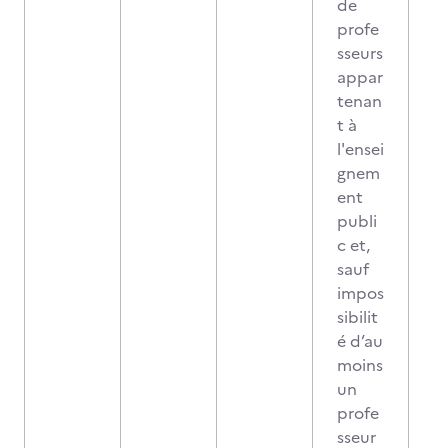
de
profe
sseurs
appar
tenan
t à
l'ensei
gnem
ent
publi
c et,
sauf
impos
sibilit
é d’au
moins
un
profe
sseur