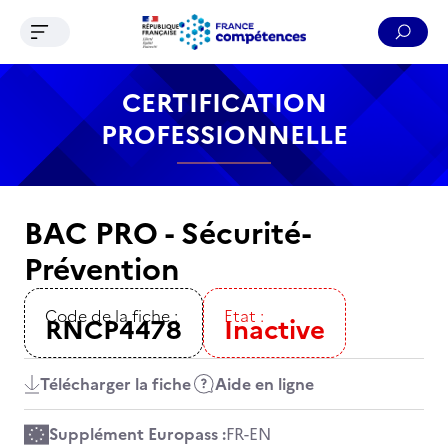
Ouvrir le menu de navigation
Reche
Contenu
Recherche
Menu
Pied de page
CERTIFICATION
PROFESSIONNELLE
BAC PRO - Sécurité-
Prévention
Code de la fiche :
Etat :
RNCP4478
Inactive
Télécharger la fiche
Aide en ligne
Supplément Europass :
FR
-
EN