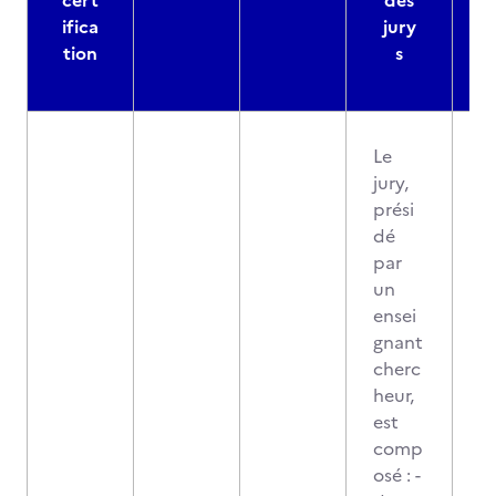
cert
des
ifica
jury
d
tion
s
Le
jury,
prési
dé
par
un
ensei
gnant
cherc
heur,
est
comp
osé : -