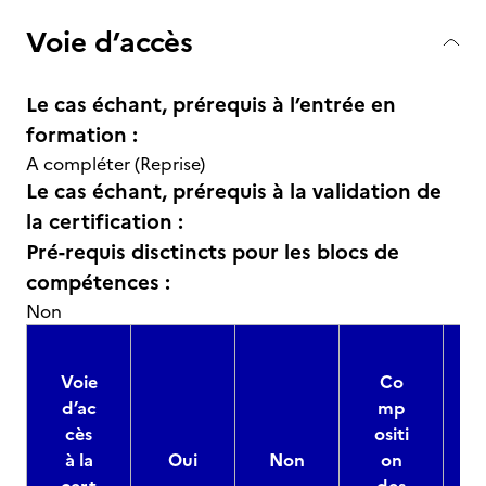
Voie d’accès
Le cas échant, prérequis à l’entrée en
formation :
A compléter (Reprise)
Le cas échant, prérequis à la validation de
la certification :
Pré-requis disctincts pour les blocs de
compétences :
Non
Voie
Co
d’ac
mp
cès
ositi
à la
Oui
Non
on