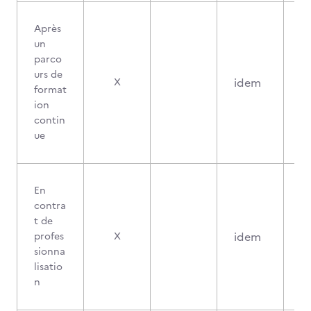
Après
un
parco
urs de
idem
X
format
ion
contin
ue
En
contra
t de
idem
profes
X
sionna
lisatio
n