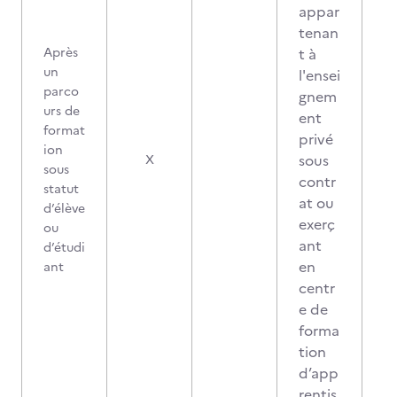
appar
tenan
Après
t à
un
l'ensei
parco
gnem
urs de
ent
format
privé
ion
sous
X
sous
contr
statut
at ou
d’élève
exerç
ou
ant
d’étudi
en
ant
centr
e de
forma
tion
d’app
rentis