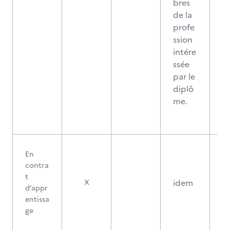
bres
de la
profe
ssion
intére
ssée
par le
diplô
me.
En
contra
t
idem
X
d’appr
entissa
ge