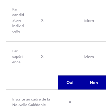
Par
candid
idem
ature
X
individ
uelle
Par
idem
expéri
X
ence
Oui
Non
Inscrite au cadre de la
X
Nouvelle Calédonie