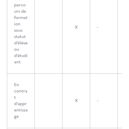
parco
urs de
format
ion
X
-
sous
statut
d’élève
ou
d’étudi
ant
En
contra
t
X
-
d’appr
entissa
ge