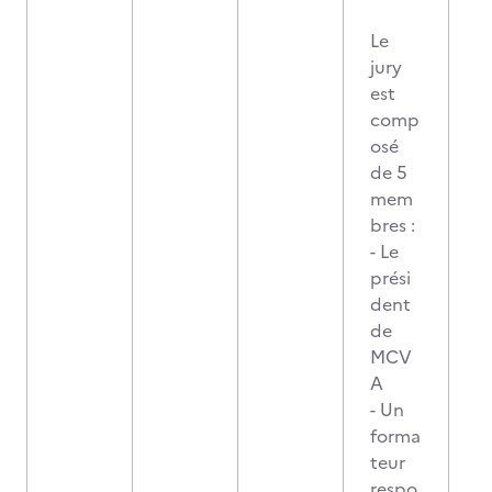
Le
jury
est
comp
osé
de 5
mem
bres :
- Le
prési
dent
de
MCV
A
- Un
forma
teur
respo