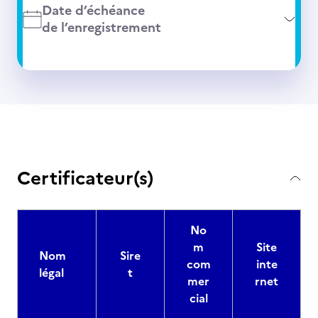
Date d’échéance
de l’enregistrement
Certificateur(s)
No
m
Site
Nom
Sire
com
inte
légal
t
mer
rnet
cial