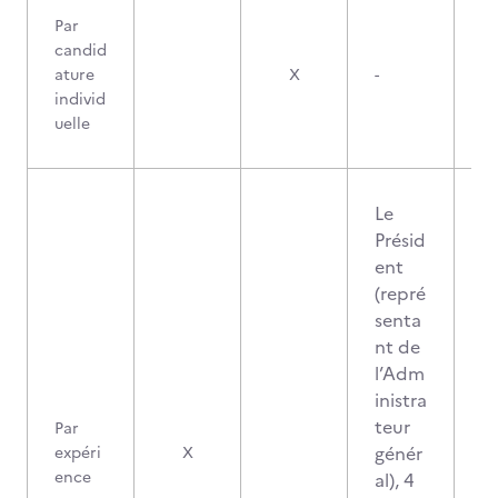
Par
candid
ature
X
-
individ
uelle
Le
Présid
ent
(repré
senta
nt de
l’Adm
inistra
teur
Par
génér
expéri
X
ence
al), 4