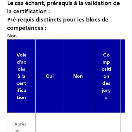
Le cas échant, prérequis à la validation de
la certification :
Pré-requis disctincts pour les blocs de
compétences :
Non
Voie
Co
d’ac
mp
cès
ositi
à la
Oui
Non
on
cert
des
ifica
jury
d
tion
s
Après
un