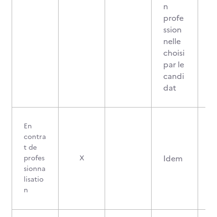
n
profe
ssion
nelle
choisi
par le
candi
dat
En
contra
t de
Idem
profes
X
sionna
lisatio
n