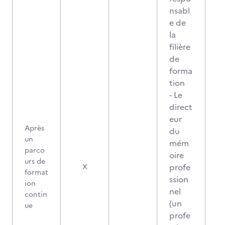
nsabl
e de
la
filière
de
forma
tion
- Le
direct
eur
Après
du
un
mém
parco
oire
urs de
profe
X
format
ssion
ion
nel
contin
(un
ue
profe