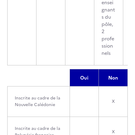
ensei
gnant
s du
pôle,
2
profe
ssion
nels
Oui
Non
Inscrite au cadre de la
X
Nouvelle Calédonie
Inscrite au cadre de la
X