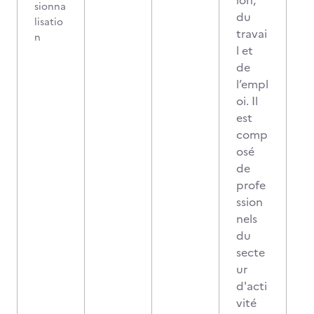
ion,
sionna
du
lisatio
travai
n
l et
de
l’empl
oi. Il
est
comp
osé
de
profe
ssion
nels
du
secte
ur
d'acti
vité