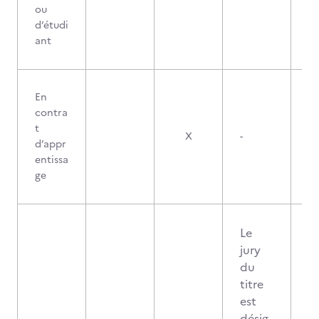
ou
d’étudi
ant
En
contra
t
X
-
d’appr
entissa
ge
Le
jury
du
titre
est
désig