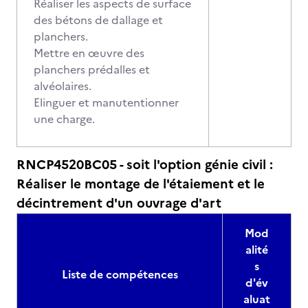
Réaliser les aspects de surface
des bétons de dallage et
planchers.
Mettre en œuvre des
planchers prédalles et
alvéolaires.
Elinguer et manutentionner
une charge.
RNCP4520BC05 - soit l'option génie civil :
Réaliser le montage de l'étaiement et le
décintrement d'un ouvrage d'art
Mod
alité
s
Liste de compétences
d'év
aluat