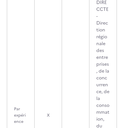
DIRE
CCTE
-
Direc
tion
régio
nale
des
entre
prises
, de la
conc
urren
ce, de
la
conso
Par
mmat
expéri
X
ion,
ence
du