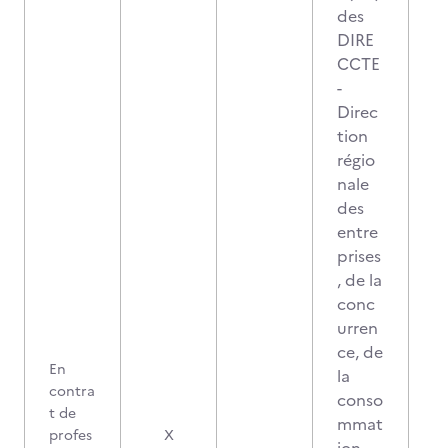
des
DIRE
CCTE
-
Direc
tion
régio
nale
des
entre
prises
, de la
conc
urren
ce, de
En
la
contra
conso
t de
mmat
profes
X