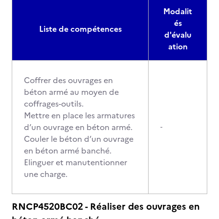
Modalit
és
Liste de compétences
d'évalu
ation
Coffrer des ouvrages en
béton armé au moyen de
coffrages-outils.
Mettre en place les armatures
d’un ouvrage en béton armé.
-
Couler le béton d’un ouvrage
en béton armé banché.
Elinguer et manutentionner
une charge.
RNCP4520BC02 - Réaliser des ouvrages en