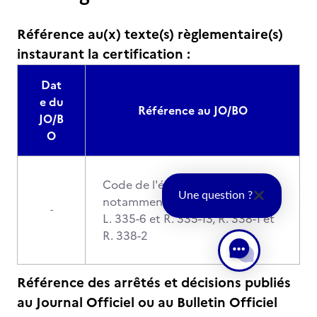
Référence au(x) texte(s) règlementaire(s)
instaurant la certification :
Dat
e du
Référence au JO/BO
JO/B
O
Code de l'éducation,
Une question ?
notamment les articles L. 335-5,
-
L. 335-6 et R. 335-13, R. 338-1 et
R. 338-2
Référence des arrêtés et décisions publiés
au Journal Officiel ou au Bulletin Officiel