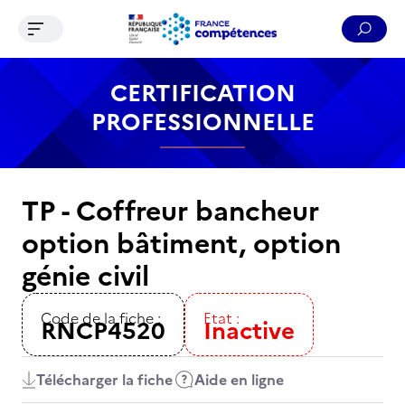
Ouvrir le menu de navigation
Reche
Contenu
Recherche
Menu
Pied de page
CERTIFICATION
PROFESSIONNELLE
TP - Coffreur bancheur
option bâtiment, option
génie civil
Code de la fiche :
Etat :
RNCP4520
Inactive
Télécharger la fiche
Aide en ligne