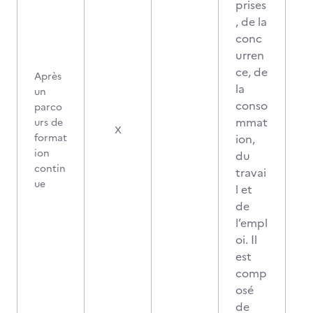
prises
, de la
conc
urren
ce, de
Après
la
un
conso
parco
mmat
urs de
X
format
ion,
ion
du
contin
travai
ue
l et
de
l’empl
oi. Il
est
comp
osé
de