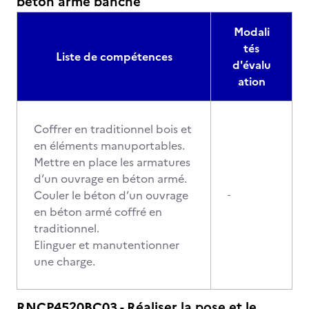
béton armé banché
Modali
tés
Liste de compétences
d'évalu
ation
Coffrer en traditionnel bois et
en éléments manuportables.
Mettre en place les armatures
d’un ouvrage en béton armé.
Couler le béton d’un ouvrage
-
en béton armé coffré en
traditionnel.
Elinguer et manutentionner
une charge.
RNCP4520BC03 - Réaliser la pose et le