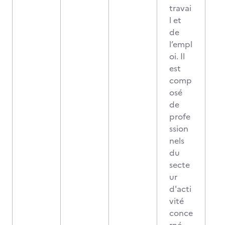
travai
l et
de
l’empl
oi. Il
est
comp
osé
de
profe
ssion
nels
du
secte
ur
d'acti
vité
conce