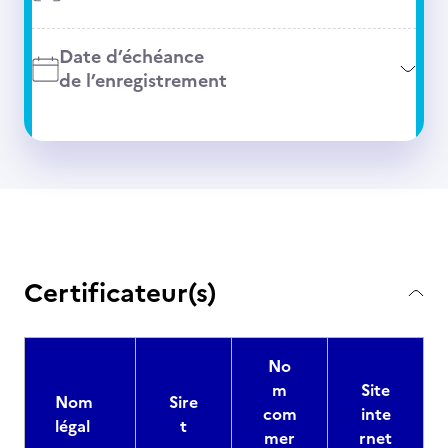
Date d’échéance
de l’enregistrement
Certificateur(s)
No
m
Site
Nom
Sire
com
inte
légal
t
mer
rnet