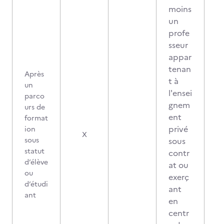
moins
un
profe
sseur
appar
tenan
Après
t à
un
l'ensei
parco
gnem
urs de
ent
format
privé
ion
X
sous
sous
statut
contr
d’élève
at ou
ou
exerç
d’étudi
ant
ant
en
centr