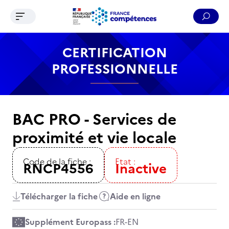
Ouvrir le menu de navigation
Reche
Contenu
Recherche
Menu
Pied de page
CERTIFICATION
PROFESSIONNELLE
BAC PRO - Services de
proximité et vie locale
Code de la fiche :
Etat :
RNCP4556
Inactive
Télécharger la fiche
Aide en ligne
Supplément Europass :
FR
-
EN