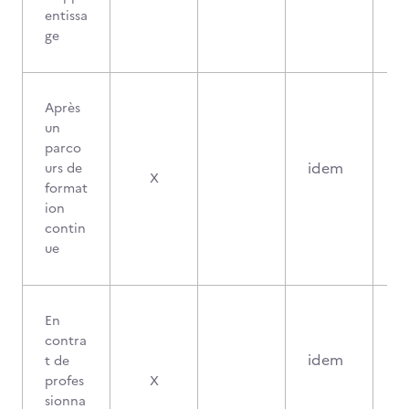
entissa
ge
Après
un
parco
idem
urs de
X
format
ion
contin
ue
En
contra
idem
t de
profes
X
sionna