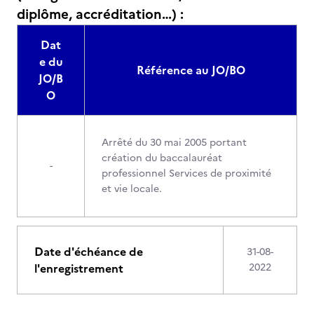
diplôme, accréditation…) :
Dat
e du
Référence au JO/BO
JO/B
O
Arrêté du 30 mai 2005 portant
création du baccalauréat
-
professionnel Services de proximité
et vie locale.
Date d'échéance de
31-08-
l'enregistrement
2022