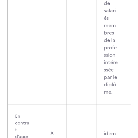
de
salari
és
mem
bres
de la
profe
ssion
intére
ssée
par le
diplô
me.
En
contra
t
idem
X
d’appr