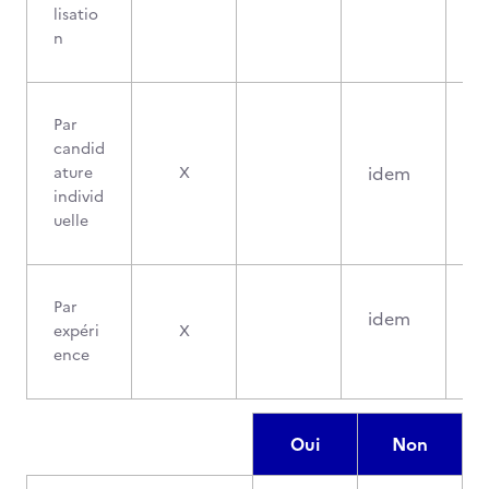
lisatio
n
Par
candid
idem
ature
X
individ
uelle
Par
idem
expéri
X
ence
Oui
Non