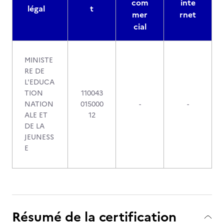
com
inte
légal
t
mer
rnet
cial
MINISTE
RE DE
L'EDUCA
TION
110043
NATION
015000
-
-
ALE ET
12
DE LA
JEUNESS
E
Résumé de la certification