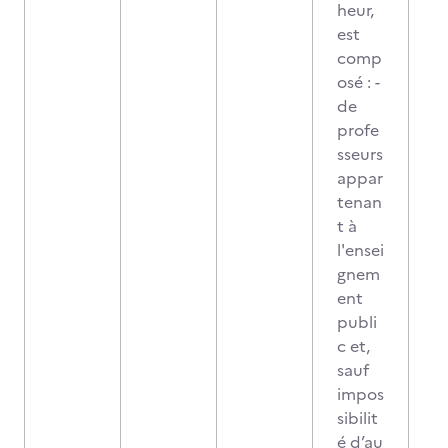
heur,
est
comp
osé : -
de
profe
sseurs
appar
tenan
t à
l'ensei
gnem
ent
publi
c et,
sauf
impos
sibilit
é d’au