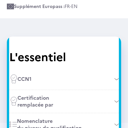
Supplément Europass :
FR
-
EN
L'essentiel
CCN1
Certification
remplacée par
Nomenclature
du niveau de qualification