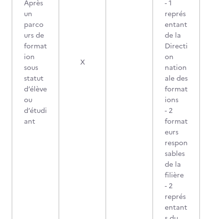
Après
- 1
un
représ
parco
entant
urs de
de la
format
Directi
ion
on
X
sous
nation
statut
ale des
d’élève
format
ou
ions
d’étudi
- 2
ant
format
eurs
respon
sables
de la
filière
- 2
représ
entant
s du