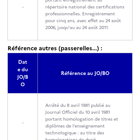
portant enregistrement au
-
répertoire national des certifications
professionnelles. Enregistrement
pour cinq ans, avec effet au 24 août
2006, jusqu'au au 24 août 2011.
Référence autres (passerelles...) :
Dat
e du
Référence au JO/BO
JO/B
O
Arrêté du 8 avril 1981 publié au
Journal Officiel du 10 avril 1981
portant homologation de titres et
-
diplômes de l’enseignement
technologique : au titre des
homologations de droit