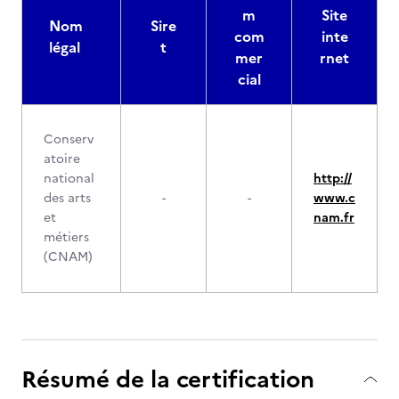
m
Site
Nom
Sire
com
inte
légal
t
mer
rnet
cial
Conserv
atoire
national
http://
des arts
-
-
www.c
et
nam.fr
métiers
(CNAM)
Résumé de la certification