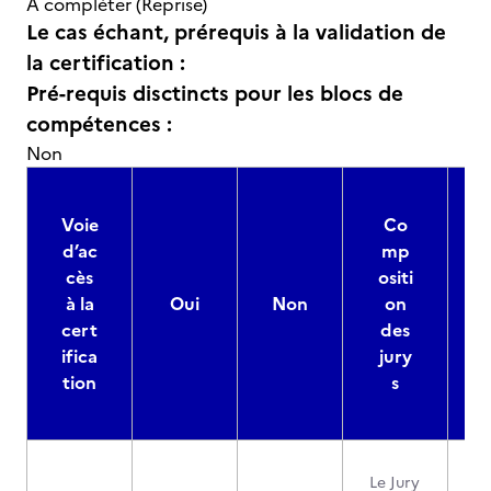
A compléter (Reprise)
Le cas échant, prérequis à la validation de
la certification :
Pré-requis disctincts pour les blocs de
compétences :
Non
Voie
Co
d’ac
mp
cès
ositi
à la
Oui
Non
on
cert
des
ifica
jury
d
tion
s
Le Jury