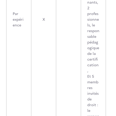
nants,
2
Par
profes
expéri
X
sionne
ence
ls, le
respon
sable
pédag
ogique
de la
certifi
cation
,
Et 5
memb
res
invités
de
droit :
le