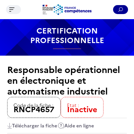
Ouvrir le menu de navigation
Reche
Contenu
Recherche
Menu
Pied de page
CERTIFICATION
PROFESSIONNELLE
Responsable opérationnel
en électronique et
automatisme industriel
Code de la fiche :
Etat :
RNCP4657
Inactive
Télécharger la fiche
Aide en ligne