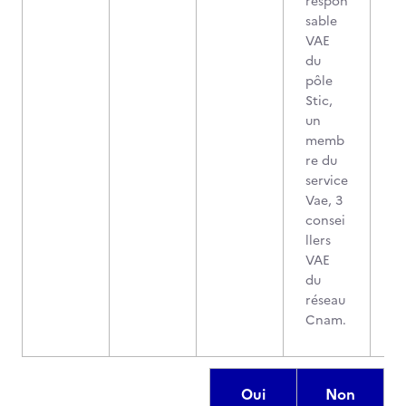
respon
sable
VAE
du
pôle
Stic,
un
memb
re du
service
Vae, 3
consei
llers
VAE
du
réseau
Cnam.
Oui
Non