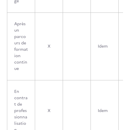
ge
Après
un
parco
urs de
X
Idem
format
ion
contin
ue
En
contra
t de
profes
X
Idem
sionna
lisatio
n