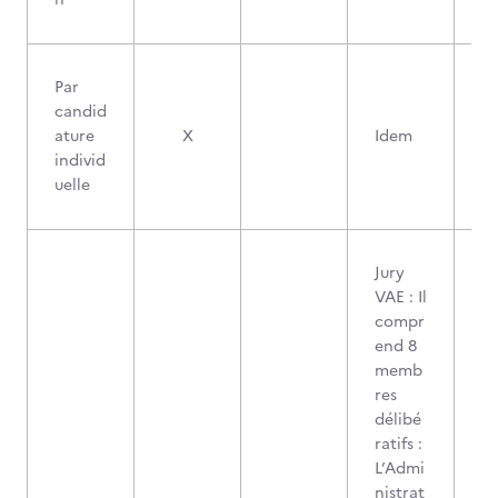
Par
candid
ature
X
Idem
individ
uelle
Jury
VAE : Il
compr
end 8
memb
res
délibé
ratifs :
L’Admi
nistrat