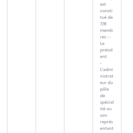
est
consti
tué de
7/8
memb
res : -
Le
présid
ent
-
L'admi
nistrat
eur du
pôle
de
spécial
ité ou
son
représ
entant