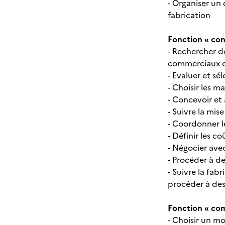
- Organiser un 
fabrication
Fonction « con
- Rechercher de
commerciaux de
- Evaluer et sé
- Choisir les 
- Concevoir et
- Suivre la mis
- Coordonner l
- Définir les c
- Négocier avec
- Procéder à d
- Suivre la fab
procéder à des
Fonction « com
- Choisir un mo