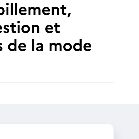
billement,
estion et
s de la mode