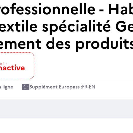
ofessionnelle - Ha
xtile spécialité G
ment des produit
at :
nactive
 ligne
Supplément Europass :
FR
-
EN