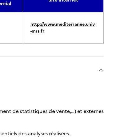
cial
http://www.mediterranee.univ
-mrs.fr
ement de statistiques de vente,…) et externes
ntiels des analyses réalisées.