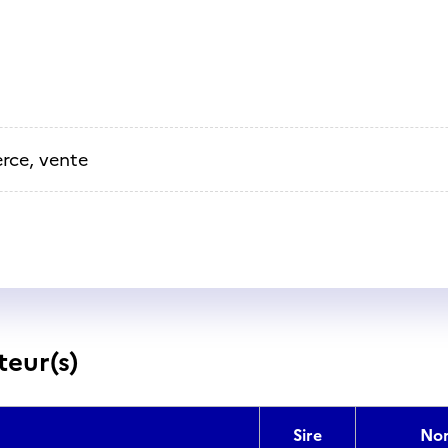
ce, vente
teur(s)
Sire
No