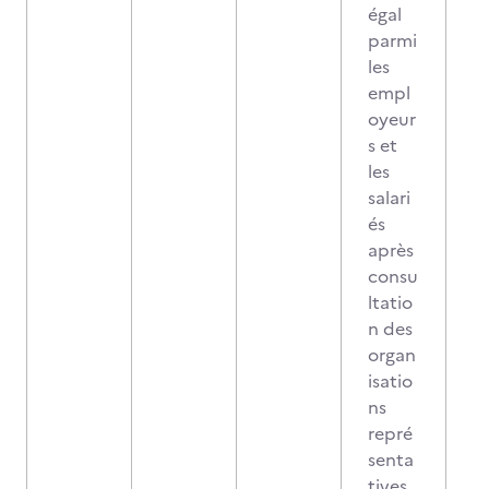
égal
parmi
les
empl
oyeur
s et
les
salari
és
après
consu
ltatio
n des
organ
isatio
ns
repré
senta
tives.