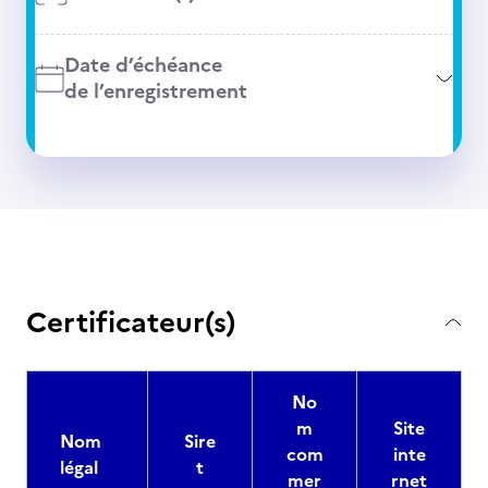
Date d’échéance
de l’enregistrement
Certificateur(s)
No
m
Site
Nom
Sire
com
inte
légal
t
mer
rnet