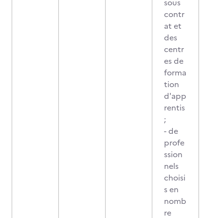
sous
contr
at et
des
centr
es de
forma
tion
d'app
rentis
;
- de
profe
ssion
nels
choisi
s en
nomb
re