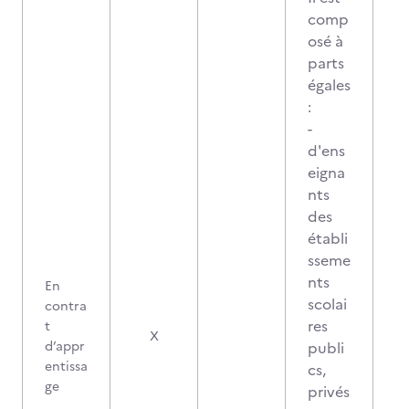
comp
osé à
parts
égales
:
-
d'ens
eigna
nts
des
établi
sseme
nts
En
scolai
contra
res
t
X
d’appr
publi
entissa
cs,
ge
privés