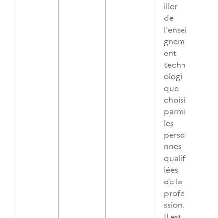
iller
de
l'ensei
gnem
ent
techn
ologi
que
choisi
parmi
les
perso
nnes
qualif
iées
de la
profe
ssion.
Il est