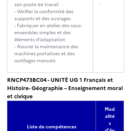
son poste de travail
-
- Vérifier la conformité des
supports et des ouvrages
- Fabriquer en atelier des sous-
ensembles simples et des
éléments d’adaptation
- Assurer la maintenance des
machines portatives et des
outillages manuels
RNCP473BC04 - UNITÉ UG 1 Français et
Histoire- Géographie – Enseignement moral
et civique
Mod
alité
s
Liste de compétences
d'év