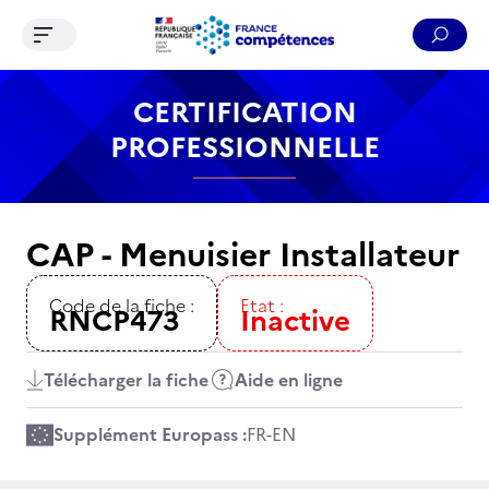
Ouvrir le menu de navigation
Reche
Contenu
Recherche
Menu
Pied de page
CERTIFICATION
PROFESSIONNELLE
CAP - Menuisier Installateur
Code de la fiche :
Etat :
RNCP473
Inactive
Télécharger la fiche
Aide en ligne
Supplément Europass :
FR
-
EN