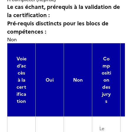
Le cas échant, prérequis à la validation de
la certification :
Pré-requis disctincts pour les blocs de
compétences :
Non
Voie
Co
d’ac
mp
cès
ositi
à la
Oui
Non
on
cert
des
ifica
jury
d
tion
s
Le