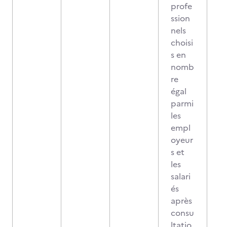
profe
ssion
nels
choisi
s en
nomb
re
égal
parmi
les
empl
oyeur
s et
les
salari
és
après
consu
ltatio