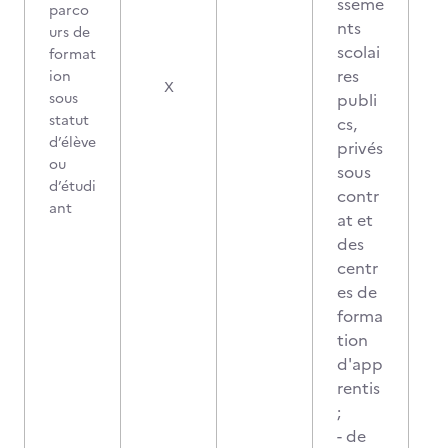
sseme
parco
nts
urs de
scolai
format
res
ion
X
sous
publi
statut
cs,
d’élève
privés
ou
sous
d’étudi
contr
ant
at et
des
centr
es de
forma
tion
d'app
rentis
;
- de