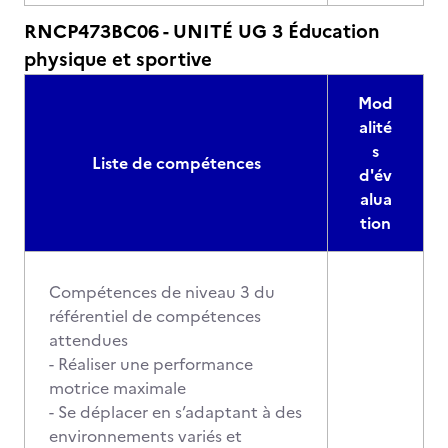
RNCP473BC06 - UNITÉ UG 3 Éducation
physique et sportive
Mod
alité
s
Liste de compétences
d'év
alua
tion
Compétences de niveau 3 du
référentiel de compétences
attendues
- Réaliser une performance
motrice maximale
- Se déplacer en s’adaptant à des
environnements variés et