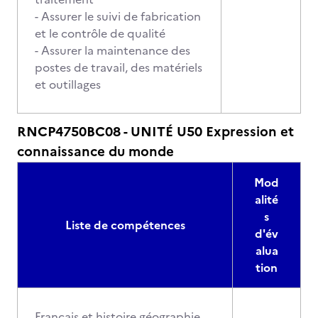
- Assurer le suivi de fabrication
et le contrôle de qualité
- Assurer la maintenance des
postes de travail, des matériels
et outillages
RNCP4750BC08 - UNITÉ U50 Expression et
connaissance du monde
Mod
alité
s
Liste de compétences
d'év
alua
tion
Français et histoire géographie