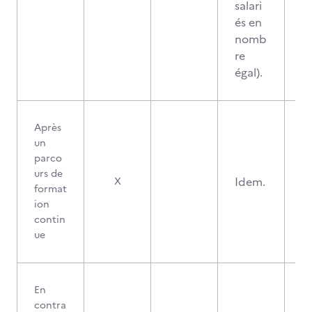
salari
és en
nomb
re
égal).
Après
un
parco
urs de
Idem.
X
format
ion
contin
ue
En
contra