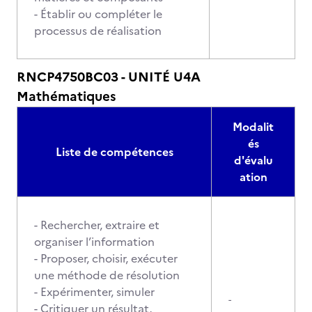
- Établir ou compléter le
processus de réalisation
RNCP4750BC03 - UNITÉ U4A
Mathématiques
Modalit
és
Liste de compétences
d'évalu
ation
- Rechercher, extraire et
organiser l’information
- Proposer, choisir, exécuter
une méthode de résolution
- Expérimenter, simuler
-
- Critiquer un résultat,