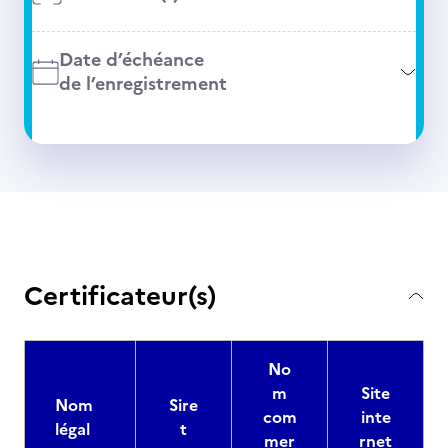
Date d’échéance
de l’enregistrement
Certificateur(s)
No
m
Site
Nom
Sire
com
inte
légal
t
mer
rnet