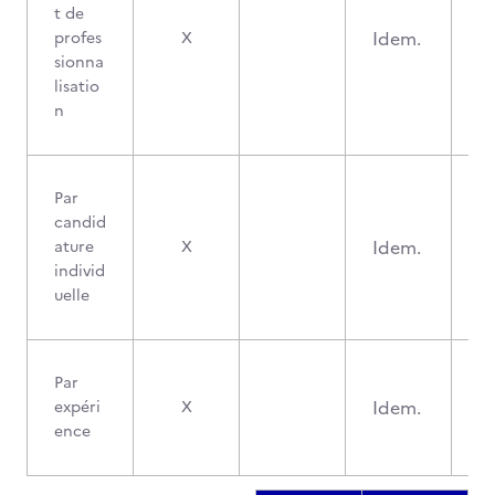
t de
Idem.
profes
X
sionna
lisatio
n
Par
candid
Idem.
ature
X
individ
uelle
Par
Idem.
expéri
X
ence