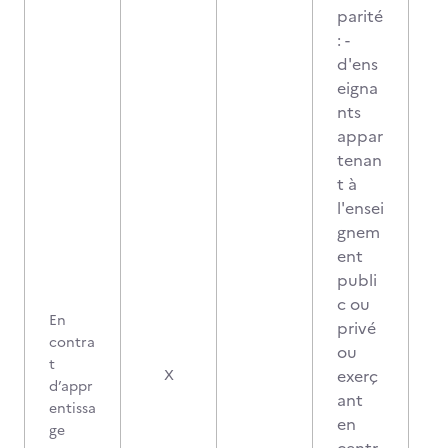
parité
: -
d'ens
eigna
nts
appar
tenan
t à
l'ensei
gnem
ent
publi
c ou
En
privé
contra
ou
t
exerç
X
d’appr
ant
entissa
en
ge