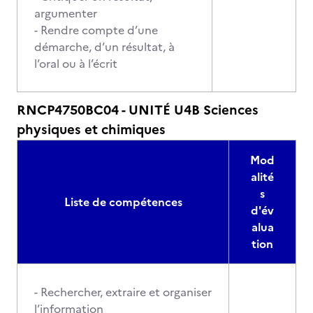
argumenter
- Rendre compte d’une
démarche, d’un résultat, à
l’oral ou à l’écrit
RNCP4750BC04 - UNITÉ U4B Sciences
physiques et chimiques
Mod
alité
s
Liste de compétences
d'év
alua
tion
- Rechercher, extraire et organiser
l’information