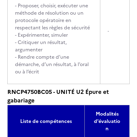
- Proposer, choisir, exécuter une
méthode de résolution ou un
protocole opératoire en
respectant les règles de sécurité
-
- Expérimenter, simuler
- Critiquer un résultat,
argumenter
- Rendre compte d’une
démarche, d’un résultat, à l’oral
ou à l’écrit
RNCP4750BC05 - UNITÉ U2 Épure et
gabariage
Modalités
Liste de compétences
d'évaluatio
n