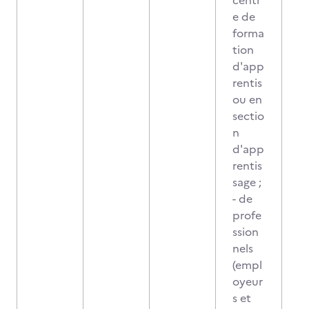
centr
e de
forma
tion
d'app
rentis
ou en
sectio
n
d'app
rentis
sage ;
- de
profe
ssion
nels
(empl
oyeur
s et