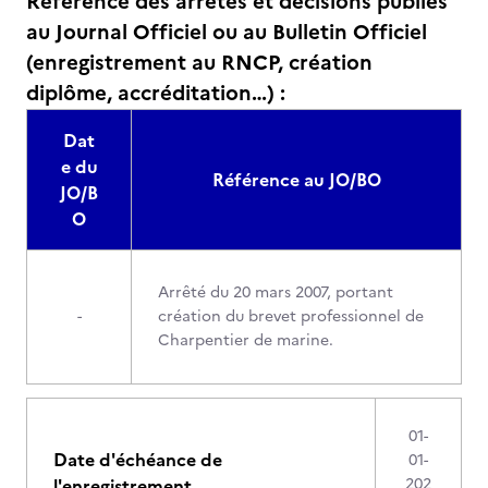
Référence des arrêtés et décisions publiés
au Journal Officiel ou au Bulletin Officiel
(enregistrement au RNCP, création
diplôme, accréditation…) :
Dat
e du
Référence au JO/BO
JO/B
O
Arrêté du 20 mars 2007, portant
-
création du brevet professionnel de
Charpentier de marine.
01-
Date d'échéance de
01-
l'enregistrement
202