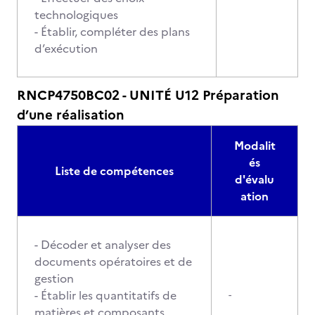
technologiques
- Établir, compléter des plans
d’exécution
RNCP4750BC02 - UNITÉ U12 Préparation
d’une réalisation
Modalit
és
Liste de compétences
d'évalu
ation
- Décoder et analyser des
documents opératoires et de
gestion
- Établir les quantitatifs de
-
matières et composants