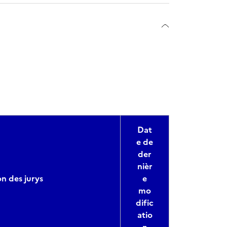
Dat
e de
der
nièr
n des jurys
e
mo
dific
atio