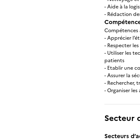
- Aide à la log
- Rédaction d
Compétences
Compétences att
- Apprécier l’é
- Respecter les
- Utiliser les 
patients
- Etablir une 
- Assurer la sé
- Rechercher, t
- Organiser les
Secteur d
Secteurs d’ac