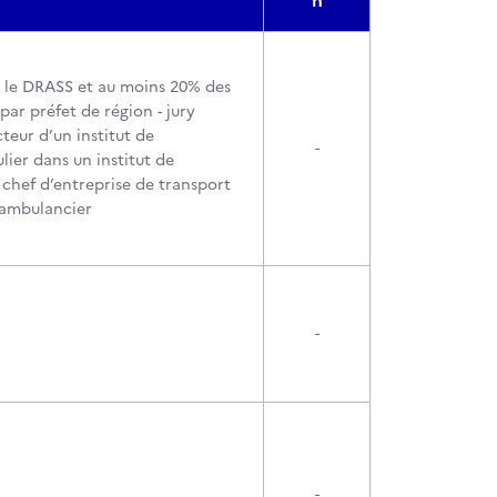
n
ar le DRASS et au moins 20% des
r préfet de région - jury
eur d’un institut de
-
lier dans un institut de
chef d’entreprise de transport
d’ambulancier
-
-