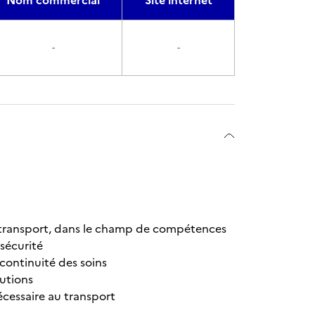
Nom commercial
Site internet
-
-
le transport, dans le champ de compétences
 sécurité
 continuité des soins
butions
écessaire au transport