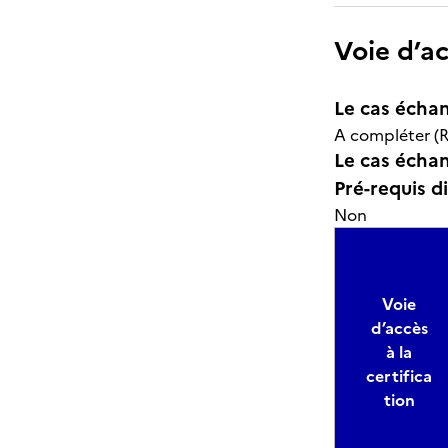
Voie d’a
Le cas échan
A compléter (R
Le cas échant
Pré-requis d
Non
Voie
d’accès
à la
certifica
tion