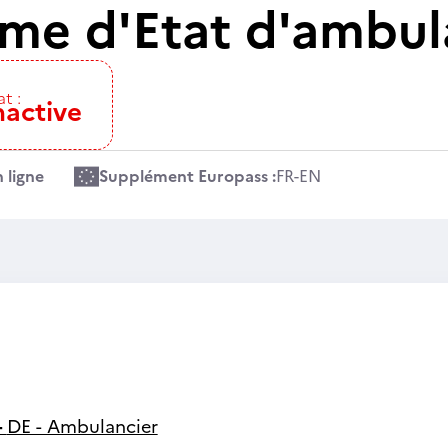
ôme d'Etat d'ambul
at :
nactive
 ligne
Supplément Europass :
FR
-
EN
-
DE - Ambulancier