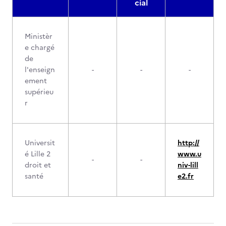
cial
Ministèr
e chargé
de
l'enseign
-
-
-
ement
supérieu
r
Universit
http://
é Lille 2
www.u
-
-
droit et
niv-lill
santé
e2.fr