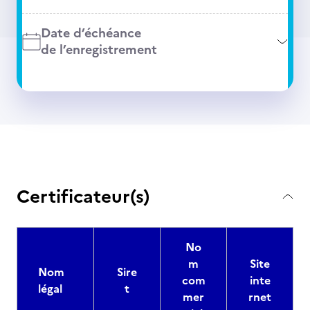
Date d’échéance
de l’enregistrement
Certificateur(s)
No
m
Site
Nom
Sire
com
inte
légal
t
mer
rnet