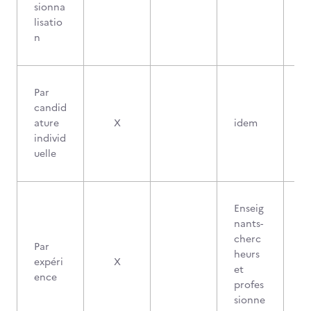
sionna
lisatio
n
Par
candid
ature
X
idem
individ
uelle
Enseig
nants-
cherc
Par
heurs
expéri
X
et
ence
profes
sionne