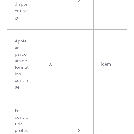
X
-
d’appr
entissa
ge
Après
un
parco
urs de
X
idem
format
ion
contin
ue
En
contra
t de
profes
X
-