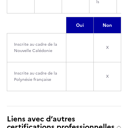
ls
Oui
Non
Inscrite au cadre de la
X
Nouvelle Calédonie
Inscrite au cadre de la
X
Polynésie française
Liens avec d’autres
certifications professionnelles,