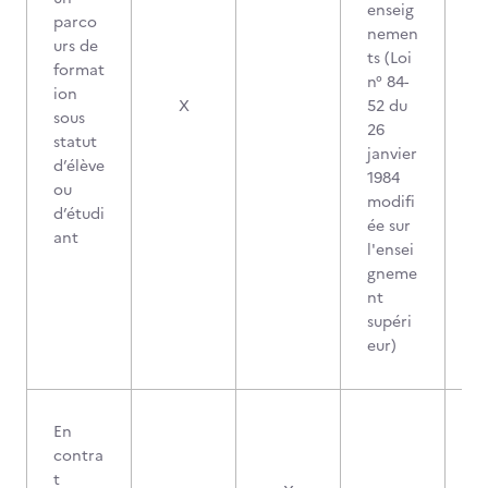
enseig
parco
nemen
urs de
ts (Loi
format
n° 84-
ion
X
52 du
sous
26
statut
janvier
d’élève
1984
ou
modifi
d’étudi
ée sur
ant
l'ensei
gneme
nt
supéri
eur)
En
contra
t