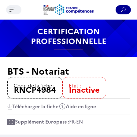
Ouvrir le menu de navigation
Reche
Contenu
Recherche
Menu
Pied de page
CERTIFICATION
PROFESSIONNELLE
BTS - Notariat
Code de la fiche :
Etat :
RNCP4984
Inactive
Télécharger la fiche
Aide en ligne
Supplément Europass :
FR
-
EN