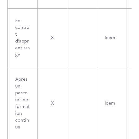
En
contra
t
X
Idem
d’appr
entissa
ge
Après
un
parco
urs de
X
Idem
format
ion
contin
ue