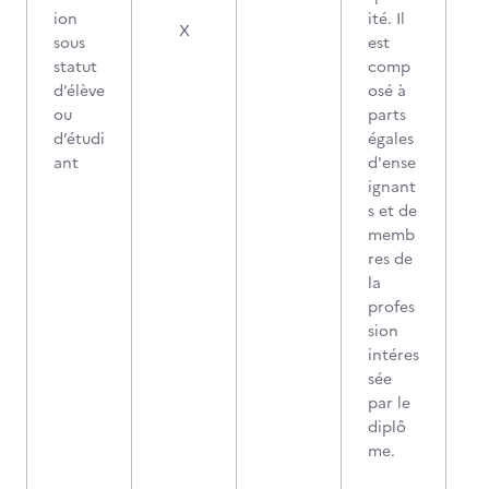
ion
ité. Il
X
sous
est
statut
comp
d’élève
osé à
ou
parts
d’étudi
égales
ant
d'ense
ignant
s et de
memb
res de
la
profes
sion
intéres
sée
par le
diplô
me.