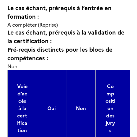
Le cas échant, prérequis à l’entrée en
formation :
A compléter (Reprise)
Le cas échant, prérequis à la validation de
la certification :
Pré-requis disctincts pour les blocs de
compétences :
Non
Voie
Co
d’ac
mp
cès
ositi
à la
Oui
Non
on
cert
des
ifica
jury
d
tion
s