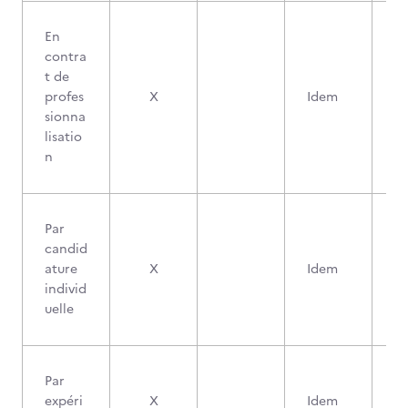
En
contra
t de
profes
X
Idem
sionna
lisatio
n
Par
candid
ature
X
Idem
individ
uelle
Par
expéri
X
Idem