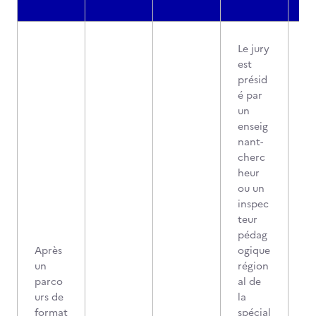
Le jury
est
présid
é par
un
enseig
nant-
cherc
heur
ou un
inspec
teur
pédag
Après
ogique
un
région
parco
al de
urs de
la
format
spécial