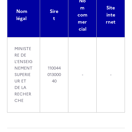
No
m
Site
Nom
Sire
com
inte
légal
t
mer
rnet
cial
MINISTE
RE DE
L'ENSEIG
NEMENT
110044
SUPERIE
013000
-
-
UR ET
40
DE LA
RECHER
CHE