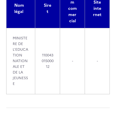
m
Site
Nom
Sire
com
inte
légal
t
mer
rnet
cial
MINISTE
RE DE
L'EDUCA
TION
110043
NATION
015000
-
-
ALE ET
12
DE LA
JEUNESS
E