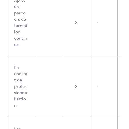
Après
un
parco
urs de
X
-
format
ion
contin
ue
En
contra
t de
profes
X
-
sionna
lisatio
n
Par