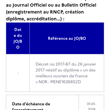
au Journal Officiel ou au Bulletin Officiel
(enregistrement au RNCP, création
diplôme, accréditation…) :
Dat
e du
Référence au JO/BO
JO/B
O
Décret no 2017-87 du 26 janvier
2017 relatif au diplôme « un des
-
meilleurs ouvriers de France
» NOR : MENE1636852D
Date d'échéance de
01-01-
l'enregistrement
2024