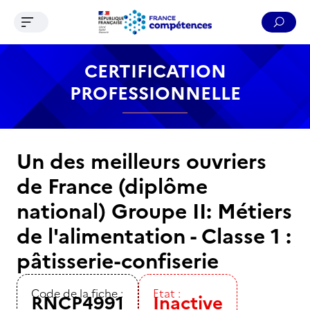
Ouvrir le menu de navigation
Reche
Contenu
Recherche
Menu
Pied de page
CERTIFICATION
PROFESSIONNELLE
Un des meilleurs ouvriers
de France (diplôme
national) Groupe II: Métiers
de l'alimentation - Classe 1 :
pâtisserie-confiserie
Code de la fiche :
Etat :
RNCP4991
Inactive