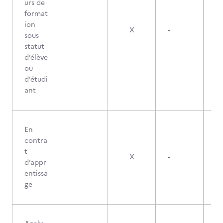
urs de
format
ion
X
-
sous
statut
d’élève
ou
d’étudi
ant
En
contra
t
X
-
d’appr
entissa
ge