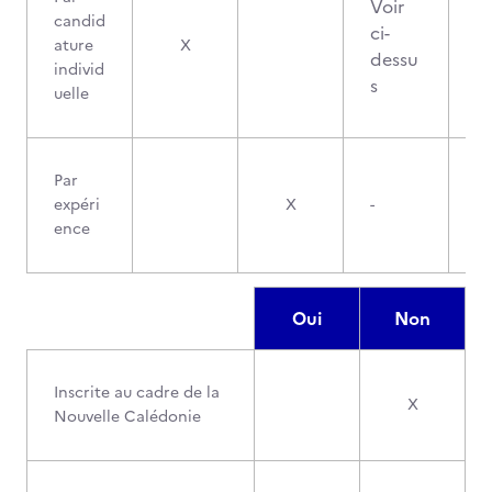
Voir
candid
ci-
ature
X
dessu
individ
s
uelle
Par
expéri
X
-
ence
Oui
Non
Inscrite au cadre de la
X
Nouvelle Calédonie