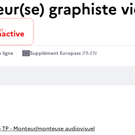
ur(se) graphiste v
t :
nactive
 ligne
Supplément Europass :
FR
-
EN
-
TP - Monteur/monteuse audiovisuel