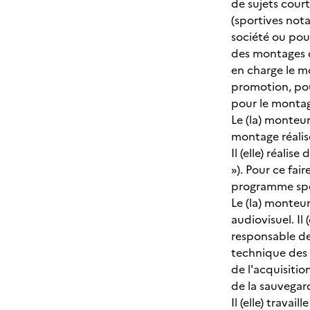
de sujets court
(sportives not
société ou pour
des montages d
en charge le mo
promotion, pour 
pour le montage
Le (la) monteu
montage réalis
Il (elle) réali
»). Pour ce fair
programme spéc
Le (la) monteur
audiovisuel. Il
responsable de 
technique des 
de l'acquisitio
de la sauvegar
Il (elle) trava