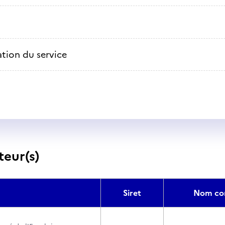
ation du service
teur(s)
Siret
Nom co