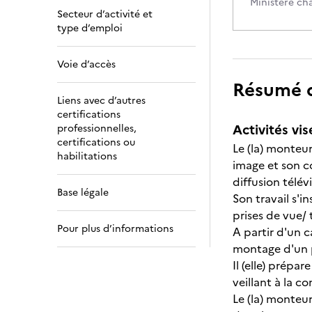
Ministère ch
Secteur d’activité et
type d’emploi
Voie d’accès
Résumé de
Liens avec d’autres
certifications
Activités vis
professionnelles,
certifications ou
Le (la) monteu
habilitations
image et son c
diffusion télév
Base légale
Son travail s'i
prises de vue/
Pour plus d’informations
A partir d'un c
montage d'un p
Il (elle) prépa
veillant à la c
Le (la) monteur