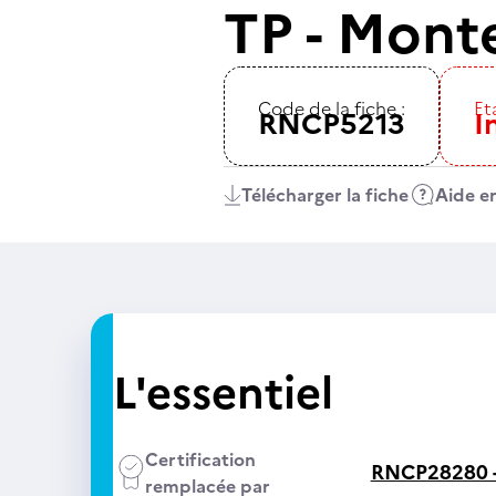
TP - Monte
Code de la fiche :
Eta
RNCP5213
I
Télécharger la fiche
Aide en
L'essentiel
Certification
RNCP28280 
remplacée par