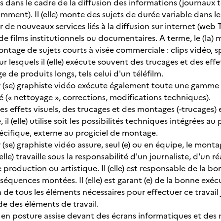
s dans le cadre de la diffusion des informations (journaux t
amment). Il (elle) monte des sujets de durée variable dans 
 de nouveaux services liés à la diffusion sur internet (web T
e films institutionnels ou documentaires. A terme, le (la) 
ntage de sujets courts à visée commerciale : clips vidéo, s
lesquels il (elle) exécute souvent des trucages et des effets v
 de produits longs, tels celui d'un téléfilm.
r (se) graphiste vidéo exécute également toute une gamme 
é (« nettoyage », corrections, modifications techniques).
se des effets visuels, des trucages et des montages (-trucage
e, il (elle) utilise soit les possibilités techniques intégrées
ifique, externe au progiciel de montage.
 (se) graphiste vidéo assure, seul (e) ou en équipe, le mont
 (elle) travaille sous la responsabilité d'un journaliste, d'un
production ou artistique. Il (elle) est responsable de la bo
séquences montées. Il (elle) est garant (e) de la bonne exé
n de tous les éléments nécessaires pour effectuer ce travail 
de des éléments de travail.
ille en posture assise devant des écrans informatiques et de