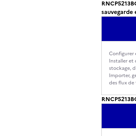
RNCP5213BC01
sauvegarde e
Configurer 
Installer et
stockage, d
Importer, g
des flux de 
RNCP5213BC0