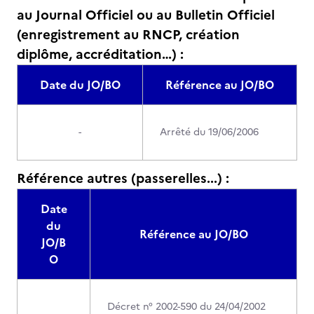
au Journal Officiel ou au Bulletin Officiel
(enregistrement au RNCP, création
diplôme, accréditation…) :
Date du JO/BO
Référence au JO/BO
-
Arrêté du 19/06/2006
Référence autres (passerelles...) :
Date
du
Référence au JO/BO
JO/B
O
Décret n° 2002-590 du 24/04/2002