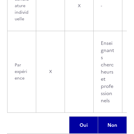
ature
X
-
individ
uelle
Ensei
gnant
s
cherc
Par
heurs
expéri
X
ence
et
profe
ssion
nels
Oui
Non