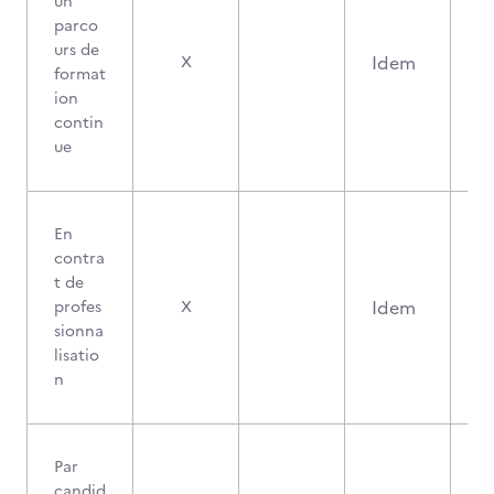
un
parco
urs de
Idem
X
format
ion
contin
ue
En
contra
t de
Idem
profes
X
sionna
lisatio
n
Par
candid