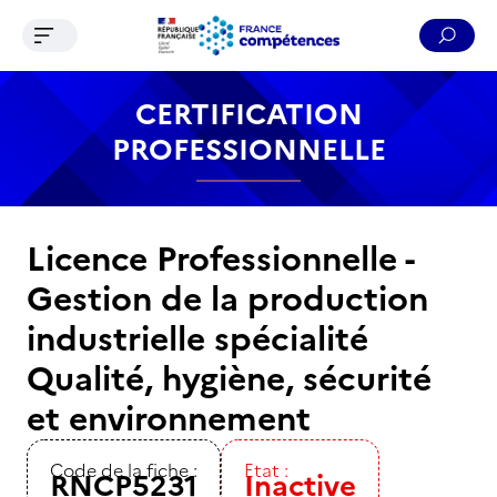
Ouvrir le menu de navigation
Reche
Contenu
Recherche
Menu
Pied de page
CERTIFICATION
PROFESSIONNELLE
Licence Professionnelle -
Gestion de la production
industrielle spécialité
Qualité, hygiène, sécurité
et environnement
Code de la fiche :
Etat :
RNCP5231
Inactive