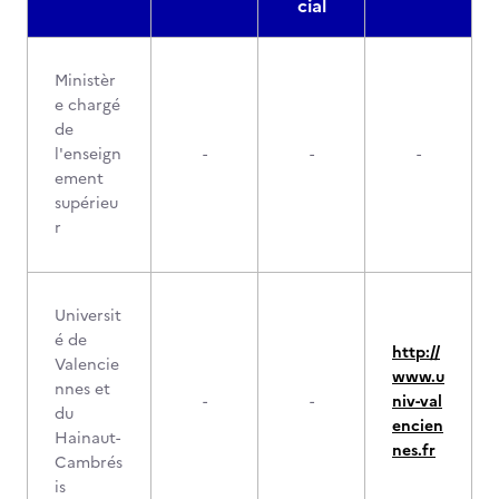
cial
Ministèr
e chargé
de
l'enseign
-
-
-
ement
supérieu
r
Universit
é de
http://
Valencie
www.u
nnes et
-
-
niv-val
du
encien
Hainaut-
nes.fr
Cambrés
is