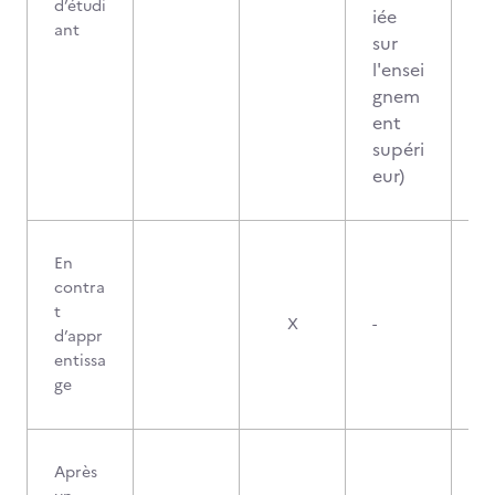
d’étudi
iée
ant
sur
l'ensei
gnem
ent
supéri
eur)
En
contra
t
X
-
d’appr
entissa
ge
Après