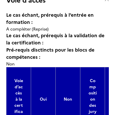
Voie d’accès
Le cas échant, prérequis à l’entrée en
formation :
A compléter (Reprise)
Le cas échant, prérequis à la validation de
la certification :
Pré-requis disctincts pour les blocs de
compétences :
Non
Voie
Co
d’ac
mp
cès
ositi
à la
Oui
Non
on
cert
des
ifica
jury
d