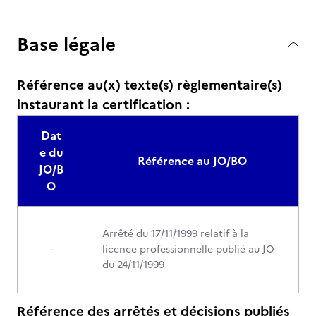
Base légale
Référence au(x) texte(s) règlementaire(s)
instaurant la certification :
Dat
e du
Référence au JO/BO
JO/B
O
Arrêté du 17/11/1999 relatif à la
-
licence professionnelle publié au JO
du 24/11/1999
Référence des arrêtés et décisions publiés