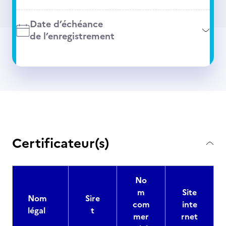
Date d’échéance
de l’enregistrement
Certificateur(s)
No
m
Site
Nom
Sire
com
inte
légal
t
mer
rnet