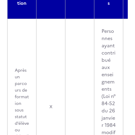
tion
s
Perso
nnes
ayant
contri
bué
aux
Après
ensei
un
gnem
parco
ents
urs de
(Loi n°
format
84-52
ion
X
sous
du 26
statut
janvie
d’élève
r 1984
ou
modif