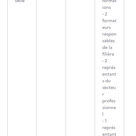
uelle
format
ions
- 2
format
eurs
respon
sables
de la
filière
- 2
représ
entant
s du
secteu
r
profes
sionne
l
- 1
représ
entant