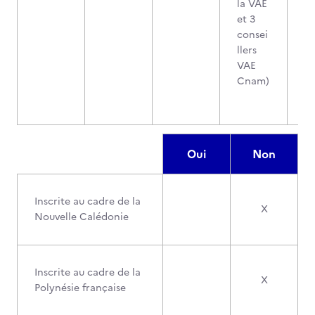
la VAE
et 3
consei
llers
VAE
Cnam)
Oui
Non
Inscrite au cadre de la
X
Nouvelle Calédonie
Inscrite au cadre de la
X
Polynésie française