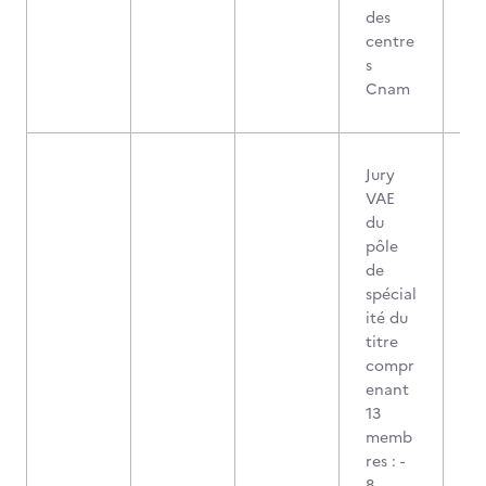
des
centre
s
Cnam
Jury
VAE
du
pôle
de
spécial
ité du
titre
compr
enant
13
memb
res : -
8