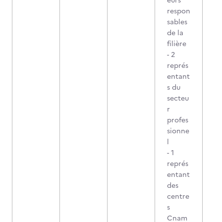
eurs
respon
sables
de la
filière
- 2
représ
entant
s du
secteu
r
profes
sionne
l
- 1
représ
entant
des
centre
s
Cnam