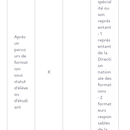
spécial
ité ou
son
représ
entant
- 1
Après
représ
un
entant
parco
de la
urs de
Directi
format
on
ion
X
nation
sous
ale des
statut
format
d’élève
ions
ou
- 2
d’étudi
format
ant
eurs
respon
sables
de la