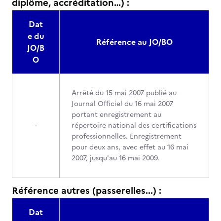
diplôme, accréditation…) :
Dat
e du
Référence au JO/BO
JO/B
O
Arrêté du 15 mai 2007 publié au
Journal Officiel du 16 mai 2007
portant enregistrement au
-
répertoire national des certifications
professionnelles. Enregistrement
pour deux ans, avec effet au 16 mai
2007, jusqu'au 16 mai 2009.
Référence autres (passerelles...) :
Dat