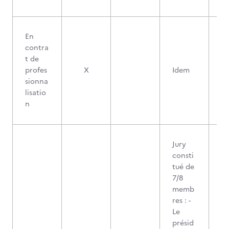
En
contra
t de
profes
X
Idem
sionna
lisatio
n
Jury
consti
tué de
7/8
memb
res : -
Le
présid