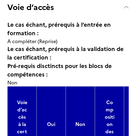
Voie d’accès
Le cas échant, prérequis à l’entrée en
formation :
A compléter (Reprise)
Le cas échant, prérequis à la validation de
la certification :
Pré-requis disctincts pour les blocs de
compétences :
Non
Voie
Co
d’ac
mp
cès
ositi
à la
Oui
Non
on
cert
des