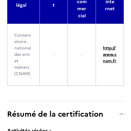
com
inte
légal
t
mer
rnet
cial
Conserv
atoire
national
http://
des arts
-
-
www.c
et
nam.fr
métiers
(CNAM)
Résumé de la certification
Activités visées :