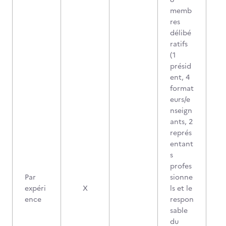
memb
res
délibé
ratifs
(1
présid
ent, 4
format
eurs/e
nseign
ants, 2
représ
entant
s
profes
Par
sionne
expéri
X
ls et le
ence
respon
sable
du