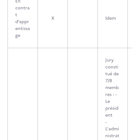
En
contra
t
X
Idem
d’appr
entissa
ge
Jury
consti
tué de
7/8
memb
res : -
Le
présid
ent
-
L'admi
nistrat