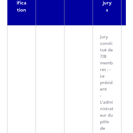
ifica
jury
d
tion
s
Jury
consti
tué de
7/8
memb
res : -
Le
présid
ent
-
L'admi
nistrat
eur du
pôle
de