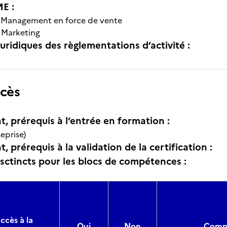
E :
-
Management en force de vente
-
Marketing
uridiques des règlementations d’activité :
ccès
t, prérequis à l’entrée en formation :
eprise)
, prérequis à la validation de la certification :
isctincts pour les blocs de compétences :
ccès à la
Oui
Non
Compo