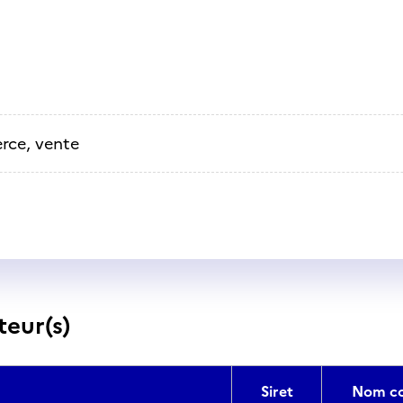
ce, vente
teur(s)
Siret
Nom co