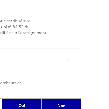
t contribué aux
(loi n° 84-52 du
-
ifiée sur l'enseignement
-
ercheurs et
-
Oui
Non