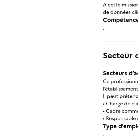
A cette missio
de données cli
Compétences
.
Secteur d
Secteurs d’ac
Ce professionne
l’établissement
Il peut prétend
• Chargé de cli
• Cadre comme
• Responsable
Type d'emplo
.