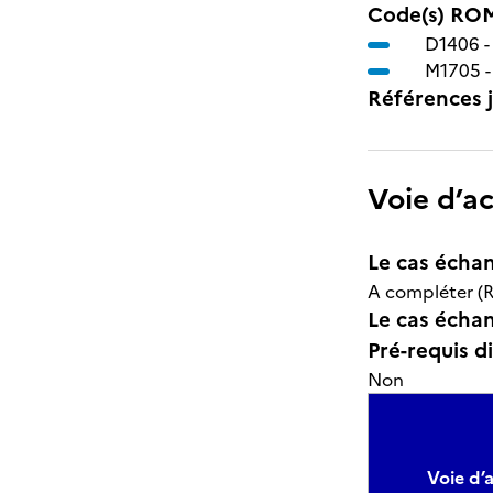
Code(s) ROM
D1406 
M1705 
Références j
Voie d’a
Le cas échan
A compléter (R
Le cas échant
Pré-requis d
Non
Voie d’a