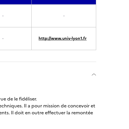
-
-
-
http://www.univ-lyon1.fr
e de le fidéliser.
techniques. Il a pour mission de concevoir et
ents. Il doit en outre effectuer la remontée