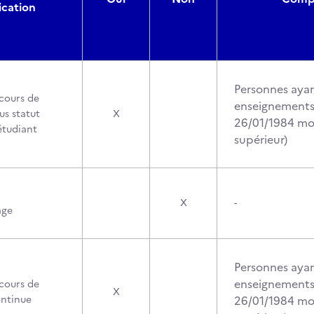
ication
Personnes ayan
cours de
enseignements 
us statut
X
26/01/1984 mod
étudiant
supérieur)
X
-
age
Personnes ayan
enseignements 
cours de
X
ontinue
26/01/1984 mod