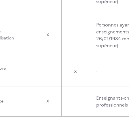
supérieur)
Personnes ayan
enseignements 
e
X
lisation
26/01/1984 mod
supérieur)
ure
X
-
Enseignants-ch
ce
X
professionnels