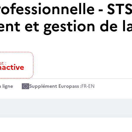
rofessionnelle - S
t et gestion de la
at :
nactive
 ligne
Supplément Europass :
FR
-
EN