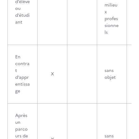
d’élève
milieu
ou
x
d’étudi
profes
ant
sionne
ls
En
contra
t
sans
X
d’appr
objet
entissa
ge
Après
un
parco
urs de
sans