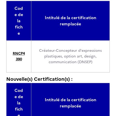
Cod
e de
Intitulé de la certification
la
remplacée
fich
e
Créateur-Concepteur d'expressions
RNCP4
plastiques, option art, design,
390
communication (DNSEP)
Nouvelle(s) Certification(s) :
Cod
e de
Intitulé de la certification
la
remplacée
fich
e