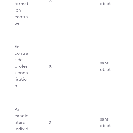
X
format
objet
ion
contin
ue
En
contra
t de
sans
profes
X
objet
sionna
lisatio
n
Par
candid
sans
ature
X
objet
individ