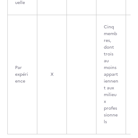
uelle
Cinq
memb
res,
dont
trois
au
Par
moins
expéri
X
appart
ence
iennen
t aux
milieu
x
profes
sionne
ls