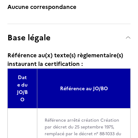
Aucune correspondance
Base légale
Référence au(x) texte(s) règlementaire(s)
instaurant la certification :
Dat
e du
Référence au JO/BO
JO/B
O
Référence arrêté création Création
par décret du 25 septembre 1975,
remplacé par le décret n° 88-1033 du