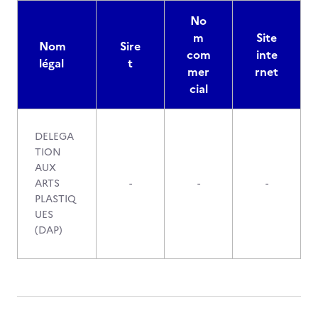
No
m
Site
Nom
Sire
com
inte
légal
t
mer
rnet
cial
DELEGA
TION
AUX
ARTS
-
-
-
PLASTIQ
UES
(DAP)