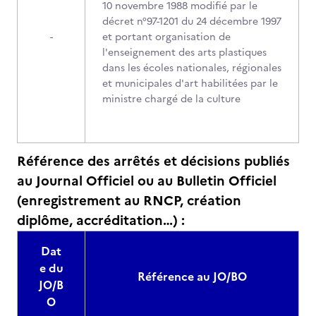
10 novembre 1988 modifié par le
décret n°97-1201 du 24 décembre 1997
-
et portant organisation de
l'enseignement des arts plastiques
dans les écoles nationales, régionales
et municipales d'art habilitées par le
ministre chargé de la culture
Référence des arrêtés et décisions publiés
au Journal Officiel ou au Bulletin Officiel
(enregistrement au RNCP, création
diplôme, accréditation…) :
Dat
e du
Référence au JO/BO
JO/B
O