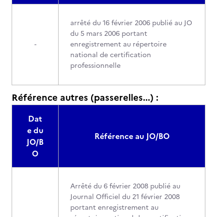
arrêté du 16 février 2006 publié au JO
du 5 mars 2006 portant
-
enregistrement au répertoire
national de certification
professionnelle
Référence autres (passerelles...) :
Dat
e du
Référence au JO/BO
JO/B
O
Arrêté du 6 février 2008 publié au
Journal Officiel du 21 février 2008
portant enregistrement au