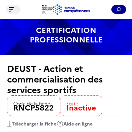
Ouvrir le menu de navigation
Reche
Contenu
Recherche
Menu
Pied de page
CERTIFICATION
PROFESSIONNELLE
DEUST - Action et
commercialisation des
services sportifs
Code de la fiche :
Etat :
RNCP5822
Inactive
Télécharger la fiche
Aide en ligne