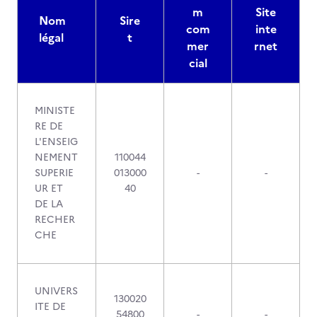
m
Site
Nom
Sire
com
inte
légal
t
mer
rnet
cial
MINISTE
RE DE
L'ENSEIG
NEMENT
110044
SUPERIE
013000
-
-
UR ET
40
DE LA
RECHER
CHE
UNIVERS
130020
ITE DE
54800
-
-