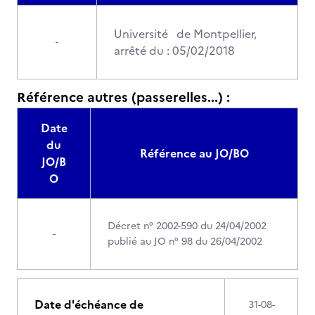
Université de Montpellier,
-
arrêté du : 05/02/2018
Référence autres (passerelles...) :
Date
du
Référence au JO/BO
JO/B
O
Décret n° 2002-590 du 24/04/2002
-
publié au JO n° 98 du 26/04/2002
Date d'échéance de
31-08-