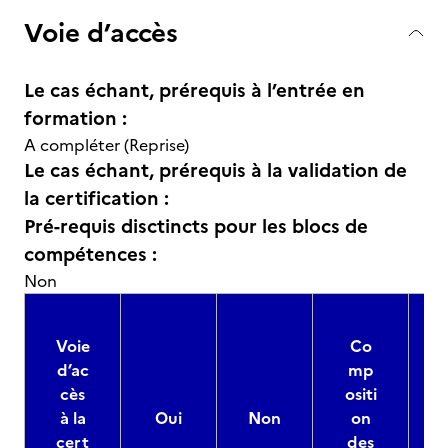
Voie d’accès
Le cas échant, prérequis à l’entrée en
formation :
A compléter (Reprise)
Le cas échant, prérequis à la validation de
la certification :
Pré-requis disctincts pour les blocs de
compétences :
Non
Voie
Co
d’ac
mp
cès
ositi
à la
Oui
Non
on
cert
des