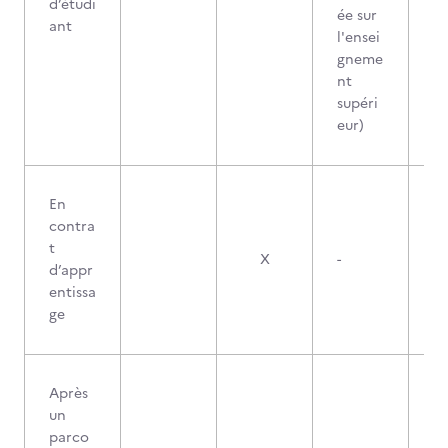
d’étudi
ée sur
ant
l'ensei
gneme
nt
supéri
eur)
En
contra
t
X
-
d’appr
entissa
ge
Après
un
parco