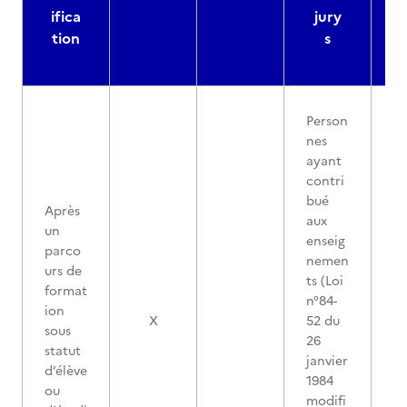
ifica
jury
d
tion
s
Person
nes
ayant
contri
bué
Après
aux
un
enseig
parco
nemen
urs de
ts (Loi
format
n°84-
ion
X
52 du
sous
26
statut
janvier
d’élève
1984
ou
modifi