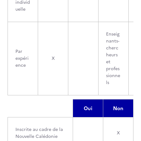
individ
uelle
Enseig
nants-
cherc
Par
heurs
expéri
X
et
ence
profes
sionne
ls
Oui
Non
Inscrite au cadre de la
X
Nouvelle Calédonie