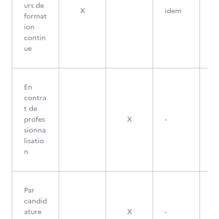
urs de
X
idem
format
ion
contin
ue
En
contra
t de
profes
X
-
sionna
lisatio
n
Par
candid
ature
X
-