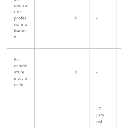
contra
t de
profes
X
-
sionna
lisatio
n
Par
candid
ature
X
-
individ
uelle
Le
jury
est