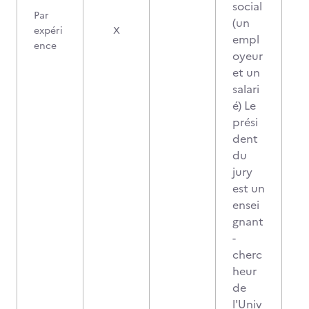
social
Par
(un
expéri
X
empl
ence
oyeur
et un
salari
é) Le
prési
dent
du
jury
est un
ensei
gnant
-
cherc
heur
de
l'Univ