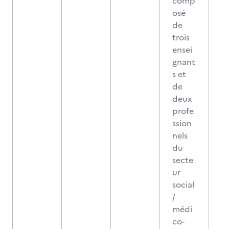
comp
osé
de
trois
ensei
gnant
s et
de
deux
profe
ssion
nels
du
secte
ur
social
/
médi
co-