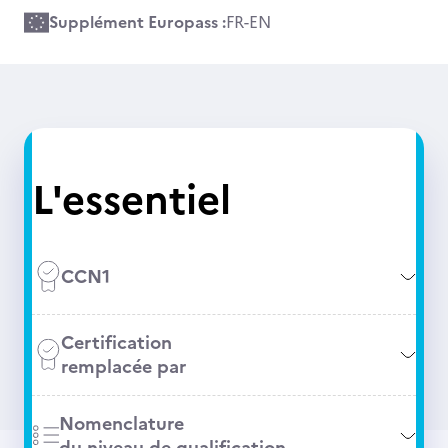
Supplément Europass :
FR
-
EN
L'essentiel
CCN1
Certification
remplacée par
Nomenclature
du niveau de qualification