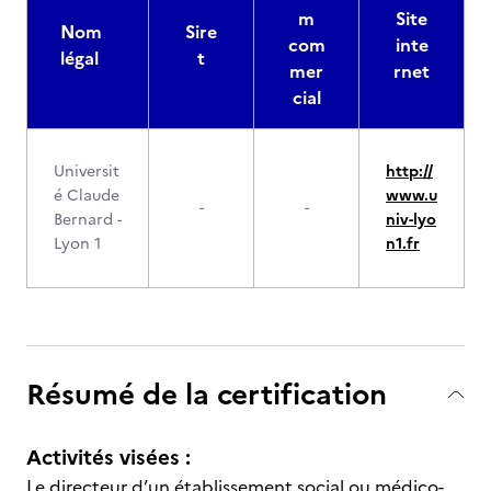
m
Site
Nom
Sire
com
inte
légal
t
mer
rnet
cial
Universit
http://
é Claude
www.u
-
-
Bernard -
niv-lyo
Lyon 1
n1.fr
Résumé de la certification
Activités visées :
Le directeur d’un établissement social ou médico-