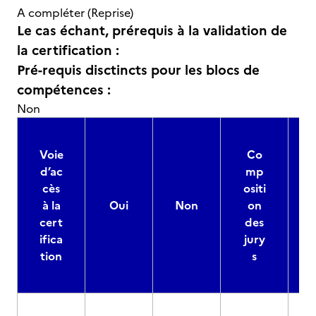
A compléter (Reprise)
Le cas échant, prérequis à la validation de
la certification :
Pré-requis disctincts pour les blocs de
compétences :
Non
Voie
Co
d’ac
mp
cès
ositi
à la
Oui
Non
on
cert
des
ifica
jury
d
tion
s