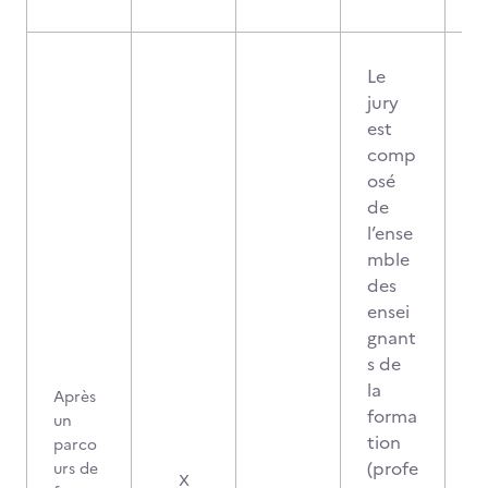
Le
jury
est
comp
osé
de
l’ense
mble
des
ensei
gnant
s de
la
Après
forma
un
tion
parco
(profe
urs de
X