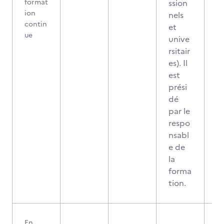
format
ssion
ion
nels
contin
et
ue
unive
rsitair
es). Il
est
prési
dé
par le
respo
nsabl
e de
la
forma
tion.
En