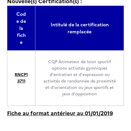
Nouvelle(s) Certification(s) :
Cod
e de
Intitulé de la certification
la
remplacée
fich
e
CQP Animateur de loisir sportif
options activités gymniques
RNCP1
d'entretien et d'expression ou
3711
activités de randonnée de proximité
et d'orientation ou jeux sportifs et
jeux d'opposition
Fiche au format antérieur au 01/01/2019