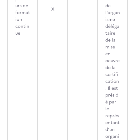
urs de
de
X
format
l’organ
ion
isme
contin
déléga
ue
taire
de la
mise
en
oeuvre
de la
certifi
cation
. Il est
présid
é par
le
représ
entant
d’un
organi