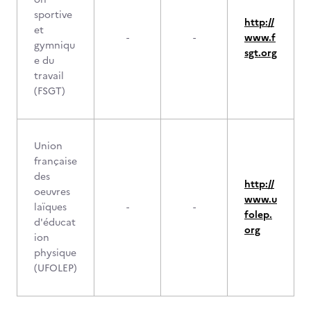
sportive
http://
et
-
-
www.f
gymniqu
sgt.org
e du
travail
(FSGT)
Union
française
des
http://
oeuvres
www.u
laïques
-
-
folep.
d'éducat
org
ion
physique
(UFOLEP)