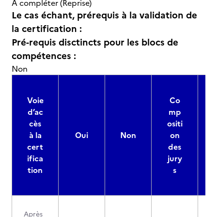
A compléter (Reprise)
Le cas échant, prérequis à la validation de
la certification :
Pré-requis disctincts pour les blocs de
compétences :
Non
Voie
Co
d’ac
mp
cès
ositi
à la
Oui
Non
on
cert
des
ifica
jury
d
tion
s
Après