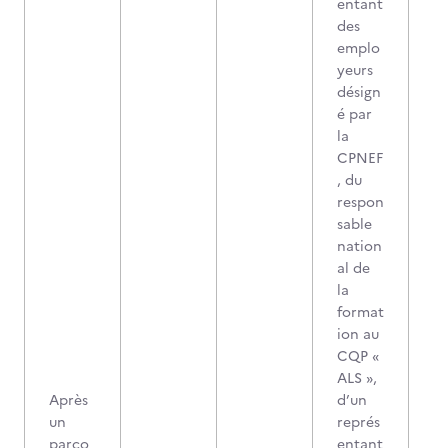
entant
des
emplo
yeurs
désign
é par
la
CPNEF
, du
respon
sable
nation
al de
la
format
ion au
CQP «
ALS »,
Après
d’un
un
représ
parco
entant