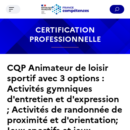
Ouvrir le menu de navigation
Reche
Contenu
Recherche
Menu
Pied de page
CERTIFICATION
PROFESSIONNELLE
CQP Animateur de loisir
sportif avec 3 options :
Activités gymniques
d'entretien et d'expression
; Activités de randonnée de
proximité et d'orientation;