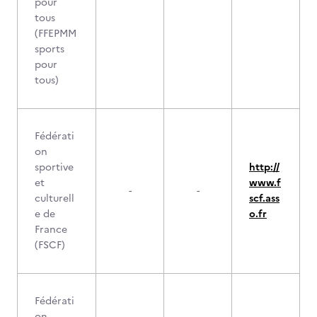
pour
tous
(FFEPMM
sports
pour
tous)
Fédérati
on
sportive
http://
et
www.f
-
-
culturell
scf.ass
e de
o.fr
France
(FSCF)
Fédérati
on