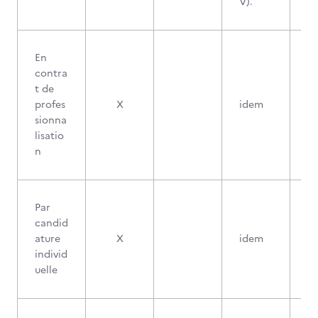
V).
En
contra
t de
profes
X
idem
sionna
lisatio
n
Par
candid
ature
X
idem
individ
uelle