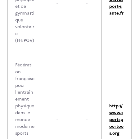
-
-
et de
port-s
gymnasti
ante.fr
que
volontair
e
(FFEPGV)
Fédérati
on
française
pour
l'entraîn
ement
physique
http://
dans le
www.s
monde
-
-
portsp
moderne
ourtou
sports
s.org