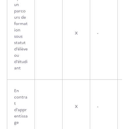
un
parco
urs de
format
ion
X
-
sous
statut
d’élève
ou
d’étudi
ant
En
contra
t
X
-
d’appr
entissa
ge