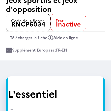
Jeux sportifs et jeux
d'opposition
Code de la fiche :
Etat :
RNCP6034
Inactive
Télécharger la fiche
Aide en ligne
Supplément Europass :
FR
-
EN
L'essentiel