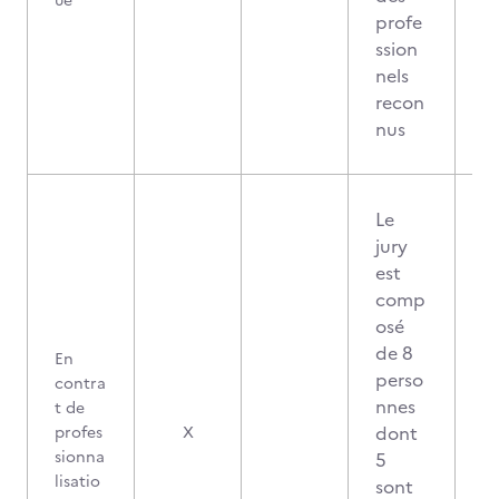
ue
profe
ssion
nels
recon
nus
Le
jury
est
comp
osé
de 8
En
perso
contra
nnes
t de
dont
profes
X
sionna
5
lisatio
sont