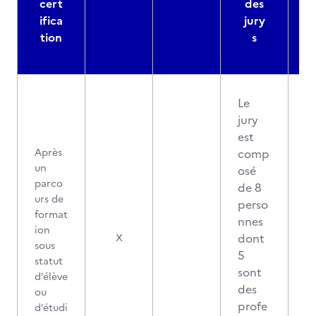
cert
des
ifica
jury
d
tion
s
Le
jury
est
Après
comp
un
osé
parco
de 8
urs de
perso
format
nnes
ion
dont
X
sous
5
statut
sont
d’élève
des
ou
profe
d’étudi