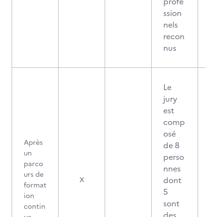
profe
ssion
nels
recon
nus
Le
jury
est
comp
osé
Après
de 8
un
perso
parco
nnes
urs de
dont
X
format
5
ion
sont
contin
des