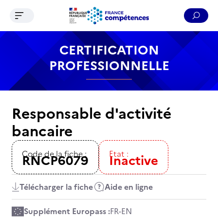
Ouvrir le menu de navigation
Reche
Contenu
Recherche
Menu
Pied de page
CERTIFICATION
PROFESSIONNELLE
Responsable d'activité
bancaire
Code de la fiche :
Etat :
RNCP6079
Inactive
Télécharger la fiche
Aide en ligne
Supplément Europass :
FR
-
EN