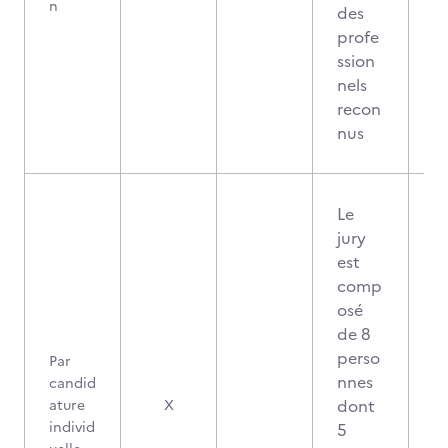
n
des
profe
ssion
nels
recon
nus
Le
jury
est
comp
osé
de 8
perso
Par
nnes
candid
dont
ature
X
individ
5