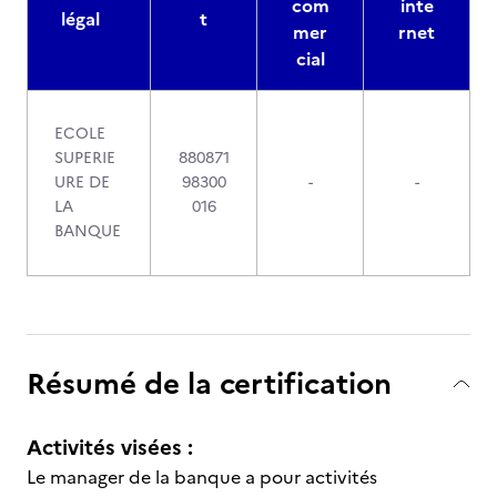
com
inte
légal
t
mer
rnet
cial
ECOLE
SUPERIE
880871
URE DE
98300
-
-
LA
016
BANQUE
Résumé de la certification
Activités visées :
Le manager de la banque a pour activités