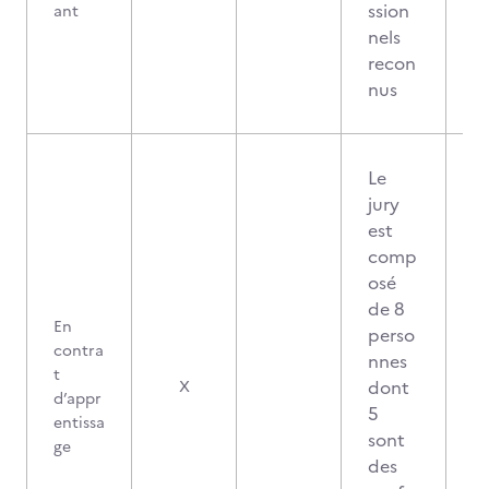
ssion
ant
nels
recon
nus
Le
jury
est
comp
osé
de 8
En
perso
contra
nnes
t
dont
X
d’appr
5
entissa
sont
ge
des