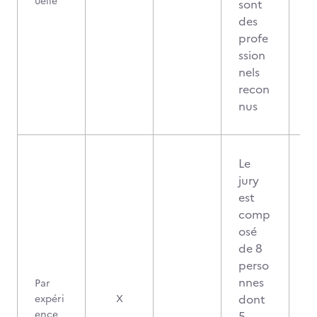
uelle
sont
des
profe
ssion
nels
recon
nus
Le
jury
est
comp
osé
de 8
perso
nnes
Par
dont
expéri
X
ence
5