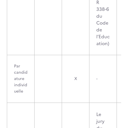
R
338-6
du
Code
de
l’Educ
ation)
Par
candid
ature
X
-
individ
uelle
Le
jury