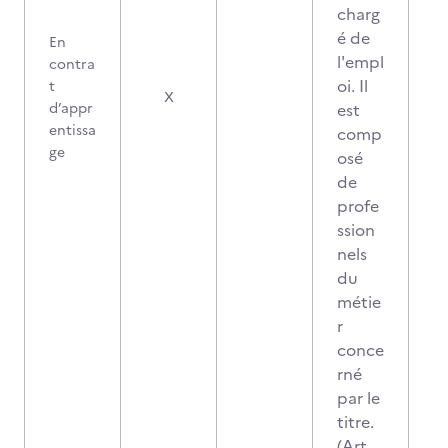
charg
é de
En
l'empl
contra
oi. Il
t
X
d’appr
est
entissa
comp
ge
osé
de
profe
ssion
nels
du
métie
r
conce
rné
par le
titre.
(Art.