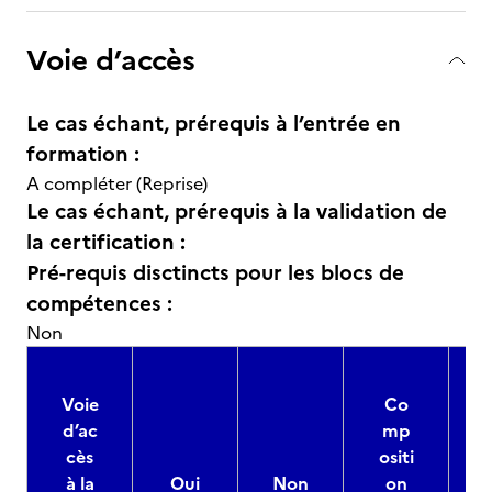
Voie d’accès
Le cas échant, prérequis à l’entrée en
formation :
A compléter (Reprise)
Le cas échant, prérequis à la validation de
la certification :
Pré-requis disctincts pour les blocs de
compétences :
Non
Voie
Co
d’ac
mp
cès
ositi
à la
Oui
Non
on