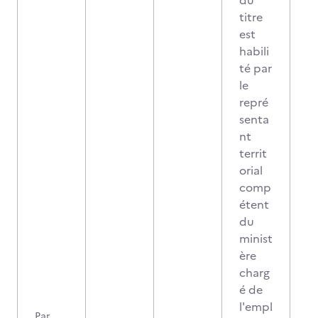
du
titre
est
habili
té par
le
repré
senta
nt
territ
orial
comp
étent
du
minist
ère
charg
é de
l'empl
Par