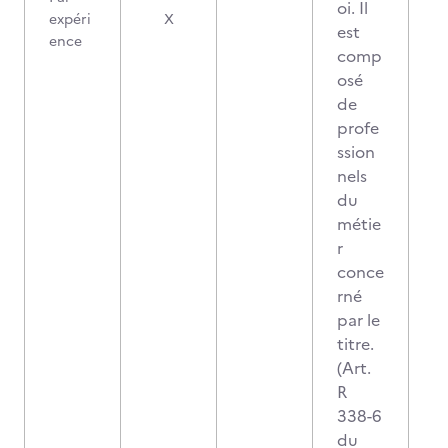
oi. Il
expéri
X
est
ence
comp
osé
de
profe
ssion
nels
du
métie
r
conce
rné
par le
titre.
(Art.
R
338-6
du