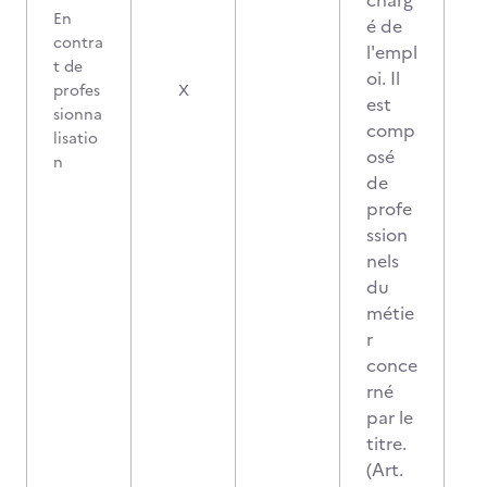
charg
En
é de
contra
l'empl
t de
oi. Il
profes
X
est
sionna
comp
lisatio
osé
n
de
profe
ssion
nels
du
métie
r
conce
rné
par le
titre.
(Art.