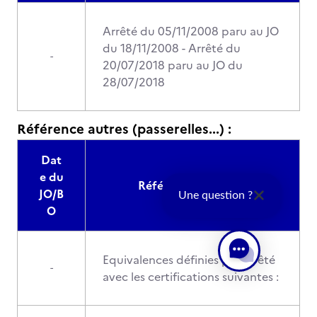
Arrêté du 05/11/2008 paru au JO
du 18/11/2008 - Arrêté du
-
20/07/2018 paru au JO du
28/07/2018
Référence autres (passerelles...) :
Dat
e du
Référence au JO/BO
JO/B
Une question ?
O
Equivalences définies par arrêté
-
avec les certifications suivantes :