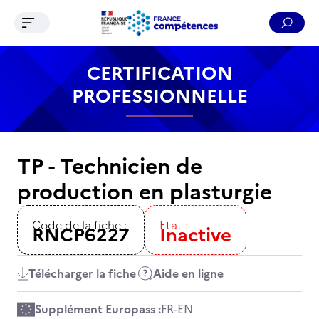
Ouvrir le menu de navigation
Reche
Contenu
Recherche
Menu
Pied de page
CERTIFICATION
PROFESSIONNELLE
TP - Technicien de
production en plasturgie
Code de la fiche :
Etat :
RNCP6227
Inactive
Télécharger la fiche
Aide en ligne
Supplément Europass :
FR
-
EN