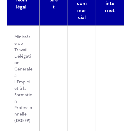
com
inte
légal
t
mer
rnet
cial
Ministèr
e du
Travail -
Délégati
on
Générale
à
-
-
-
l'Emploi
et à la
Formatio
n
Professio
nnelle
(DGEFP)