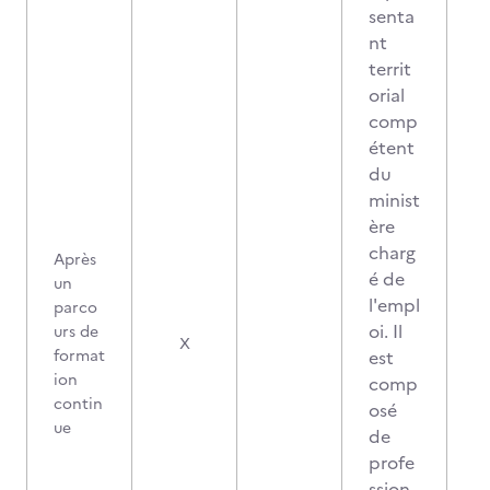
senta
nt
territ
orial
comp
étent
du
minist
ère
charg
Après
é de
un
l'empl
parco
oi. Il
urs de
X
format
est
ion
comp
contin
osé
ue
de
profe
ssion