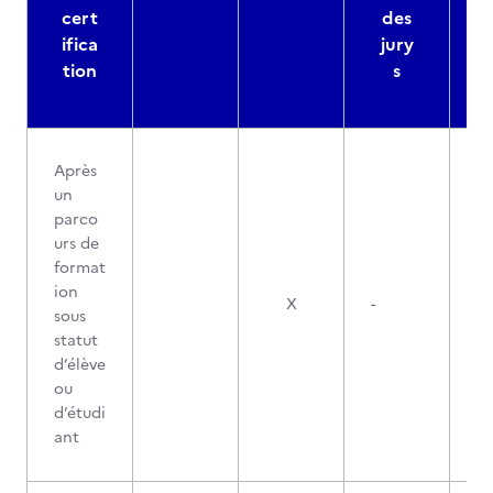
cert
des
ifica
jury
d
tion
s
Après
un
parco
urs de
format
ion
X
-
sous
statut
d’élève
ou
d’étudi
ant