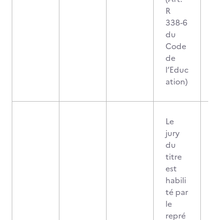
R
338-6
du
Code
de
l’Educ
ation)
Le
jury
du
titre
est
habili
té par
le
repré