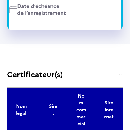
Date d’échéance
de l’enregistrement
Certificateur(s)
No
m
Site
Nom
Sire
com
inte
légal
t
mer
rnet
cial