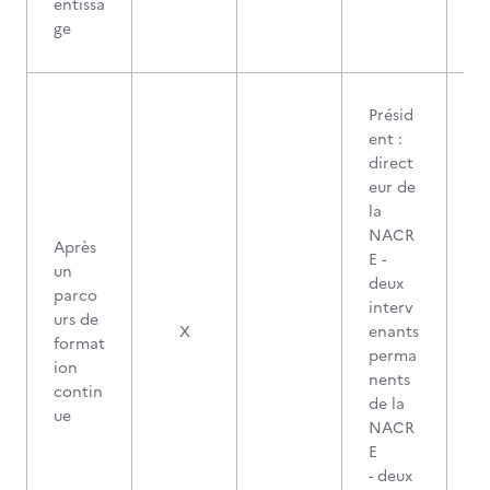
entissa
ge
Présid
ent :
direct
eur de
la
NACR
Après
E -
un
deux
parco
interv
urs de
X
enants
format
perma
ion
nents
contin
de la
ue
NACR
E
- deux