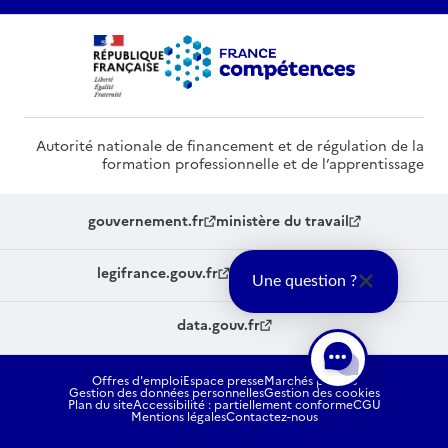
Autorité nationale de financement et de régulation de la
formation professionnelle et de l’apprentissage
gouvernement.fr
ministère du travail
legifrance.gouv.fr
service-public.fr
Une question ?
data.gouv.fr
Offres d'emploi
Espace presse
Marchés publics
Gestion des données personnelles
Gestion des cookies
Plan du site
Accessibilité : partiellement conforme
CGU
Mentions légales
Contactez-nous