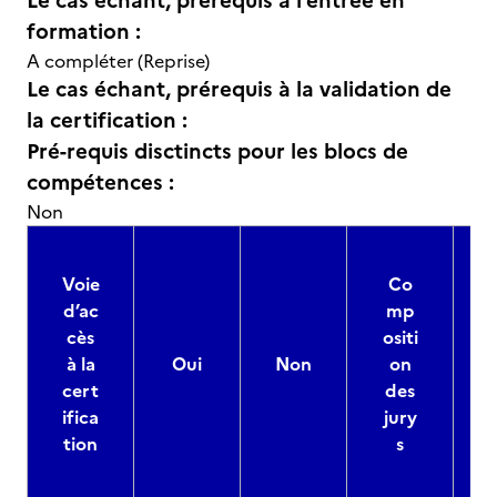
Le cas échant, prérequis à l’entrée en
formation :
A compléter (Reprise)
Le cas échant, prérequis à la validation de
la certification :
Pré-requis disctincts pour les blocs de
compétences :
Non
Voie
Co
d’ac
mp
cès
ositi
à la
Oui
Non
on
cert
des
ifica
jury
d
tion
s