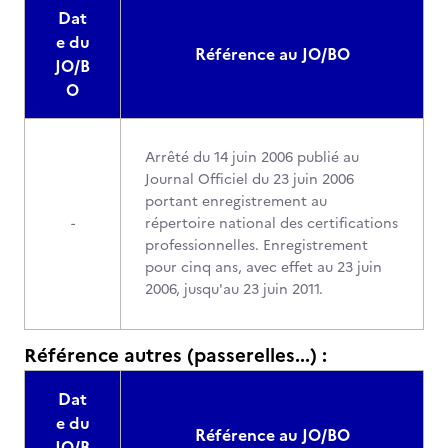
Dat
e du
Référence au JO/BO
JO/B
O
Arrêté du 14 juin 2006 publié au
Journal Officiel du 23 juin 2006
portant enregistrement au
-
répertoire national des certifications
professionnelles. Enregistrement
pour cinq ans, avec effet au 23 juin
2006, jusqu'au 23 juin 2011.
Référence autres (passerelles...) :
Dat
e du
Référence au JO/BO
JO/B