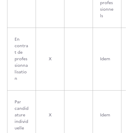
profes
sionne
ls
En
contra
t de
profes
X
Idem
sionna
lisatio
n
Par
candid
ature
X
Idem
individ
uelle