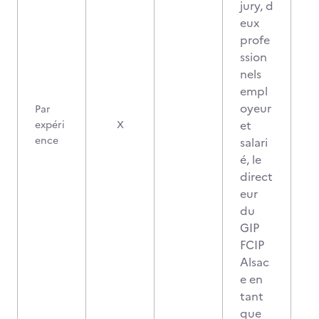
jury, d
eux
profe
ssion
nels
empl
oyeur
Par
et
expéri
X
ence
salari
é, le
direct
eur
du
GIP
FCIP
Alsac
e en
tant
que