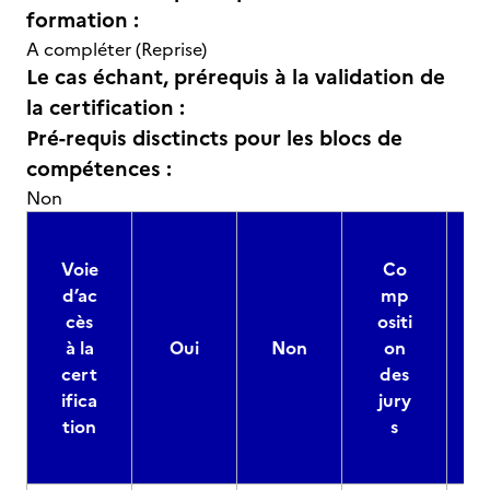
formation :
A compléter (Reprise)
Le cas échant, prérequis à la validation de
la certification :
Pré-requis disctincts pour les blocs de
compétences :
Non
Voie
Co
d’ac
mp
cès
ositi
à la
Oui
Non
on
cert
des
ifica
jury
d
tion
s