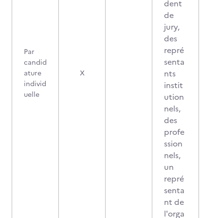
dent
de
jury,
des
repré
Par
senta
candid
nts
ature
X
individ
instit
uelle
ution
nels,
des
profe
ssion
nels,
un
repré
senta
nt de
l'orga