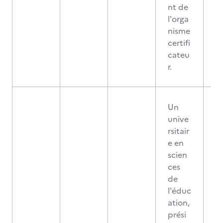
nt de
l'orga
nisme
certifi
cateu
r.
Un
unive
rsitair
e en
scien
ces
de
l'éduc
ation,
prési