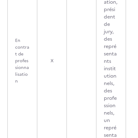
ation,
prési
dent
de
jury,
des
En
repré
contra
senta
t de
nts
profes
X
sionna
instit
lisatio
ution
n
nels,
des
profe
ssion
nels,
un
repré
senta