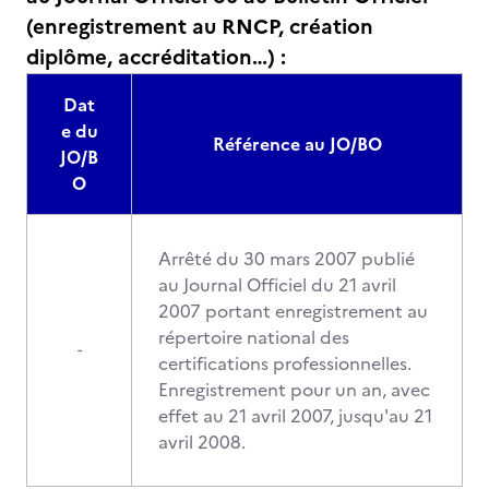
(enregistrement au RNCP, création
diplôme, accréditation…) :
Dat
e du
Référence au JO/BO
JO/B
O
Arrêté du 30 mars 2007 publié
au Journal Officiel du 21 avril
2007 portant enregistrement au
répertoire national des
-
certifications professionnelles.
Enregistrement pour un an, avec
effet au 21 avril 2007, jusqu'au 21
avril 2008.