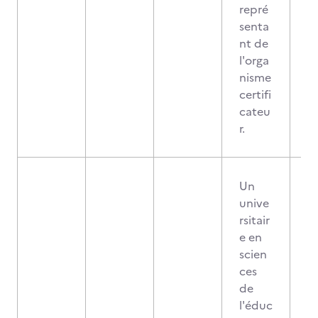
repré
senta
nt de
l'orga
nisme
certifi
cateu
r.
Un
unive
rsitair
e en
scien
ces
de
l'éduc