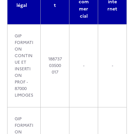
com
inte
légal
t
mer
rnet
cial
GIP
FORMATI
ON
CONTIN
188737
UE ET
03500
-
-
INSERTI
017
ON
PROF -
87000
LIMOGES
GIP
FORMATI
ON