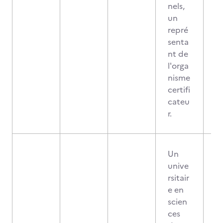
nels,
un
repré
senta
nt de
l'orga
nisme
certifi
cateu
r.
Un
unive
rsitair
e en
scien
ces