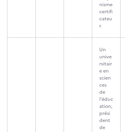
nisme
certifi
cateu
r.
Un
unive
rsitair
e en
scien
ces
de
l'éduc
ation,
prési
dent
de