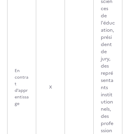
scien
ces
de
l'éduc
ation,
prési
dent
de
jury,
des
En
repré
contra
senta
t
nts
X
d’appr
instit
entissa
ution
ge
nels,
des
profe
ssion