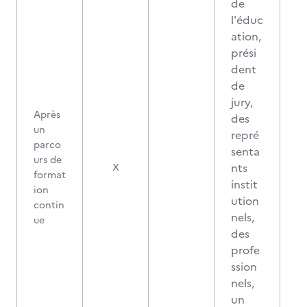
de
l'éduc
ation,
prési
dent
de
jury,
Après
des
un
repré
parco
senta
urs de
nts
X
format
instit
ion
ution
contin
nels,
ue
des
profe
ssion
nels,
un