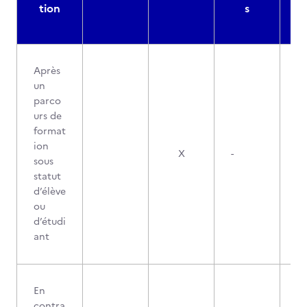
tion
s
Après
un
parco
urs de
format
ion
X
-
sous
statut
d’élève
ou
d’étudi
ant
En
contra