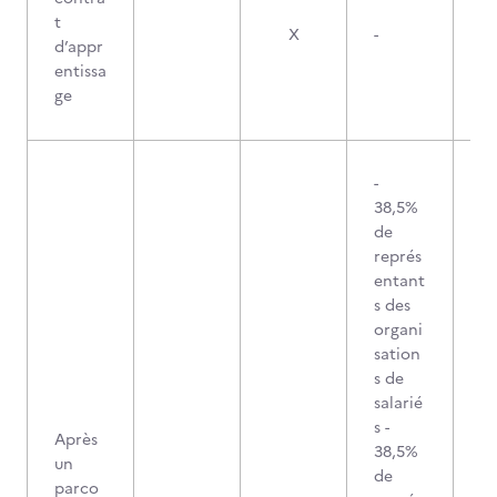
t
X
-
d’appr
entissa
ge
-
38,5%
de
représ
entant
s des
organi
sation
s de
salarié
s -
Après
38,5%
un
de
parco