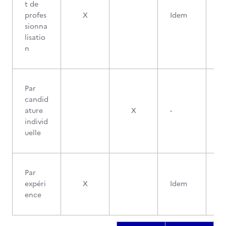
t de
profes
X
Idem
sionna
lisatio
n
Par
candid
ature
X
-
individ
uelle
Par
expéri
X
Idem
ence