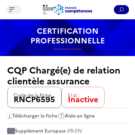
Ouvrir le menu de navigation
Reche
Contenu
Recherche
Menu
Pied de page
CERTIFICATION
PROFESSIONNELLE
CQP Chargé(e) de relation
clientèle assurance
Code de la fiche :
Etat :
RNCP6595
Inactive
Télécharger la fiche
Aide en ligne
Supplément Europass :
FR
-
EN