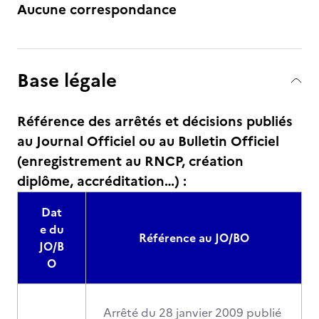
Aucune correspondance
Base légale
Référence des arrêtés et décisions publiés
au Journal Officiel ou au Bulletin Officiel
(enregistrement au RNCP, création
diplôme, accréditation…) :
Dat
e du
Référence au JO/BO
JO/B
O
Arrêté du 28 janvier 2009 publié