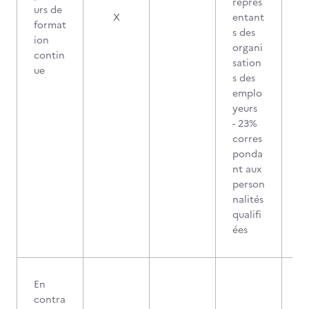
représ
urs de
X
entant
format
s des
ion
organi
contin
sation
ue
s des
emplo
yeurs
- 23%
corres
ponda
nt aux
person
nalités
qualifi
ées
En
contra