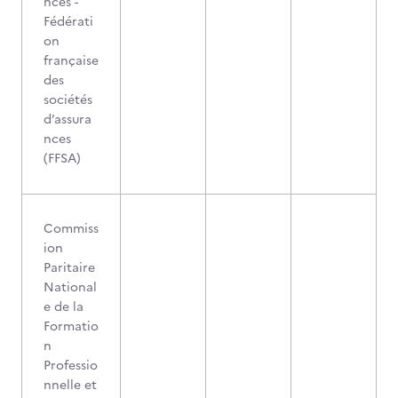
nces -
Fédérati
on
française
des
sociétés
d’assura
nces
(FFSA)
Commiss
ion
Paritaire
National
e de la
Formatio
n
Professio
nnelle et