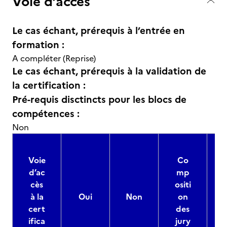
Voie d’accès
Le cas échant, prérequis à l’entrée en
formation :
A compléter (Reprise)
Le cas échant, prérequis à la validation de
la certification :
Pré-requis disctincts pour les blocs de
compétences :
Non
Voie
Co
d’ac
mp
cès
ositi
à la
Oui
Non
on
cert
des
ifica
jury
d