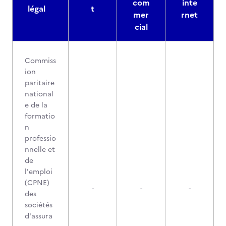
com
inte
légal
t
mer
rnet
cial
Commiss
ion
paritaire
national
e de la
formatio
n
professio
nnelle et
de
l'emploi
(CPNE)
-
-
-
des
sociétés
d'assura