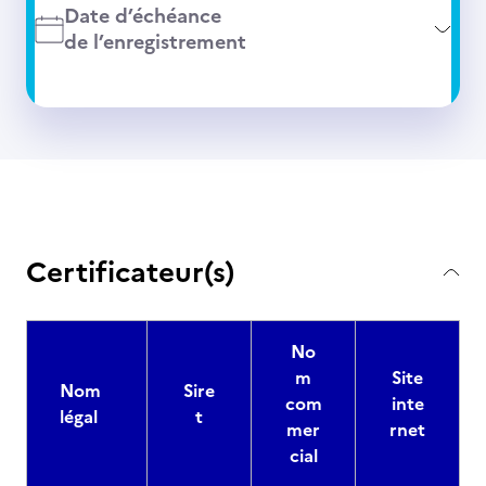
Date d’échéance
de l’enregistrement
Certificateur(s)
No
m
Site
Nom
Sire
com
inte
légal
t
mer
rnet
cial