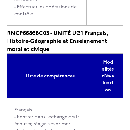
- Effectuer les opérations de
contrôle
RNCP6686BC03 - UNITÉ UG1 Français,
Histoire-Géographie et Enseignement
moral et civique
Mod
alités
Liste de compétences
d'éva
luati
on
Français
- Rentrer dans l’échange oral :
écouter, réagir, s’exprimer