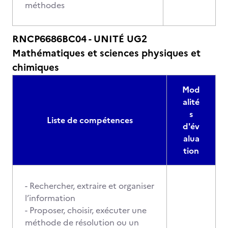
méthodes
RNCP6686BC04 - UNITÉ UG2
Mathématiques et sciences physiques et
chimiques
Mod
alité
s
Liste de compétences
d'év
alua
tion
- Rechercher, extraire et organiser
l’information
- Proposer, choisir, exécuter une
méthode de résolution ou un