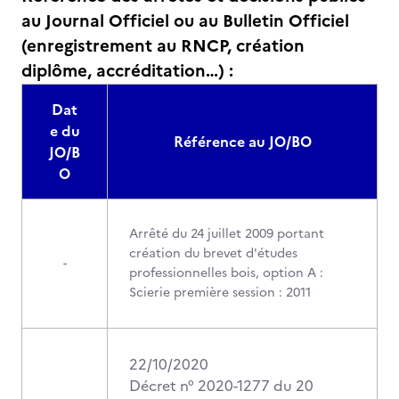
au Journal Officiel ou au Bulletin Officiel
(enregistrement au RNCP, création
diplôme, accréditation…) :
Dat
e du
Référence au JO/BO
JO/B
O
Arrêté du 24 juillet 2009 portant
création du brevet d'études
-
professionnelles bois, option A :
Scierie première session : 2011
22/10/2020
Décret n° 2020-1277 du 20