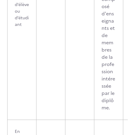
d’élève
osé
ou
d'ens
d’étudi
eigna
ant
nts et
de
mem
bres
de la
profe
ssion
intére
ssée
par le
diplô
me.
En