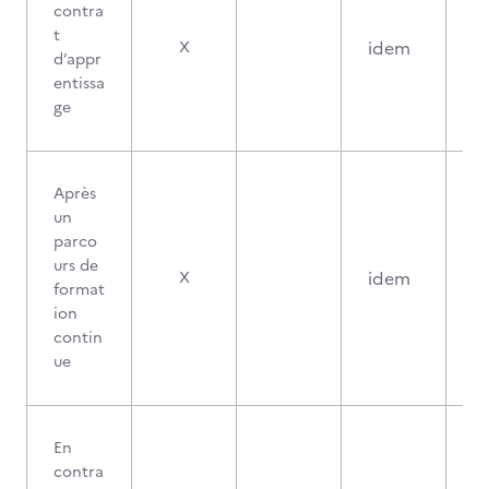
contra
t
idem
X
d’appr
entissa
ge
Après
un
parco
urs de
idem
X
format
ion
contin
ue
En
contra