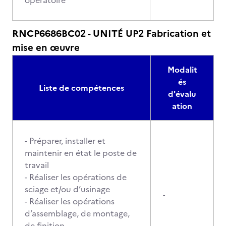
opératoire
RNCP6686BC02 - UNITÉ UP2 Fabrication et
mise en œuvre
Modalit
és
Liste de compétences
d'évalu
ation
- Préparer, installer et
maintenir en état le poste de
travail
- Réaliser les opérations de
sciage et/ou d’usinage
-
- Réaliser les opérations
d’assemblage, de montage,
de finition