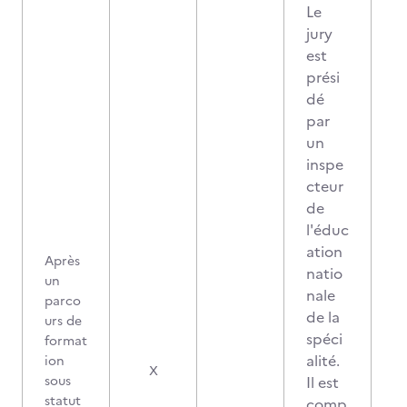
Le
jury
est
prési
dé
par
un
inspe
cteur
de
l'éduc
ation
Après
natio
un
nale
parco
de la
urs de
spéci
format
alité.
ion
X
sous
Il est
statut
comp