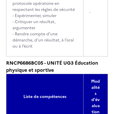
protocole opératoire en
respectant les règles de sécurité
-
- Expérimenter, simuler
- Critiquer un résultat,
argumenter
- Rendre compte d’une
démarche, d’un résultat, à l’oral
ou à l’écrit
RNCP6686BC05 - UNITÉ UG3 Éducation
physique et sportive
Mod
alité
s
Liste de compétences
d'év
alua
tion