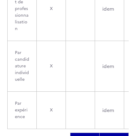
t de
idem
profes
X
sionna
lisatio
n
Par
candid
idem
ature
X
individ
uelle
Par
idem
expéri
X
ence