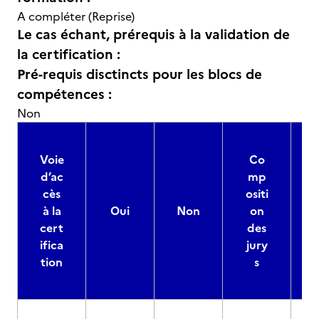
A compléter (Reprise)
Le cas échant, prérequis à la validation de
la certification :
Pré-requis disctincts pour les blocs de
compétences :
Non
Voie
Co
d’ac
mp
cès
ositi
à la
Oui
Non
on
cert
des
ifica
jury
d
tion
s