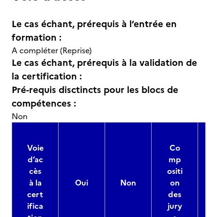
Le cas échant, prérequis à l’entrée en
formation :
A compléter (Reprise)
Le cas échant, prérequis à la validation de
la certification :
Pré-requis disctincts pour les blocs de
compétences :
Non
Voie
Co
d’ac
mp
cès
ositi
à la
Oui
Non
on
cert
des
ifica
jury
d