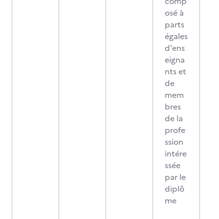
comp
osé à
parts
égales
d'ens
eigna
nts et
de
mem
bres
de la
profe
ssion
intére
ssée
par le
diplô
me