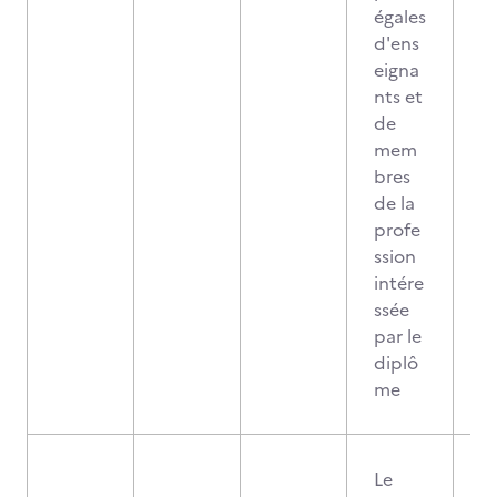
égales
d'ens
eigna
nts et
de
mem
bres
de la
profe
ssion
intére
ssée
par le
diplô
me
Le