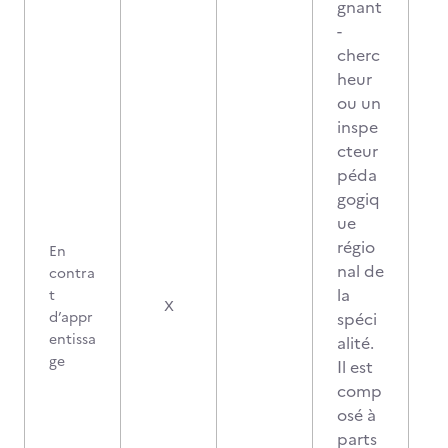
gnant
-
cherc
heur
ou un
inspe
cteur
péda
gogiq
ue
régio
En
nal de
contra
la
t
X
d’appr
spéci
entissa
alité.
ge
Il est
comp
osé à
parts