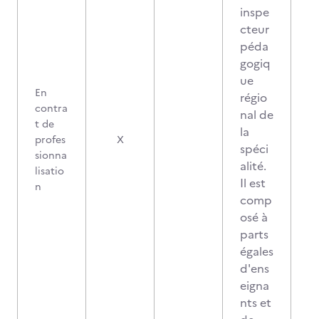
inspe
cteur
péda
gogiq
ue
En
régio
contra
nal de
t de
la
profes
X
spéci
sionna
alité.
lisatio
Il est
n
comp
osé à
parts
égales
d'ens
eigna
nts et