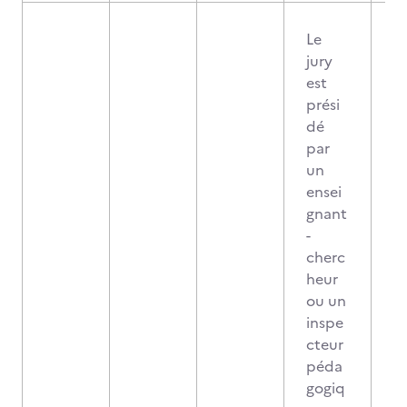
Le
jury
est
prési
dé
par
un
ensei
gnant
-
cherc
heur
ou un
inspe
cteur
péda
gogiq