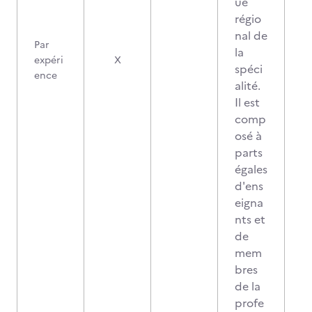
ue
régio
nal de
Par
la
expéri
X
spéci
ence
alité.
Il est
comp
osé à
parts
égales
d'ens
eigna
nts et
de
mem
bres
de la
profe