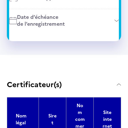
Date d’échéance
de l’enregistrement
Certificateur(s)
No
m
Site
Nom
Sire
com
inte
légal
t
mer
rnet