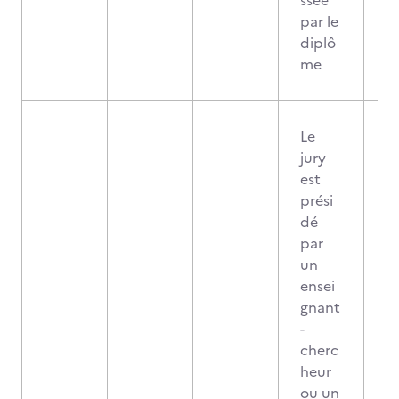
ssée
par le
diplô
me
Le
jury
est
prési
dé
par
un
ensei
gnant
-
cherc
heur
ou un