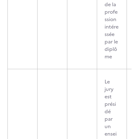
de la
profe
ssion
intére
ssée
par le
diplô
me
Le
jury
est
prési
dé
par
un
ensei