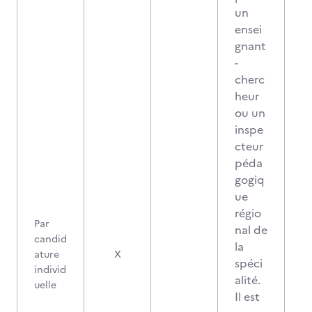
un
ensei
gnant
-
cherc
heur
ou un
inspe
cteur
péda
gogiq
ue
régio
Par
nal de
candid
la
ature
X
spéci
individ
alité.
uelle
Il est