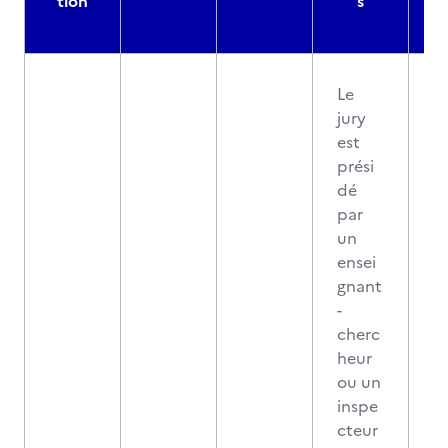
tion
s
Le
jury
est
prési
dé
par
un
ensei
gnant
-
cherc
heur
ou un
inspe
cteur