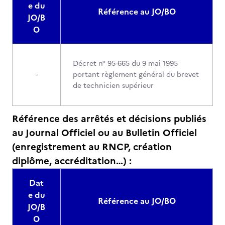
e du
Référence au JO/BO
JO/B
O
Décret n° 95-665 du 9 mai 1995
-
portant règlement général du brevet
de technicien supérieur
Référence des arrêtés et décisions publiés
au Journal Officiel ou au Bulletin Officiel
(enregistrement au RNCP, création
diplôme, accréditation…) :
Dat
e du
Référence au JO/BO
JO/B
O