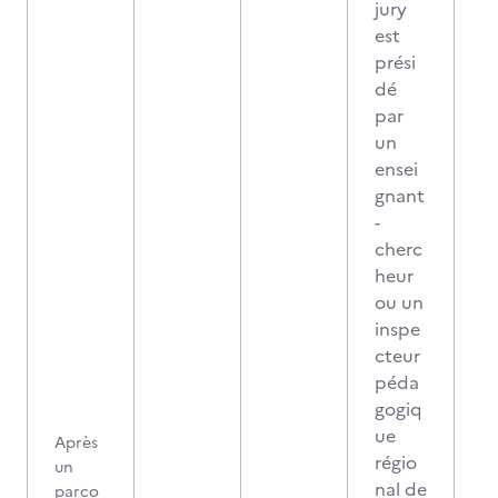
jury
est
prési
dé
par
un
ensei
gnant
-
cherc
heur
ou un
inspe
cteur
péda
gogiq
ue
Après
régio
un
nal de
parco