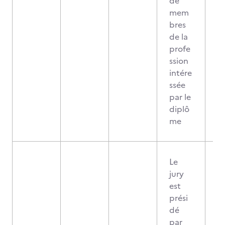
de
mem
bres
de la
profe
ssion
intére
ssée
par le
diplô
me
Le
jury
est
prési
dé
par