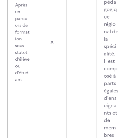
péda
Après
gogiq
un
ue
parco
régio
urs de
nal de
format
la
ion
X
sous
spéci
statut
alité.
d’élève
Il est
ou
comp
d’étudi
osé à
ant
parts
égales
d'ens
eigna
nts et
de
mem
bres