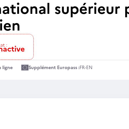
ational supérieur 
ien
at :
nactive
 ligne
Supplément Europass :
FR
-
EN