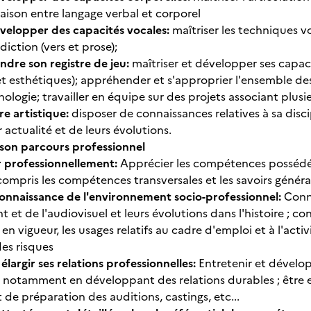
liaison entre langage verbal et corporel
velopper des capacités vocales:
maîtriser les techniques vo
iction (vers et prose);
ndre son registre de jeu:
maîtriser et développer ses capacité
t esthétiques); appréhender et s'approprier l'ensemble de
ologie; travailler en équipe sur des projets associant plus
re artistique:
disposer de connaissances relatives à sa discip
 actualité et de leurs évolutions.
e son parcours professionnel
er professionnellement:
Apprécier les compétences possédé
compris les compétences transversales et les savoirs génér
connaissance de l'environnement socio-professionnel:
Conna
t et de l'audiovisuel et leurs évolutions dans l'histoire ; co
en vigueur, les usages relatifs au cadre d'emploi et à l'acti
des risques
largir ses relations professionnelles:
Entretenir et dévelo
, notamment en développant des relations durables ; être 
t de préparation des auditions, castings, etc...