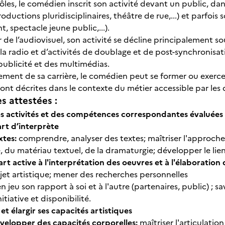
ôles, le comédien inscrit son activité devant un public, dan
ductions pluridisciplinaires, théâtre de rue,...) et parfois 
 spectacle jeune public,...).
 de l’audiovisuel, son activité se décline principalement so
 la radio et d’activités de doublage et de post-synchronisat
publicité et des multimédias.
ement de sa carrière, le comédien peut se former ou exerc
sont décrites dans le contexte du métier accessible par les 
 attestées :
s activités et des compétences correspondantes évaluées 
art d’interprète
xtes:
comprendre, analyser des textes; maîtriser l'approche
du matériau textuel, de la dramaturgie; développer le lien 
rt active à l'interprétation des oeuvres et à l'élaboration
jet artistique; mener des recherches personnelles
 jeu son rapport à soi et à l'autre (partenaires, public) ; sa
tiative et disponibilité.
et élargir ses capacités artistiques
velopper des capacités corporelles:
maîtriser l'articulati