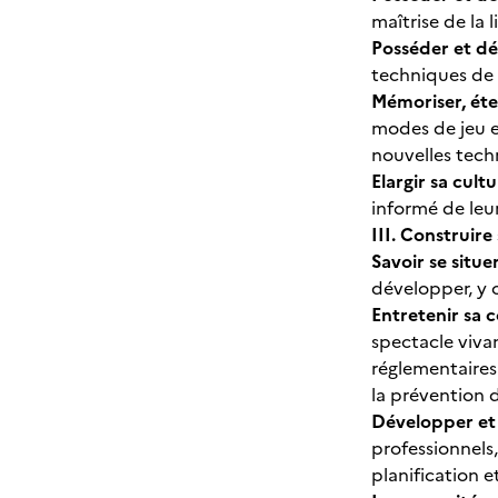
maîtrise de la 
Posséder et dé
techniques de d
Mémoriser, éte
modes de jeu e
nouvelles techn
Elargir sa cultu
informé de leur
III. Construir
Savoir se situ
développer, y 
Entretenir sa 
spectacle vivan
réglementaires 
la prévention 
Développer et é
professionnels
planification e