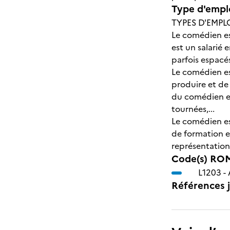
Type d'emplo
TYPES D'EMPL
Le comédien es
est un salarié
parfois espacé
Le comédien est
produire et de 
du comédien est
tournées,...
Le comédien es
de formation e
représentation
Code(s) ROM
L1203 -
Références j