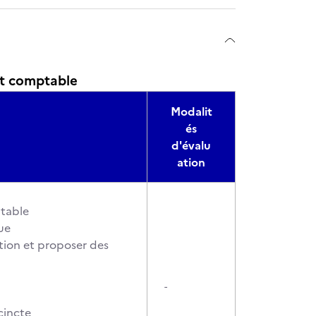
et comptable
Modalit
és
d'évalu
ation
ptable
ue
ation et proposer des
-
cincte