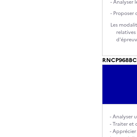
- Analyser
- Proposer 
Les modalit
relative
d'épreuv
RNCP968BC03
- Analyser 
- Traiter e
- Apprécier