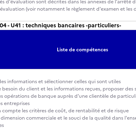
és d'évaluation sont décrites dans les annexes de l'arrêté d
 l'évaluation (voir notamment le règlement d'examen et les d
- U41 : techniques bancaires -particuliers-
Liste de compétences
 des informations et sélectionner celles qui sont utiles
le besoin du client et les informations reçues, proposer des 
 les opérations de banque auprès d'une clientèle de particul
es entreprises
n compte les critères de coût, de rentabilité et de risque
la dimension commerciale et le souci de la qualité dans l'en
es