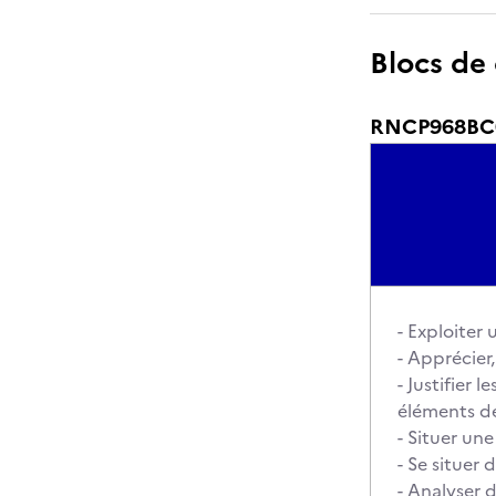
Blocs de
RNCP968BC01
- Exploiter
- Apprécier
- Justifier
éléments de
- Situer un
- Se situer 
- Analyser 