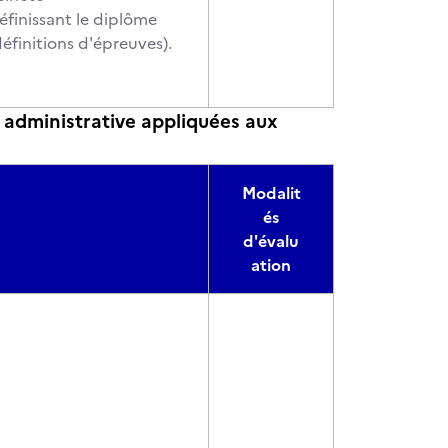
éfinissant le diplôme
éfinitions d'épreuves).
 administrative appliquées aux
Modalit
és
d'évalu
ation