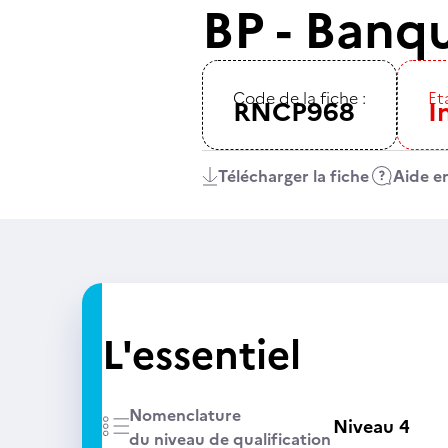
BP - Banq
Code de la fiche :
Eta
RNCP968
I
Télécharger la fiche
Aide en
L'essentiel
Nomenclature
Niveau 4
du niveau de qualification