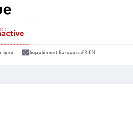
ue
t :
nactive
 ligne
Supplément Europass :
FR
-
EN