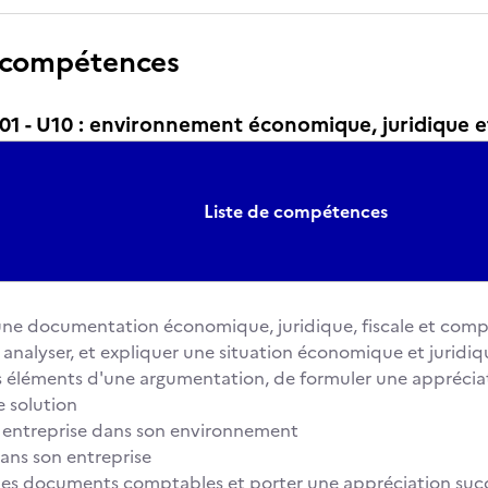
 compétences
 - U10 : environnement économique, juridique 
Liste de compétences
 une documentation économique, juridique, fiscale et com
, analyser, et expliquer une situation économique et juridiq
 les éléments d'une argumentation, de formuler une appréci
 solution
e entreprise dans son environnement
dans son entreprise
des documents comptables et porter une appréciation suc