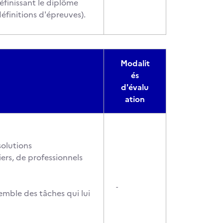
éfinissant le diplôme
éfinitions d'épreuves).
Modalit
és
d'évalu
ation
solutions
iers, de professionnels
-
semble des tâches qui lui