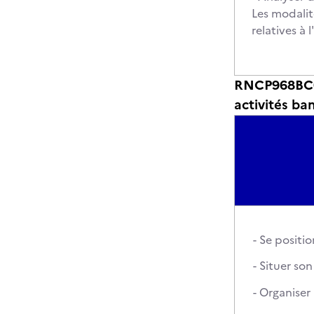
Les modalit
relatives à
RNCP968BC02 
activités ba
- Se positi
- Situer so
- Organise