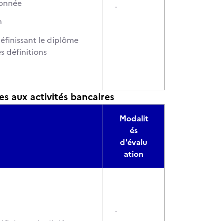
donnée
-
n
définissant le diplôme
s définitions
 aux activités bancaires
Modalit
és
d'évalu
ation
-