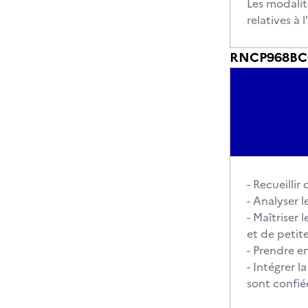
Les modalit
relatives à
RNCP968BC04 
- Recueillir
- Analyser 
- Maîtriser
et de petit
- Prendre e
- Intégrer 
sont confié