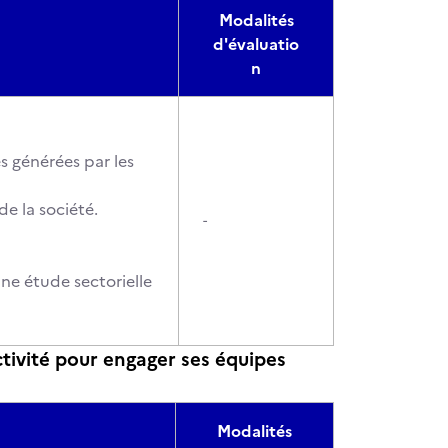
Modalités
d'évaluatio
n
s générées par les
de la société.
-
une étude sectorielle
tivité pour engager ses équipes
Modalités