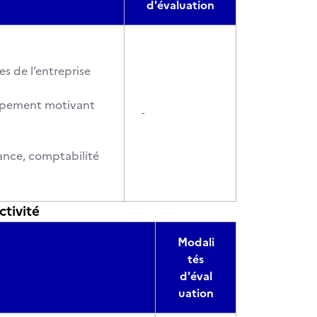
d'évaluation
es de l’entreprise
oppement motivant
-
nance, comptabilité
tivité
Modali
tés
d'éval
uation