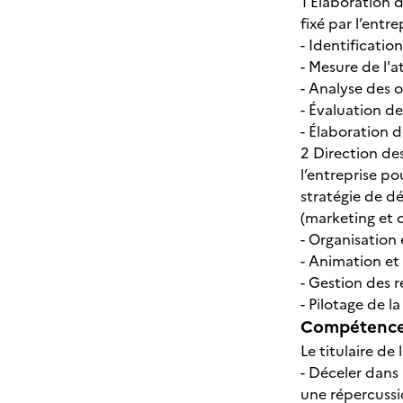
1 Élaboration 
fixé par l’entrep
- Identificatio
- Mesure de l'a
- Analyse des o
- Évaluation de
- Élaboration 
2 Direction de
l’entreprise p
stratégie de d
(marketing et 
- Organisation
- Animation e
- Gestion des
- Pilotage de 
Compétences
Le titulaire de 
- Déceler dans
une répercussio