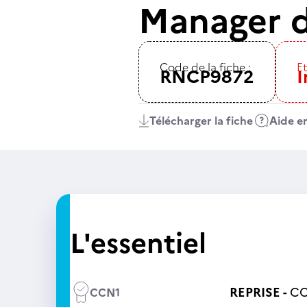
Manager 
Code de la fiche :
Et
RNCP9872
I
Télécharger la fiche
Aide en
L'essentiel
REPRISE -
CC
CCN1