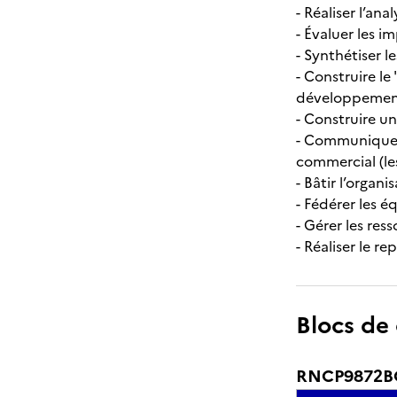
- Réaliser l’an
- Évaluer les 
- Synthétiser 
- Construire le
développeme
- Construire u
- Communiquer 
commercial (le
- Bâtir l’orga
- Fédérer les 
- Gérer les re
- Réaliser le 
Blocs de
RNCP9872BC0