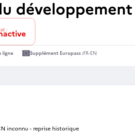
du développement
at :
nactive
 ligne
Supplément Europass :
FR
-
EN
N inconnu - reprise historique