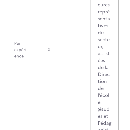
eures
repré
senta
tives
du
secte
Par
ur,
expéri
X
assist
ence
ées
de la
Direc
tion
de
l’écol
e
(étud
es et
Pédag