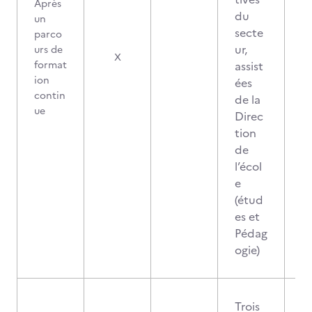
Après
du
un
secte
parco
ur,
urs de
X
format
assist
ion
ées
contin
de la
ue
Direc
tion
de
l’écol
e
(étud
es et
Pédag
ogie)
Trois