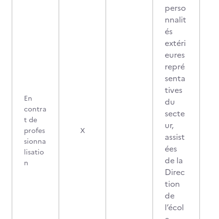
perso
nnalit
és
extéri
eures
repré
senta
tives
En
du
contra
secte
t de
ur,
profes
X
assist
sionna
ées
lisatio
de la
n
Direc
tion
de
l’écol