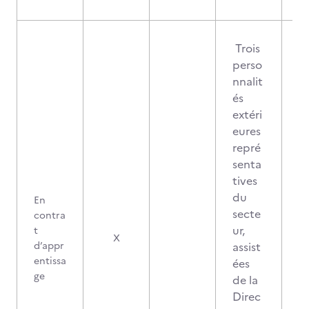
Trois
perso
nnalit
és
extéri
eures
repré
senta
tives
du
En
secte
contra
ur,
t
X
d’appr
assist
entissa
ées
ge
de la
Direc