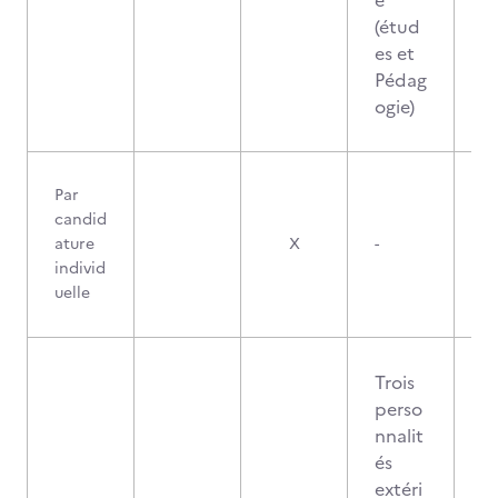
e
(étud
es et
Pédag
ogie)
Par
candid
ature
X
-
individ
uelle
Trois
perso
nnalit
és
extéri