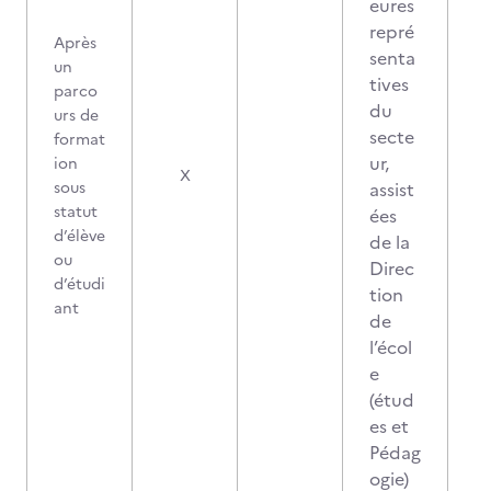
eures
repré
Après
senta
un
tives
parco
du
urs de
secte
format
ur,
ion
X
sous
assist
statut
ées
d’élève
de la
ou
Direc
d’étudi
tion
ant
de
l’écol
e
(étud
es et
Pédag
ogie)