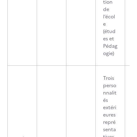
tion
de
l’écol
e
(étud
es et
Pédag
ogie)
Trois
perso
nnalit
és
extéri
eures
repré
senta
tives