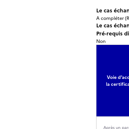
Le cas échan
A compléter (R
Le cas échant
Pré-requis d
Non
Voie d’ac
la certific
Après un par