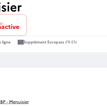
sier
t :
nactive
 ligne
Supplément Europass :
FR
-
EN
-
BP - Menuisier