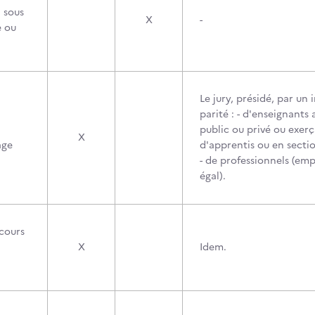
 sous
X
-
e ou
Le jury, présidé, par un
parité : - d'enseignant
public ou privé ou exer
X
age
d'apprentis ou en secti
- de professionnels (em
égal).
cours
n
X
Idem.