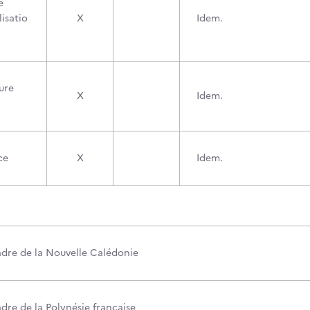
e
isatio
X
Idem.
ure
X
Idem.
ce
X
Idem.
cadre de la Nouvelle Calédonie
adre de la Polynésie française