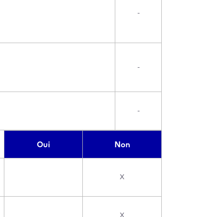
-
-
-
Oui
Non
X
X