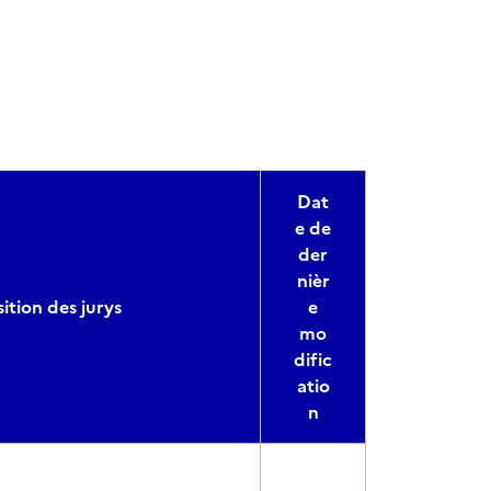
Dat
e de
der
nièr
tion des jurys
e
mo
dific
atio
n