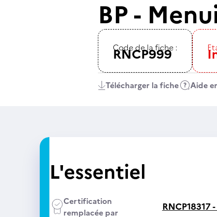
BP - Menui
Code de la fiche :
Eta
RNCP999
I
Télécharger la fiche
Aide en
L'essentiel
Certification
RNCP18317 
remplacée par