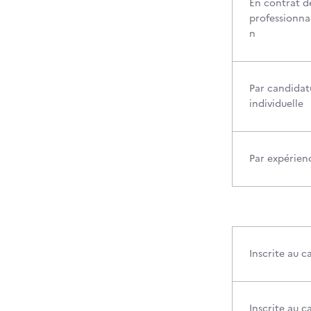
En contrat d
professionnal
n
Par candidat
individuelle
Par expérien
Inscrite au 
Inscrite au c