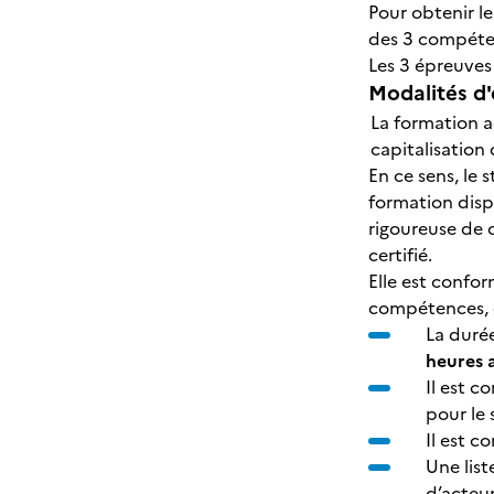
Pour obtenir le
des 3 compéte
Les 3 épreuves 
Modalités d'
La formation a
capitalisation
En ce sens, le 
formation disp
rigoureuse de c
certifié.
Elle est confo
compétences, e
La duré
heures
Il est c
pour le 
Il est c
Une list
d’acteu