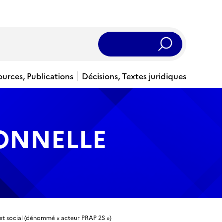
Rechercher
ources, Publications
Décisions, Textes juridiques
IONNELLE
re et social (dénommé « acteur PRAP 2S »)