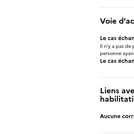
Voie d’a
Le cas échan
Il n’y a pas de
personne ayant
Le cas échant
Liens ave
habilitat
Aucune cor