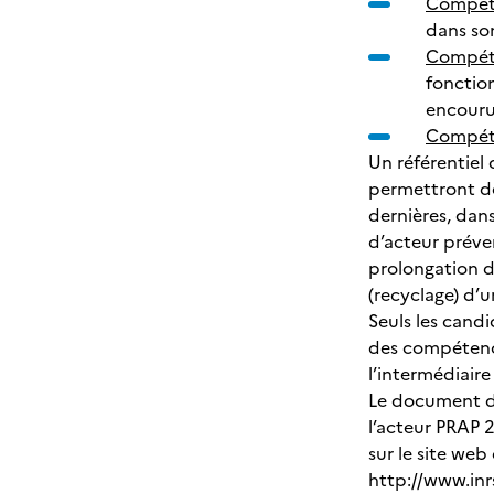
Compét
dans so
Compét
fonction
encouru
Compét
Un référentiel 
permettront de 
dernières, dans
d’acteur préven
prolongation de
(recyclage) d’u
Seuls les candi
des compétence
l’intermédiaire
Le document de
l’acteur PRAP 
sur le site web 
http://www.inr