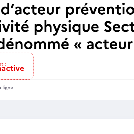
 d’acteur préventi
ctivité physique Sec
 (dénommé « acteur
t :
nactive
 ligne