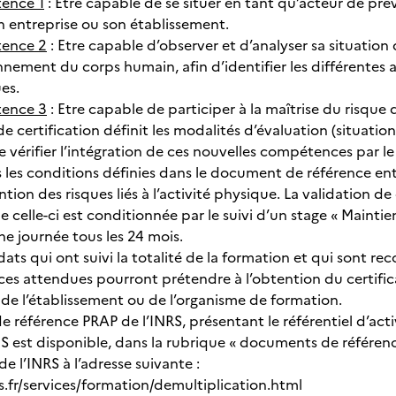
ence 1
: Etre capable de se situer en tant qu’acteur de prév
n entreprise ou son établissement.
ence 2
: Etre capable d’observer et d’analyser sa situation 
nement du corps humain, afin d’identifier les différentes at
es.
ence 3
: Etre capable de participer à la maîtrise du risque
de certification définit les modalités d’évaluation (situati
vérifier l’intégration de ces nouvelles compétences par le 
 les conditions définies dans le document de référence entr
tion des risques liés à l’activité physique. La validation de c
 celle-ci est conditionnée par le suivi d’un stage « Mainti
ne journée tous les 24 mois.
dats qui ont suivi la totalité de la formation et qui sont 
s attendues pourront prétendre à l’obtention du certificat
 de l’établissement ou de l’organisme de formation.
 référence PRAP de l’INRS, présentant le référentiel d’acti
2S est disponible, dans la rubrique « documents de référenc
de l’INRS à l’adresse suivante :
s.fr/services/formation/demultiplication.html