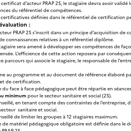
 certificat d’acteur PRAP 2S, le stagiaire devra avoir validé 
nces du référentiel de compétences.
certificatives définies dans le référentiel de certificatio
évaluation :
cteur PRAP 2S s’inscrit dans un principe d’acquisition d
 de connaissances relatives à un référentiel diplôme.
stagiaire sera amené à développer ses compétences de façon 
ensée. L’efficience de cette action reposera par conséquen
e parcours qui associe le stagiaire, le responsable de l’ent
rme au programme et au document de référence élaboré par
t de certification.
e du face à face pédagogique peut être répartie en séance
 au minimum
pour le secteur sanitaire et social (2S).
onseillé, en tenant compte des contraintes de l’entreprise, 
secteur sanitaire et social.
onseillé de limiter les groupes à 12 stagiaires maximum.
e de matériel pédagogique obligatoire est définie dans le
r PRAP 2S.