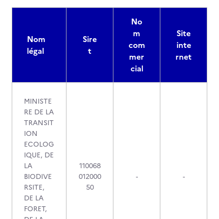
No
m
Site
Nom
Sire
com
inte
légal
t
mer
rnet
cial
MINISTE
RE DE LA
TRANSIT
ION
ECOLOG
IQUE, DE
LA
110068
BIODIVE
012000
-
-
RSITE,
50
DE LA
FORET,