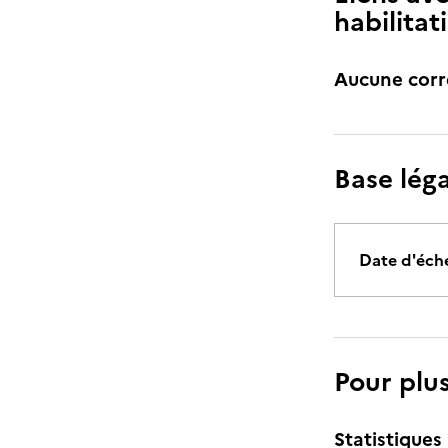
habilitat
Aucune cor
Base lég
Date d'éch
Pour plu
Statistiques 