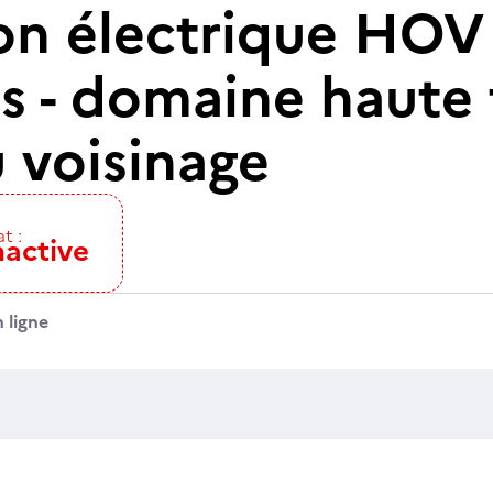
on électrique HOV 
s - domaine haute 
 voisinage
t :
nactive
 ligne