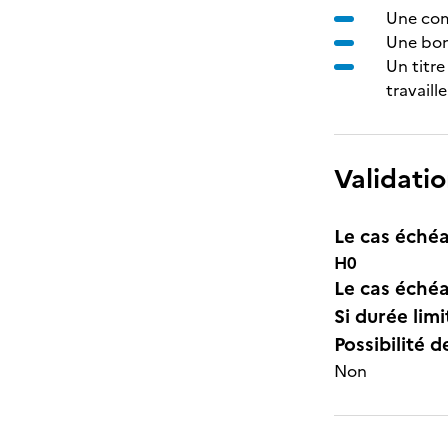
Une co
Une bon
Un titre
travail
Validatio
Le cas échéa
H0
Le cas échéa
Si durée lim
Possibilité d
Non