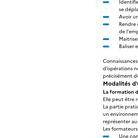
Identifi
se dépl
Avoir u
Rendre c
de l'em
Maitrise
Baliser 
Connaissances 
d’opérations n
précisément dé
Modalités d'
La formation d
Elle peut être 
La partie prat
un environneme
représenter au
Les formateurs,
Une con