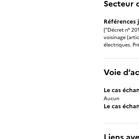
Secteur d
Références j
{"Décret n° 201
voisinage (arti
électriques. Pr
Voie d’a
Le cas échan
Aucun
Le cas échant
Liens ave