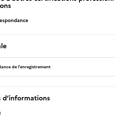
ions
respondance
ale
éance de l'enregistrement
s d’informations
: