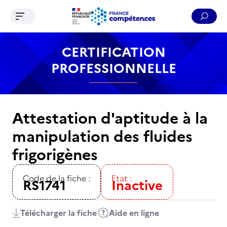
Ouvrir le menu de navigation
Reche
Contenu
Recherche
Menu
Pied de page
CERTIFICATION
PROFESSIONNELLE
Attestation d'aptitude à la
manipulation des fluides
frigorigènes
Code de la fiche :
Etat :
RS1741
Inactive
Télécharger la fiche
Aide en ligne