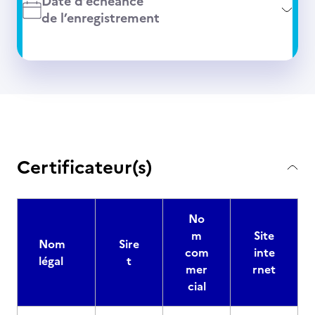
Date d’échéance
de l’enregistrement
Certificateur(s)
No
m
Site
Nom
Sire
com
inte
légal
t
mer
rnet
cial