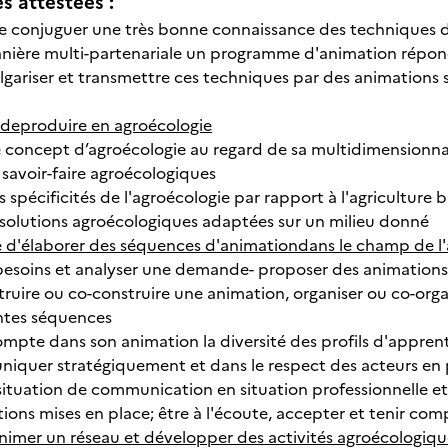
 attestées :
e conjuguer une très bonne connaissance des techniques d
nière multi-partenariale un programme d'animation répondan
lgariser et transmettre ces techniques par des animations 
 deproduire en agroécologie
le concept d’agroécologie au regard de sa multidimensionnal
 savoir-faire agroécologiques
es spécificités de l'agroécologie par rapport à l'agriculture
solutions agroécologiques adaptées sur un milieu donné
e d'élaborer des séquences d'animationdans le champ de l
es besoins et analyser une demande- proposer des animation
ruire ou co-construire une animation, organiser ou co-orga
ntes séquences
ompte dans son animation la diversité des profils d'apprent
niquer stratégiquement et dans le respect des acteurs en
situation de communication en situation professionnelle et i
ctions mises en place; être à l'écoute, accepter et tenir com
animer un réseau et développer des activités agroécologiqu