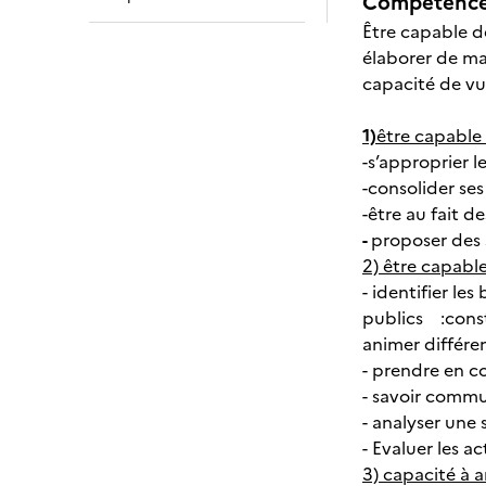
Compétences
Être capable d
élaborer de ma
capacité de vu
1)
être capable
-s’approprier 
-consolider ses
-être au fait d
-
proposer des 
2) être capabl
- identifier l
publics :const
animer différe
- prendre en c
- savoir commu
- analyser une 
- Evaluer les a
3) capacité à 