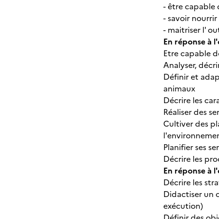
- être capable 
- savoir nourri
- maitriser l' o
En réponse à l'
Etre capable 
Analyser, décri
Définir et adap
animaux
Décrire les cara
Réaliser des s
Cultiver des pl
l'environnement
Planifier ses s
Décrire les pr
En réponse à l'
Décrire les str
Didactiser un 
exécution)
Définir des obj