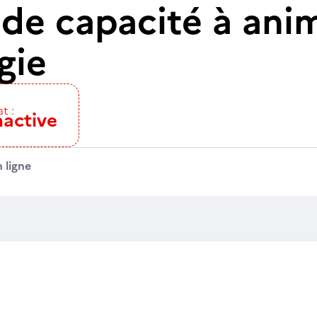
 de capacité à ani
gie
t :
nactive
 ligne