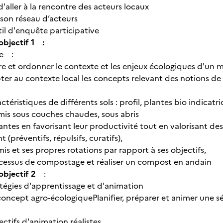
d'aller à la rencontre des acteurs locaux
r son réseau d’acteurs
util d'enquête participative
objectif 1 :
de :
re et ordonner le contexte et les enjeux écologiques d'un m
ter au contexte local les concepts relevant des notions de s
ctéristiques de différents sols : profil, plantes bio indicatri
emis sous couches chaudes, sous abris
antes en favorisant leur productivité tout en valorisant de
 (préventifs, répulsifs, curatifs),
emis et ses propres rotations par rapport à ses objectifs,
ocessus de compostage et réaliser un compost en andain
objectif 2
:
atégies d'apprentissage et d'animation
concept agro-écologiquePlanifier, préparer et animer une 
ectifs d'animation réalistes