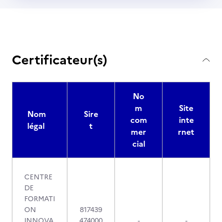
Certificateur(s)
No
m
Site
Nom
Sire
com
inte
légal
t
mer
rnet
cial
CENTRE
DE
FORMATI
ON
817439
INNOVA
474000
-
-