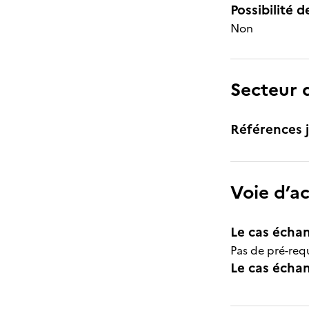
Possibilité d
Non
Secteur d
Références j
Voie d’a
Le cas échan
Pas de pré-requ
Le cas échant