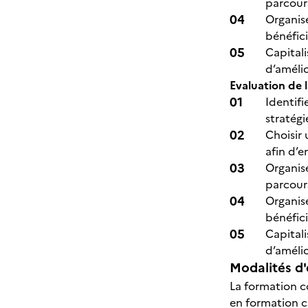
parcour
Organise
bénéfic
Capitali
d’amélio
Evaluation de 
Identifi
stratégi
Choisir 
afin d’e
Organise
parcour
Organise
bénéfic
Capitali
d’amélio
Modalités d'
La formation co
en formation c