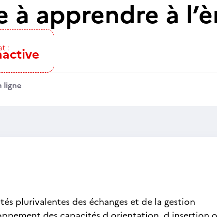
à apprendre à l’èr
t :
nactive
 ligne
ités plurivalentes des échanges et de la gestion
ppement des capacités d orientation, d insertion ou