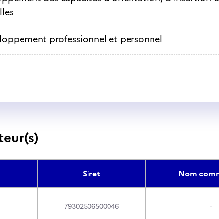
lles
loppement professionnel et personnel
teur(s)
Siret
Nom comm
79302506500046
-