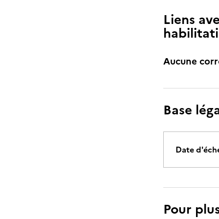
Liens ave
habilitat
Aucune cor
Base lég
Date d'éch
Pour plu