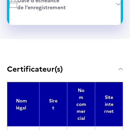
Date d’échéance
de l’enregistrement
Certificateur(s)
No
m
Site
Nom
Sire
com
inte
légal
t
mer
rnet
cial