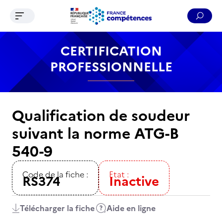
Ouvrir le menu de navigation
Reche
Contenu
Recherche
Menu
Pied de page
CERTIFICATION
PROFESSIONNELLE
Qualification de soudeur
suivant la norme ATG-B
540-9
Code de la fiche :
Etat :
RS374
Inactive
Télécharger la fiche
Aide en ligne