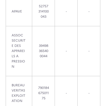
52757
APAVE
314100
-
-
043
ASSOC
SECURIT
E DES
39498
APPAREI
36540
-
-
LS A
0044
PRESSIO
N
BUREAU
790184
VERITAS
675011
-
-
EXPLOIT
75
ATION