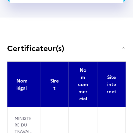
Certificateur(s)
No
m
Site
Nom
Sire
com
inte
légal
t
mer
rnet
cial
MINISTE
RE DU
TRAVAIL