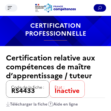
Ouvrir le menu de navigation
Reche
Contenu
Recherche
Menu
Pied de page
CERTIFICATION
PROFESSIONNELLE
Certification relative aux
compétences de maître
d’apprentissage / tuteur
Code de la fiche :
Etat :
RS4433
Inactive
Télécharger la fiche
Aide en ligne