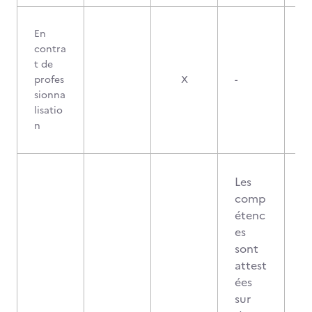
En
contra
t de
profes
X
-
sionna
lisatio
n
Les
comp
étenc
es
sont
attest
ées
sur