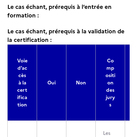
Le cas échant, prérequis à l’entrée en
formation :
Le cas échant, prérequis à la validation de
la certification :
Voie
Co
d’ac
mp
cès
ositi
à la
Oui
Non
on
cert
des
ifica
jury
d
tion
s
Les