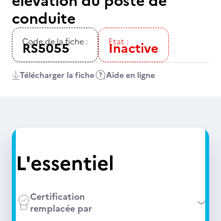
élévation du poste de
conduite
Code de la fiche :
Etat :
RS5055
Inactive
Télécharger la fiche
Aide en ligne
L'essentiel
Certification
remplacée par