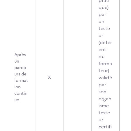
prati
que)
par
un
teste
ur
(différ
ent
Après
du
un
forma
parco
teur)
urs de
validé
X
format
par
ion
son
contin
organ
ue
isme
teste
ur
certifi