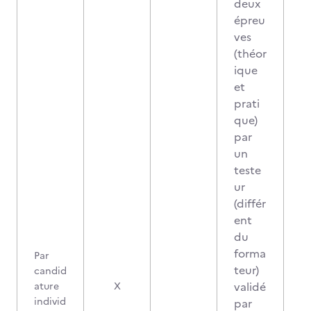
deux
épreu
ves
(théor
ique
et
prati
que)
par
un
teste
ur
(différ
ent
du
forma
Par
teur)
candid
validé
ature
X
individ
par