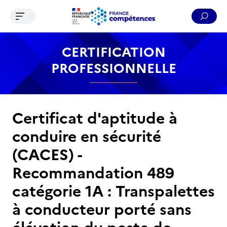
Ouvrir le menu de navigation
Reche
Contenu
Recherche
Menu
Pied de page
CERTIFICATION
PROFESSIONNELLE
Certificat d'aptitude à
conduire en sécurité
(CACES) -
Recommandation 489
catégorie 1A : Transpalettes
à conducteur porté sans