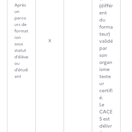
Après
(différ
un
ent
parco
du
urs de
forma
format
teur)
ion
validé
X
sous
par
statut
son
d’élève
organ
ou
isme
d’étudi
teste
ant
ur
certifi
é.
Le
CACE
S est
délivr