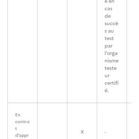
é en
cas
de
succè
s au
test
par
l'orga
nisme
teste
ur
certifi
é.
En
contra
t
X
-
d’appr