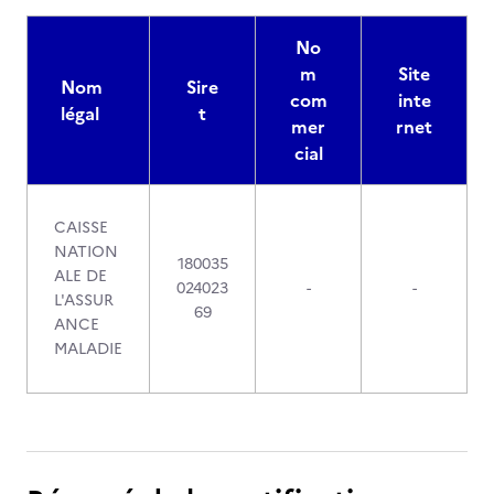
No
m
Site
Nom
Sire
com
inte
légal
t
mer
rnet
cial
CAISSE
NATION
180035
ALE DE
024023
-
-
L'ASSUR
69
ANCE
MALADIE