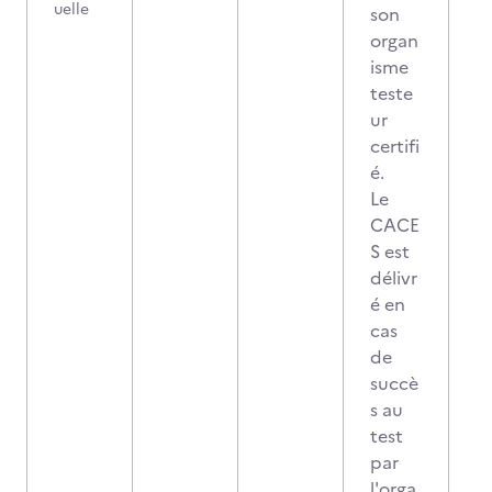
uelle
son
organ
isme
teste
ur
certifi
é.
Le
CACE
S est
délivr
é en
cas
de
succè
s au
test
par
l'orga