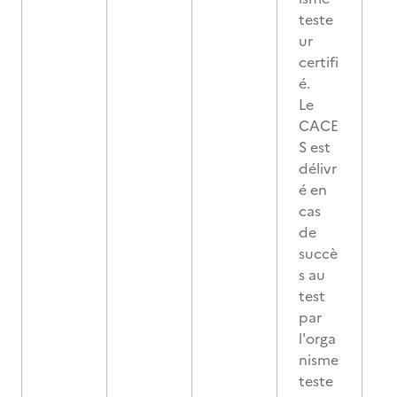
teste
ur
certifi
é.
Le
CACE
S est
délivr
é en
cas
de
succè
s au
test
par
l'orga
nisme
teste