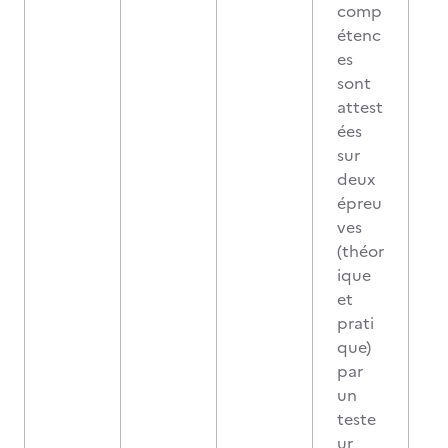
comp
étenc
es
sont
attest
ées
sur
deux
épreu
ves
(théor
ique
et
prati
que)
par
un
teste
ur