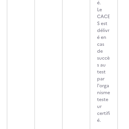
é.
Le
CACE
S est
délivr
é en
cas
de
succè
s au
test
par
l'orga
nisme
teste
ur
certifi
é.