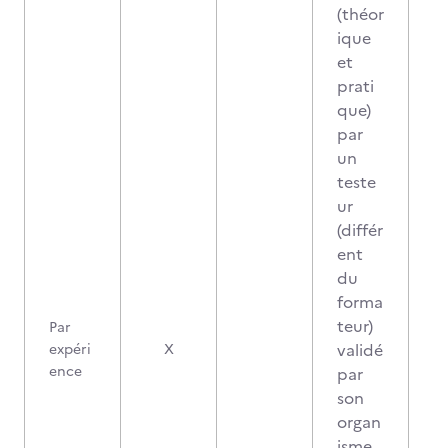
(théor
ique
et
prati
que)
par
un
teste
ur
(différ
ent
du
forma
teur)
Par
validé
expéri
X
ence
par
son
organ
isme