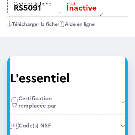
Code de la fiche :
Etat :
RS5091
Inactive
Télécharger la fiche
Aide en ligne
L'essentiel
Certification
remplacée par
Code(s) NSF