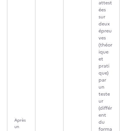
attest
ées
sur
deux
épreu
ves
(théor
ique
et
prati
que)
par
un
teste
ur
(différ
ent
Après
du
un
forma