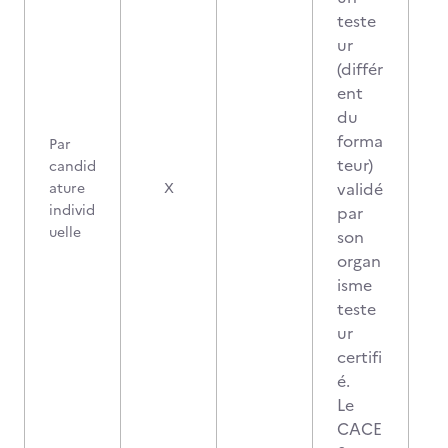
teste
ur
(différ
ent
du
forma
Par
teur)
candid
validé
ature
X
individ
par
uelle
son
organ
isme
teste
ur
certifi
é.
Le
CACE