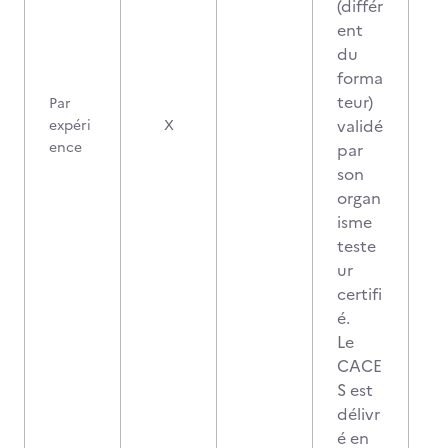
(différ
ent
du
forma
teur)
Par
validé
expéri
X
ence
par
son
organ
isme
teste
ur
certifi
é.
Le
CACE
S est
délivr
é en