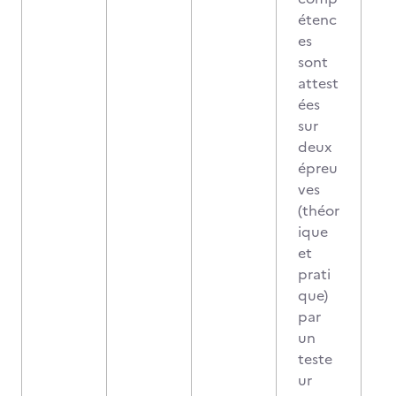
étenc
es
sont
attest
ées
sur
deux
épreu
ves
(théor
ique
et
prati
que)
par
un
teste
ur