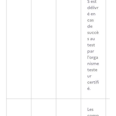
S est
délivr
é en
cas
de
succè
s au
test
par
l'orga
nisme
teste
ur
certifi
é.
Les
comp