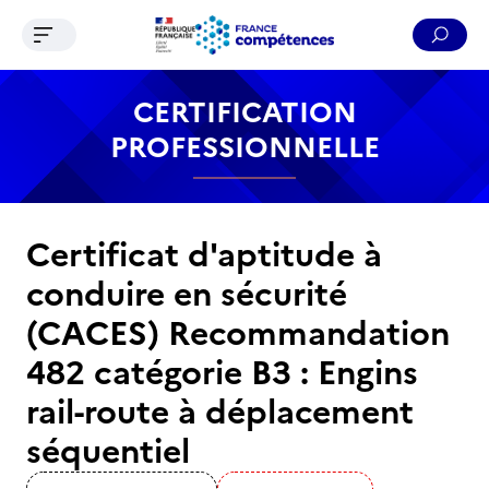
Ouvrir le menu de navigation
Reche
Contenu
Recherche
Menu
Pied de page
CERTIFICATION
PROFESSIONNELLE
Certificat d'aptitude à
conduire en sécurité
(CACES) Recommandation
482 catégorie B3 : Engins
rail-route à déplacement
séquentiel