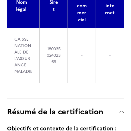
Nom
Sire
com
inte
légal
t
mer
rnet
cial
CAISSE
NATION
180035
ALE DE
024023
-
-
L'ASSUR
69
ANCE
MALADIE
Résumé de la certification
Objectifs et contexte de la certification :