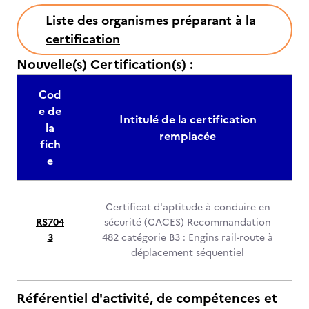
Liste des organismes préparant à la
certification
Nouvelle(s) Certification(s) :
Cod
e de
Intitulé de la certification
la
remplacée
fich
e
Certificat d'aptitude à conduire en
RS704
sécurité (CACES) Recommandation
3
482 catégorie B3 : Engins rail-route à
déplacement séquentiel
Référentiel d'activité, de compétences et