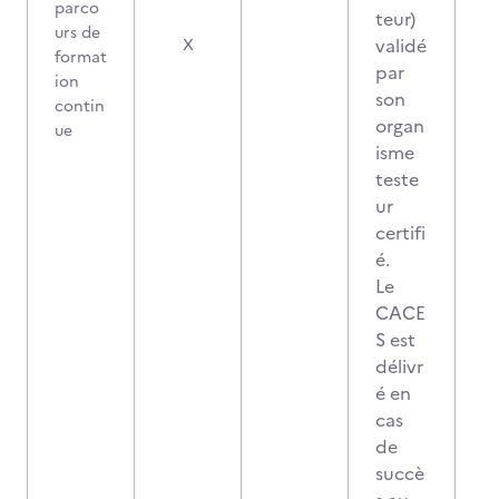
parco
teur)
urs de
validé
X
format
par
ion
son
contin
organ
ue
isme
teste
ur
certifi
é.
Le
CACE
S est
délivr
é en
cas
de
succè