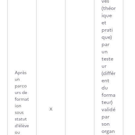
ves
(théor
ique
et
prati
que)
par
un
teste
ur
Après
(différ
un
ent
parco
du
urs de
forma
format
teur)
ion
validé
X
sous
par
statut
son
d’élève
organ
ou