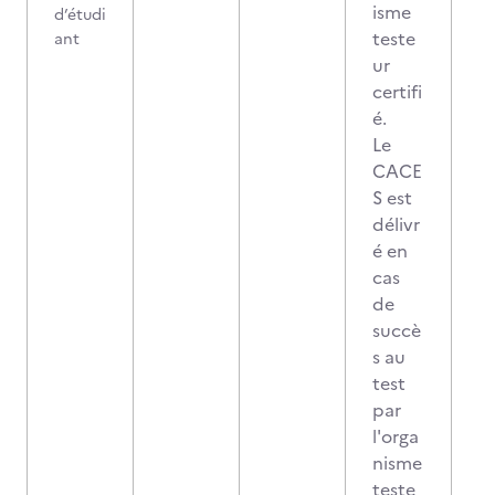
isme
d’étudi
teste
ant
ur
certifi
é.
Le
CACE
S est
délivr
é en
cas
de
succè
s au
test
par
l'orga
nisme
teste