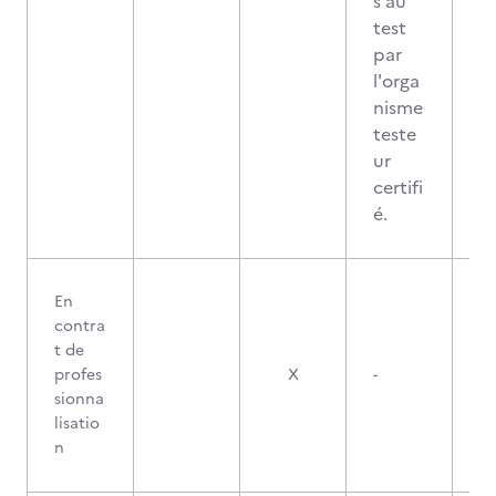
s au
test
par
l'orga
nisme
teste
ur
certifi
é.
En
contra
t de
profes
X
-
sionna
lisatio
n