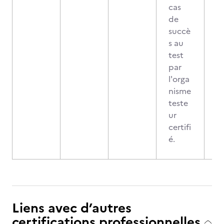
cas
de
succè
s au
test
par
l'orga
nisme
teste
ur
certifi
é.
Liens avec d’autres
certifications professionnelles,