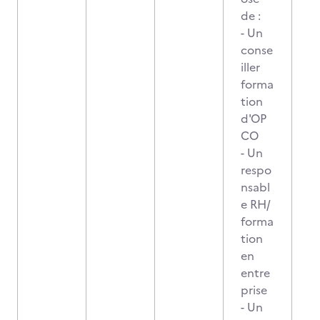
de :
- Un
conse
iller
forma
tion
d'OP
CO
- Un
respo
nsabl
e RH/
forma
tion
en
entre
prise
- Un