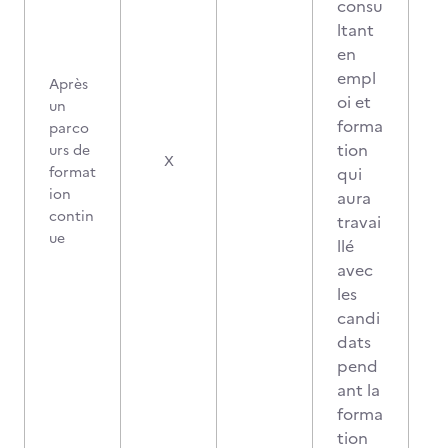
consu
ltant
en
empl
Après
oi et
un
forma
parco
tion
urs de
X
format
qui
ion
aura
contin
travai
ue
llé
avec
les
candi
dats
pend
ant la
forma
tion