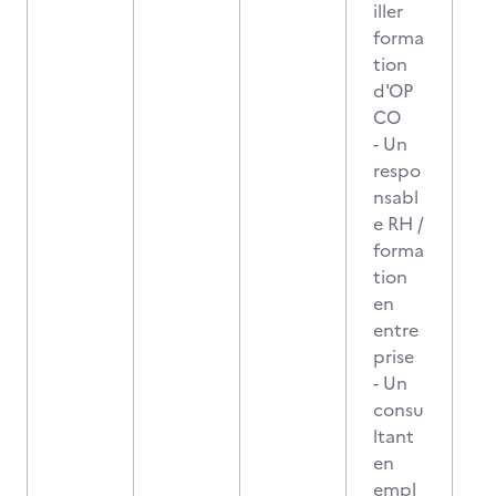
iller
forma
tion
d'OP
CO
- Un
respo
nsabl
e RH /
forma
tion
en
entre
prise
- Un
consu
ltant
en
empl