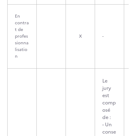
En
contra
t de
profes
X
-
sionna
lisatio
n
Le
jury
est
comp
osé
de :
- Un
conse