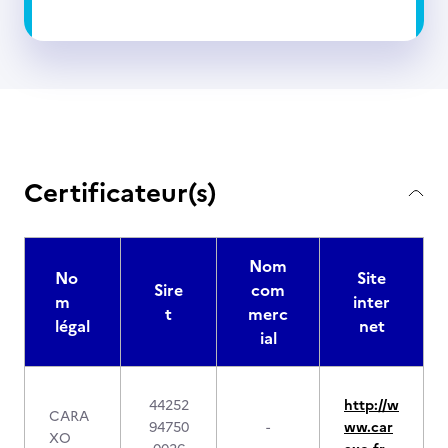
Certificateur(s)
Nom
No
Site
Sire
com
m
inter
t
merc
légal
net
ial
44252
http://w
CARA
94750
-
ww.car
XO