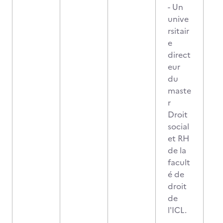
- Un
unive
rsitair
e
direct
eur
du
maste
r
Droit
social
et RH
de la
facult
é de
droit
de
l'ICL.