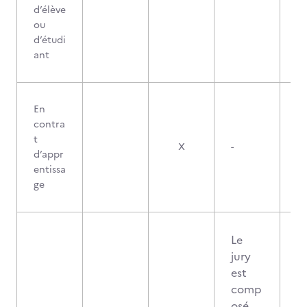
d’élève
ou
d’étudi
ant
En
contra
t
X
-
d’appr
entissa
ge
Le
jury
est
comp
osé