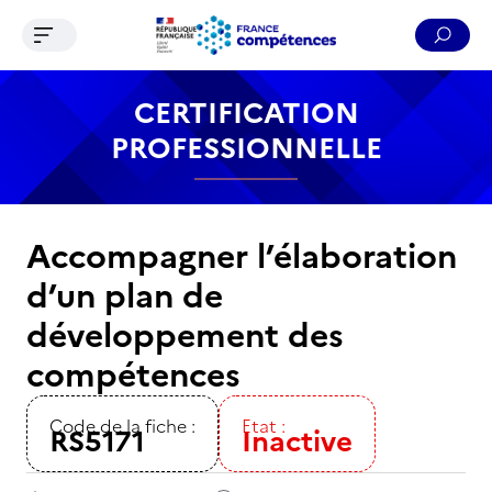
Ouvrir le menu de navigation
Reche
Contenu
Recherche
Menu
Pied de page
CERTIFICATION
PROFESSIONNELLE
Accompagner l’élaboration
d’un plan de
développement des
compétences
Code de la fiche :
Etat :
RS5171
Inactive