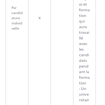
oi et
Par
forma
candid
tion
ature
X
qui
individ
aura
uelle
travai
llé
avec
les
candi
dats
pend
ant la
forma
tion
- Un
unive
rsitair