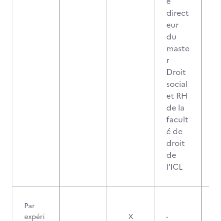
e
direct
eur
du
maste
r
Droit
social
et RH
de la
facult
é de
droit
de
l'ICL
Par
expéri
X
-