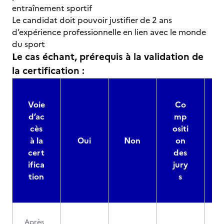
entraînement sportif
Le candidat doit pouvoir justifier de 2 ans
d’expérience professionnelle en lien avec le monde
du sport
Le cas échant, prérequis à la validation de
la certification :
Voie
Co
d’ac
mp
cès
ositi
à la
Oui
Non
on
cert
des
ifica
jury
d
tion
s
Après