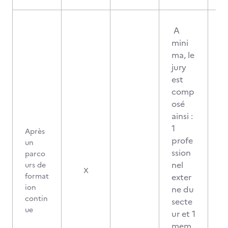
A
mini
ma, le
jury
est
comp
osé
ainsi :
1
Après
profe
un
ssion
parco
nel
urs de
X
format
exter
ion
ne du
contin
secte
ue
ur et 1
mem