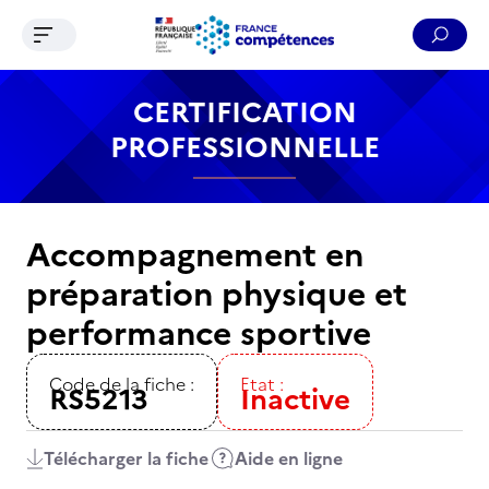
Ouvrir le menu de navigation
Reche
Contenu
Recherche
Menu
Pied de page
CERTIFICATION
PROFESSIONNELLE
Accompagnement en
préparation physique et
performance sportive
Code de la fiche :
Etat :
RS5213
Inactive
Télécharger la fiche
Aide en ligne