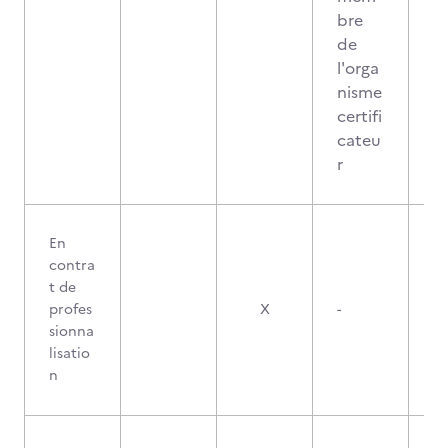
bre
de
l'orga
nisme
certifi
cateu
r
En
contra
t de
profes
X
-
sionna
lisatio
n