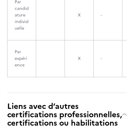
Par
candid
ature
X
-
individ
uelle
Par
expéri
X
-
ence
Liens avec d’autres
certifications professionnelles,
certifications ou habilitations