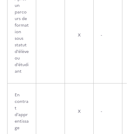
un
parco
urs de
format
ion
X
-
sous
statut
d’élève
ou
d’étudi
ant
En
contra
t
X
-
d’appr
entissa
ge