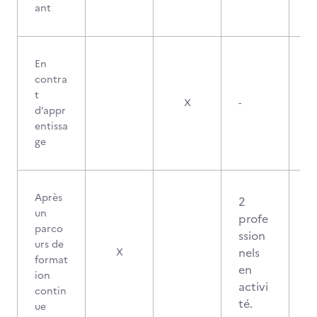
ant
En
contra
t
X
-
d’appr
entissa
ge
Après
2
un
profe
parco
ssion
urs de
nels
X
format
en
ion
activi
contin
té.
ue