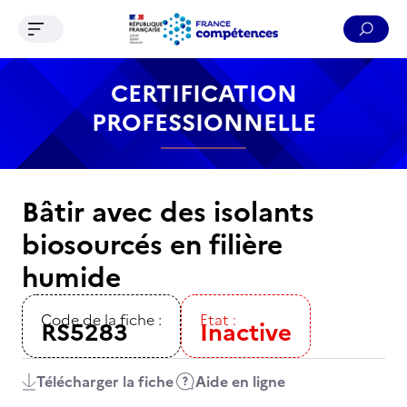
Ouvrir le menu de navigation
Reche
Contenu
Recherche
Menu
Pied de page
CERTIFICATION
PROFESSIONNELLE
Bâtir avec des isolants
biosourcés en filière
humide
Code de la fiche :
Etat :
RS5283
Inactive
Télécharger la fiche
Aide en ligne