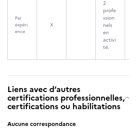
2
profe
ssion
Par
nels
expéri
X
ence
en
activi
té.
Liens avec d’autres
certifications professionnelles,
certifications ou habilitations
Aucune correspondance