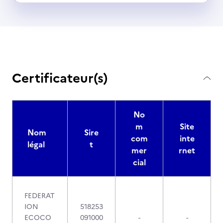
Certificateur(s)
No
m
Site
Nom
Sire
com
inte
légal
t
mer
rnet
cial
FEDERAT
ION
518253
ECOCO
091000
-
-