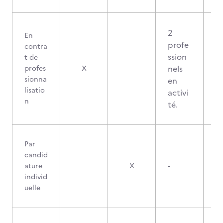
2
En
profe
contra
ssion
t de
nels
profes
X
sionna
en
lisatio
activi
n
té.
Par
candid
ature
X
-
individ
uelle