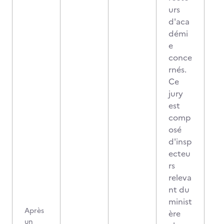
urs
d'aca
démi
e
conce
rnés.
Ce
jury
est
comp
osé
d'insp
ecteu
rs
releva
nt du
minist
Après
ère
un