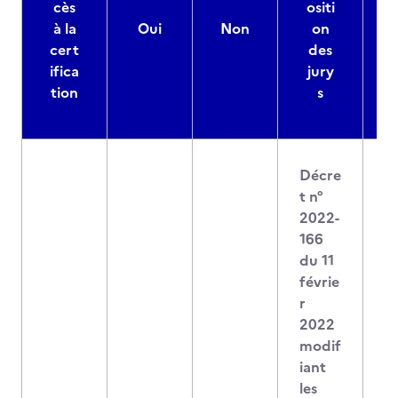
cès
ositi
à la
Oui
Non
on
cert
des
ifica
jury
d
tion
s
Décre
t n°
2022-
166
du 11
févrie
r
2022
modif
iant
les