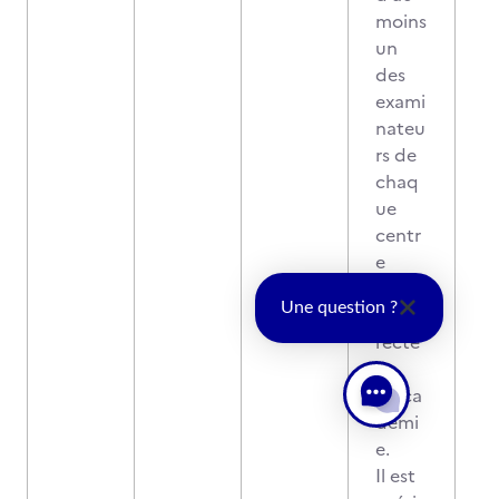
moins
un
des
exami
nateu
rs de
chaq
ue
centr
e
agréé
Une question ?
par le
recte
ur
d'aca
démi
e.
Il est