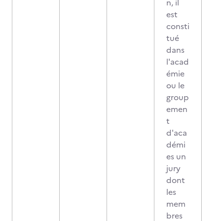
n, il
est
consti
tué
dans
l'acad
émie
ou le
group
emen
t
d'aca
démi
es un
jury
dont
les
mem
bres