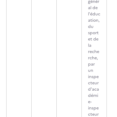
génér
al de
l'éduc
ation,
du
sport
et de
la
reche
rche,
par
un
inspe
cteur
d'aca
démi
e-
inspe
cteur