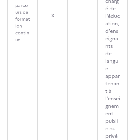
charg
parco
é de
urs de
1
l'éduc
X
format
ation,
ion
d'ens
contin
eigna
ue
nts
de
langu
e
appar
tenan
t à
l'ensei
gnem
ent
publi
c ou
privé