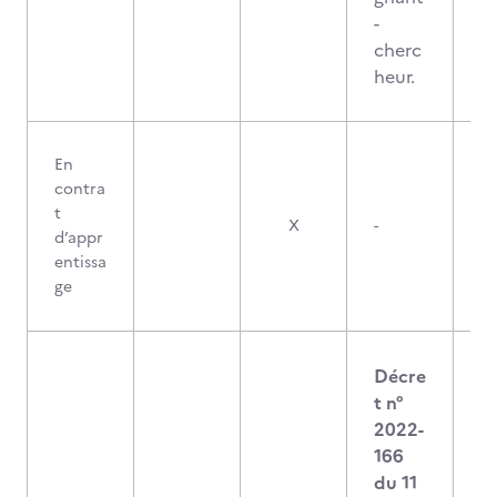
-
cherc
heur.
En
contra
t
X
-
d’appr
entissa
ge
Décre
t n°
2022-
166
du 11