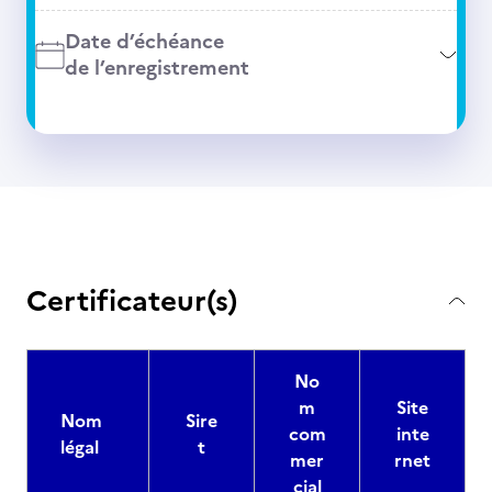
Date d’échéance
de l’enregistrement
Certificateur(s)
No
m
Site
Nom
Sire
com
inte
légal
t
mer
rnet
cial