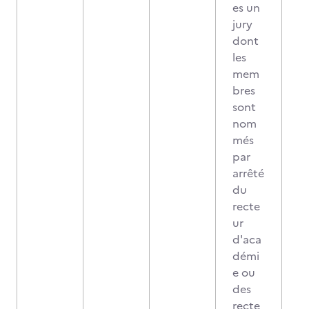
es un
jury
dont
les
mem
bres
sont
nom
més
par
arrêté
du
recte
ur
d'aca
démi
e ou
des
recte