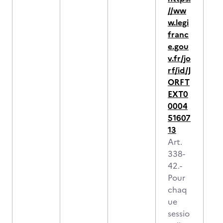
//ww
w.legi
franc
e.gou
v.fr/jo
rf/id/J
ORFT
EXT0
0004
51607
13
Art.
338-
42.-
Pour
chaq
ue
sessio