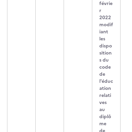
févrie
r
2022
modif
iant
les
dispo
sition
s du
code
de
l'éduc
ation
relati
ves
au
diplô
me
de