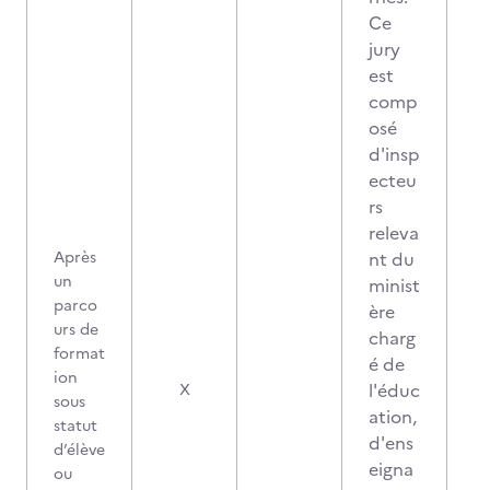
Ce
jury
est
comp
osé
d'insp
ecteu
rs
releva
Après
nt du
un
minist
parco
ère
urs de
charg
format
é de
ion
1
l'éduc
X
sous
ation,
statut
d'ens
d’élève
eigna
ou