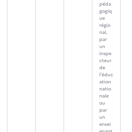
péda
gogiq
ue
régio
nal,
par
un
inspe
cteur
de
l'éduc
ation
natio
nale
ou
par
un
ensei
gnant