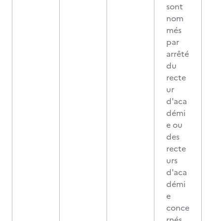
sont
nom
més
par
arrêté
du
recte
ur
d'aca
démi
e ou
des
recte
urs
d'aca
démi
e
conce
rnés.