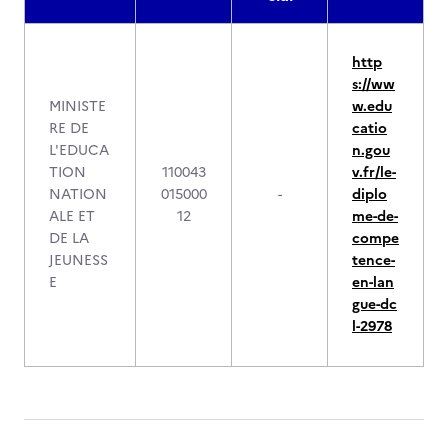
http
s://ww
MINISTE
w.edu
RE DE
catio
L'EDUCA
n.gou
TION
110043
v.fr/le-
NATION
015000
-
diplo
ALE ET
12
me-de-
DE LA
compe
JEUNESS
tence-
E
en-lan
gue-dc
l-2978