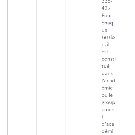
338-
42.-
Pour
chaq
ue
sessio
n, il
est
consti
tué
dans
l'acad
émie
ou le
group
emen
t
d'aca
démi