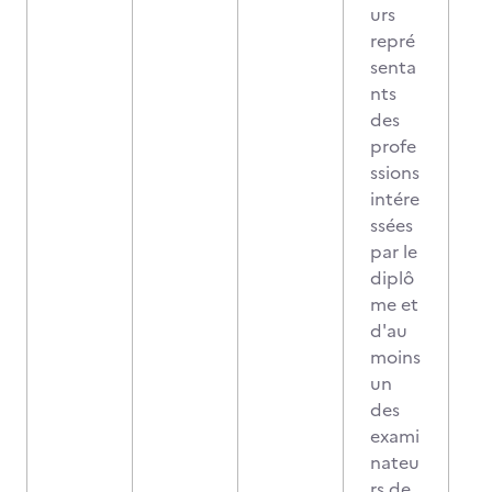
urs
repré
senta
nts
des
profe
ssions
intére
ssées
par le
diplô
me et
d'au
moins
un
des
exami
nateu
rs de