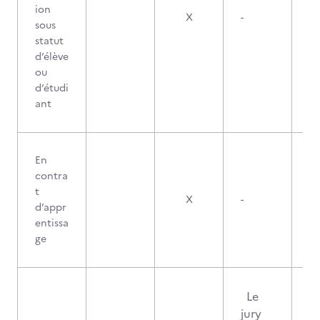
ion
X
-
sous
statut
d’élève
ou
d’étudi
ant
En
contra
t
X
-
d’appr
entissa
ge
Le
jury