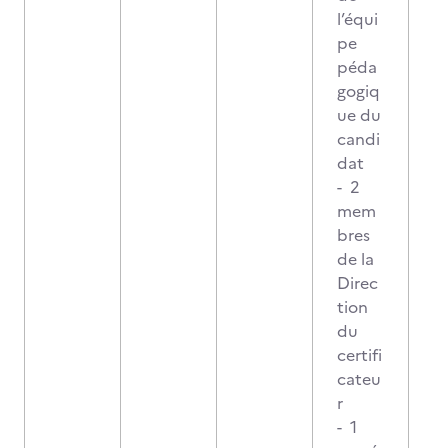
l’équi
pe
péda
gogiq
ue du
candi
dat
- 2
mem
bres
de la
Direc
tion
du
certifi
cateu
r
- 1