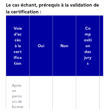
Le cas échant, prérequis à la validation de
la certification :
Voie
Co
d’ac
mp
cès
ositi
à la
Oui
Non
on
cert
des
ifica
jury
d
tion
s
Après
un
parco
urs de
format