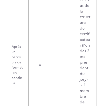
és de
la
struct
ure
du
certifi
cateu
r (l’un
Après
des 2
un
est
parco
prési
urs de
X
format
dent
ion
du
contin
jury)
ue
- 1
mem
bre
de