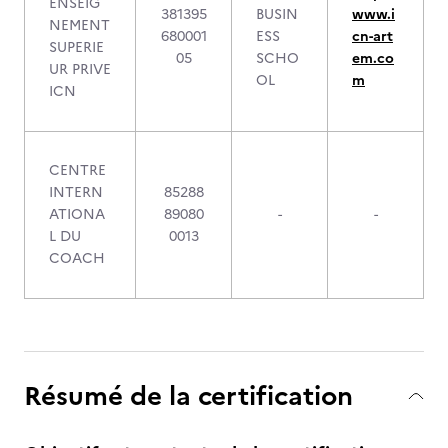
ENSEIG
381395
BUSIN
www.i
NEMENT
680001
ESS
cn-art
SUPERIE
05
SCHO
em.co
UR PRIVE
OL
m
ICN
CENTRE
INTERN
85288
ATIONA
89080
-
-
L DU
0013
COACH
Résumé de la certification