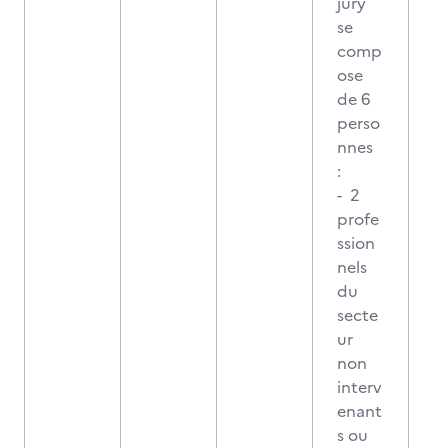
jury
se
comp
ose
de 6
perso
nnes
:
- 2
profe
ssion
nels
du
secte
ur
non
interv
enant
s ou