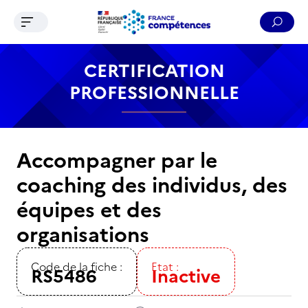
Ouvrir le menu de navigation
Reche
Contenu
Recherche
Menu
Pied de page
CERTIFICATION
PROFESSIONNELLE
Accompagner par le
coaching des individus, des
équipes et des
organisations
Code de la fiche :
Etat :
RS5486
Inactive