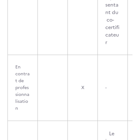
senta
nt du
co-
certifi
cateu
r
En
contra
t de
profes
X
-
sionna
lisatio
n
Le