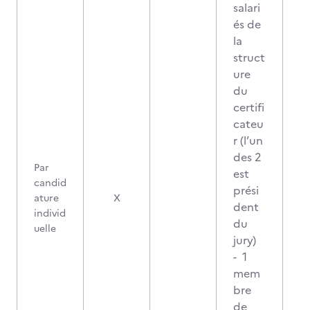
salari
és de
la
struct
ure
du
certifi
cateu
r (l’un
des 2
Par
est
candid
prési
ature
X
dent
individ
du
uelle
jury)
- 1
mem
bre
de