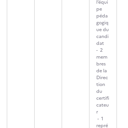
l’équi
pe
péda
gogiq
ue du
candi
dat
- 2
mem
bres
de la
Direc
tion
du
certifi
cateu
r
- 1
repré