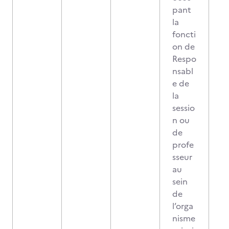
pant
la
foncti
on de
Respo
nsabl
e de
la
sessio
n ou
de
profe
sseur
au
sein
de
l’orga
nisme