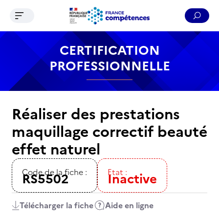
Ouvrir le menu de navigation
Reche
Contenu
Recherche
Menu
Pied de page
CERTIFICATION
PROFESSIONNELLE
Réaliser des prestations
maquillage correctif beauté
effet naturel
Code de la fiche :
Etat :
RS5502
Inactive
Télécharger la fiche
Aide en ligne