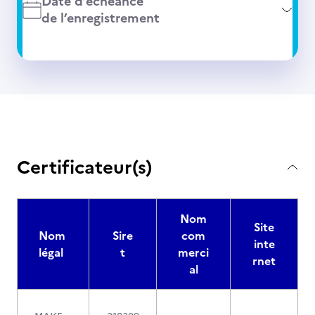
Date d’échéance
de l’enregistrement
Certificateur(s)
Nom
Site
Nom
Sire
com
inte
légal
t
merci
rnet
al