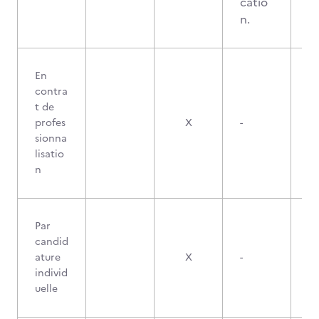
catio
n.
En
contra
t de
profes
X
-
sionna
lisatio
n
Par
candid
ature
X
-
individ
uelle