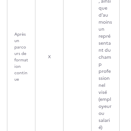
, ainsi
que
d’au
moins
un
Après
repré
un
senta
parco
nt du
urs de
cham
X
format
p
ion
profe
contin
ssion
ue
nel
visé
(empl
oyeur
ou
salari
é)