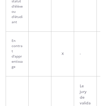
statut
d’élève
ou
d’étudi
ant
En
contra
t
X
-
d’appr
entissa
ge
Le
jury
de
valida