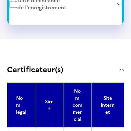
Date d’échéance
de l’enregistrement
Certificateur(s)
No
No
m
Site
Sire
m
com
intern
t
légal
mer
et
cial