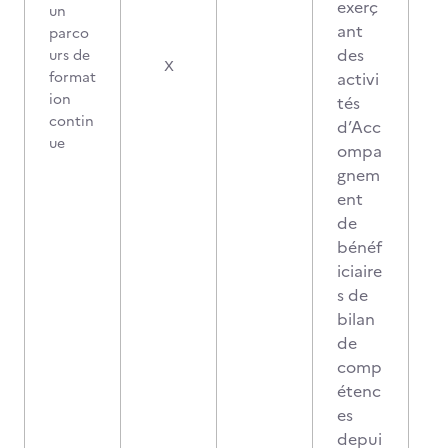
exerç
un
ant
parco
des
urs de
X
format
activi
ion
tés
contin
d’Acc
ue
ompa
gnem
ent
de
bénéf
iciaire
s de
bilan
de
comp
étenc
es
depui