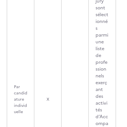
jury
sont
sélect
ionné
s
parmi
une
liste
de
profe
ssion
nels
exerç
Par
ant
candid
des
ature
X
activi
individ
tés
uelle
d’Acc
ompa