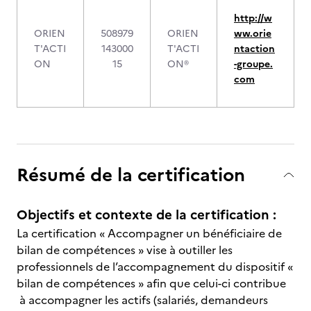
http://w
ORIEN
508979
ORIEN
ww.orie
T'ACTI
143000
T'ACTI
ntaction
ON
15
ON®
-groupe.
com
Résumé de la certification
Objectifs et contexte de la certification :
La certification « Accompagner un bénéficiaire de
bilan de compétences » vise à outiller les
professionnels de l’accompagnement du dispositif «
bilan de compétences » afin que celui-ci contribue
à accompagner les actifs (salariés, demandeurs