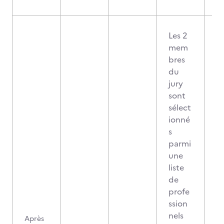
Les 2
mem
bres
du
jury
sont
sélect
ionné
s
parmi
une
liste
de
profe
ssion
nels
Après