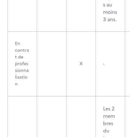
s au
moins
3 ans.
En
contra
t de
profes
X
-
sionna
lisatio
n
Les 2
mem
bres
du