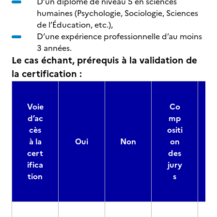
D’un diplôme de niveau 5 en sciences
humaines (Psychologie, Sociologie, Sciences
de l’Éducation, etc.),
D’une expérience professionnelle d’au moins
3 années.
Le cas échant, prérequis à la validation de
la certification :
Voie
Co
d’ac
mp
cès
ositi
à la
Oui
Non
on
cert
des
ifica
jury
d
tion
s